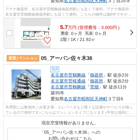
愛知県
名古屋市昭和区
天神町
３丁目25-8
アテナ御器所：名古屋市営鶴舞線御器所駅にも近くて便利。アテナ御器所：
名古屋市営鶴舞線御器所駅にも近くて便利。こちらの物件は築6年ですが、
充実の設備が整っています。2駅利用可...
5.7
万
円
(管理費等：3,000円 )
0ヶ月
0ヶ月
敷金
礼金
1階 / 1K / 21.92㎡
05_アーバン佐々木36
賃貸 | マンション
礼0
名古屋市営鶴舞線
「
御器所
」駅 徒歩2分
名古屋市営桜通線
「
御器所
」駅 徒歩2分
名古屋市営鶴舞線
「
荒畑
」駅 徒歩11分
築35年
愛知県
名古屋市昭和区
天神町
３丁目6
共用部には敷地内ごみ置き場・エレベータなど様々な設備やサービスが揃っ
ているので便利です♪こちらはマンションタイプになります♪平坦な場所にあ
るマンションなら毎日の移動も快適で...
現在空室情報がありません。
「05_アーバン佐々木36」への
お問い合わせはこちら