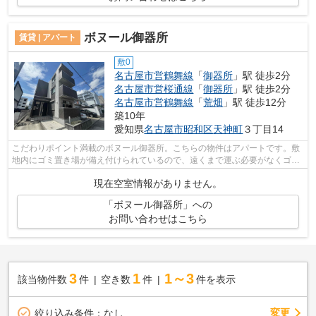
ボヌール御器所
賃貸 | アパート
敷0
名古屋市営鶴舞線
「
御器所
」駅 徒歩2分
名古屋市営桜通線
「
御器所
」駅 徒歩2分
名古屋市営鶴舞線
「
荒畑
」駅 徒歩12分
築10年
愛知県
名古屋市昭和区
天神町
３丁目14
こだわりポイント満載のボヌール御器所。こちらの物件はアパートです。敷
地内にゴミ置き場が備え付けられているので、遠くまで運ぶ必要がなくゴミ
出しが楽になります。築8年の設備が充...
現在空室情報がありません。
「ボヌール御器所」への
お問い合わせはこちら
3
1
1～3
該当物件数
件
空き数
件
件を表示
変更
絞り込み条件：
なし