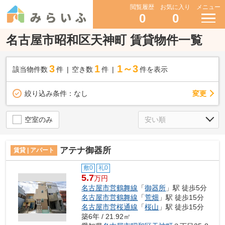
閲覧履歴
お気に入り
メニュー
0
0
名古屋市昭和区天神町 賃貸物件一覧
3
1
1～3
該当物件数
件
空き数
件
件を表示
変更
絞り込み条件：
なし
空室のみ
アテナ御器所
賃貸 | アパート
敷0
礼0
5.7
万円
名古屋市営鶴舞線
「
御器所
」駅 徒歩5分
名古屋市営鶴舞線
「
荒畑
」駅 徒歩15分
名古屋市営桜通線
「
桜山
」駅 徒歩15分
築6年 / 21.92㎡