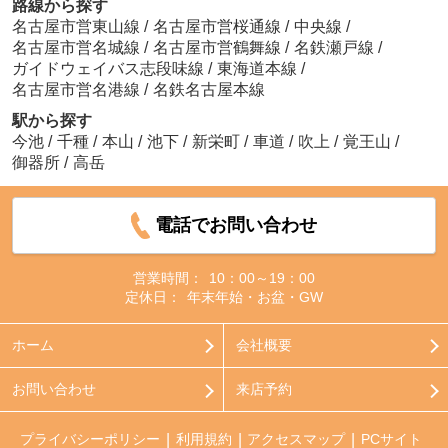
路線から探す
名古屋市営東山線
/
名古屋市営桜通線
/
中央線
/
名古屋市営名城線
/
名古屋市営鶴舞線
/
名鉄瀬戸線
/
ガイドウェイバス志段味線
/
東海道本線
/
名古屋市営名港線
/
名鉄名古屋本線
駅から探す
今池
/
千種
/
本山
/
池下
/
新栄町
/
車道
/
吹上
/
覚王山
/
御器所
/
高岳
電話でお問い合わせ
営業時間：
10：00～19：00
定休日：
年末年始・お盆・GW
ホーム
会社概要
お問い合わせ
来店予約
プライバシーポリシー
利用規約
アクセスマップ
PCサイト