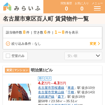
閲覧履歴
お気に入り
メニュー
0
0
名古屋市東区百人町 賃貸物件一覧
8
6
1～8
該当物件数
件
空き数
件
件を表示
変更
絞り込み条件：
なし
空室のみ
明治第1ビル
賃貸 | マンション
敷0
礼0
4.2
4.3
万円～
万円
名古屋市営桜通線
「
車道
」駅 徒歩10分
名古屋市営東山線
「
千種
」駅 徒歩14分
名鉄瀬戸線
「
森下
」駅 徒歩18分
築58年 / 23.58㎡～35.51㎡