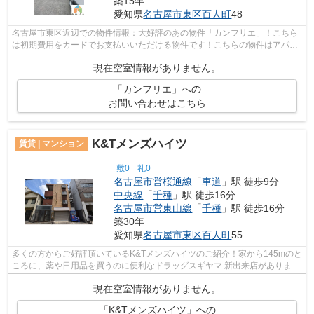
築15年
愛知県
名古屋市東区
百人町
48
名古屋市東区近辺での物件情報：大好評のあの物件「カンフリエ」！こちら
は初期費用をカードでお支払いいただける物件です！こちらの物件はアパー
トです！こちらの物件は2駅が近くにあ...
現在空室情報がありません。
「カンフリエ」への
お問い合わせはこちら
K&Tメンズハイツ
賃貸 | マンション
敷0
礼0
名古屋市営桜通線
「
車道
」駅 徒歩9分
中央線
「
千種
」駅 徒歩16分
名古屋市営東山線
「
千種
」駅 徒歩16分
築30年
愛知県
名古屋市東区
百人町
55
多くの方からご好評頂いているK&Tメンズハイツのご紹介！家から145mのと
ころに、薬や日用品を買うのに便利なドラッグスギヤマ 新出来店がありま
す！防犯対策もバッチリなマンショ...
現在空室情報がありません。
「K&Tメンズハイツ」への