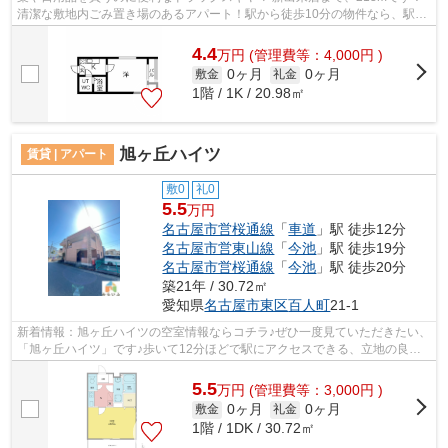
清潔な敷地内ごみ置き場のあるアパート！駅から徒歩10分の物件なら、駅前
のお買い物も便利です！駅まで平坦な場...
4.4
万
円
(管理費等：4,000円 )
0ヶ月
0ヶ月
敷金
礼金
1階 / 1K / 20.98㎡
旭ヶ丘ハイツ
賃貸 | アパート
敷0
礼0
5.5
万円
名古屋市営桜通線
「
車道
」駅 徒歩12分
名古屋市営東山線
「
今池
」駅 徒歩19分
名古屋市営桜通線
「
今池
」駅 徒歩20分
築21年 / 30.72㎡
愛知県
名古屋市東区
百人町
21-1
新着情報：旭ヶ丘ハイツの空室情報ならコチラ♪ぜひ一度見ていただきたい、
「旭ヶ丘ハイツ」です♪歩いて12分ほどで駅にアクセスできる、立地の良さ
も魅力の物件です♪こちらのアパートで...
5.5
万
円
(管理費等：3,000円 )
0ヶ月
0ヶ月
敷金
礼金
1階 / 1DK / 30.72㎡