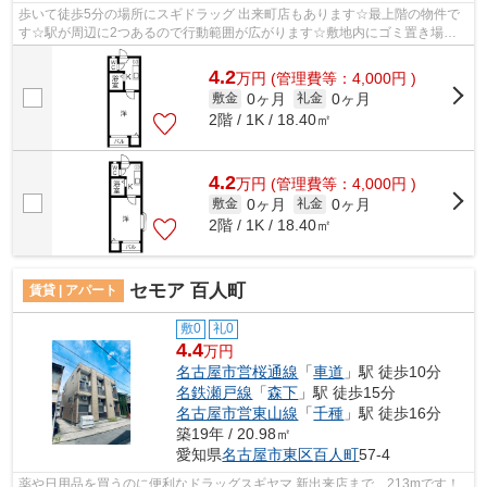
歩いて徒歩5分の場所にスギドラッグ 出来町店もあります☆最上階の物件で
す☆駅が周辺に2つあるので行動範囲が広がります☆敷地内にゴミ置き場が
付いているので、遠くまで運ぶ必要がなく...
4.2
万
円
(管理費等：4,000円 )
0ヶ月
0ヶ月
敷金
礼金
2階 / 1K / 18.40㎡
4.2
万
円
(管理費等：4,000円 )
0ヶ月
0ヶ月
敷金
礼金
2階 / 1K / 18.40㎡
セモア 百人町
賃貸 | アパート
敷0
礼0
4.4
万円
名古屋市営桜通線
「
車道
」駅 徒歩10分
名鉄瀬戸線
「
森下
」駅 徒歩15分
名古屋市営東山線
「
千種
」駅 徒歩16分
築19年 / 20.98㎡
愛知県
名古屋市東区
百人町
57-4
薬や日用品を買うのに便利なドラッグスギヤマ 新出来店まで、213mです！