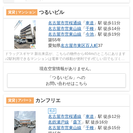
つるいビル
賃貸 | マンション
名古屋市営桜通線
「
車道
」駅 徒歩11分
名古屋市営東山線
「
千種
」駅 徒歩14分
名古屋市営東山線
「
今池
」駅 徒歩19分
築55年
愛知県
名古屋市東区
百人町
37
ドラッグスギヤマ 新出来店が、こちらの物件から404mのところにあります
♪2駅利用できるマンションは電車での移動が便利です♪忙しい日でもゴミ出
しをサクッと終えられるように、敷地内...
現在空室情報がありません。
「つるいビル」への
お問い合わせはこちら
カンフリエ
賃貸 | アパート
礼0
名古屋市営桜通線
「
車道
」駅 徒歩12分
名鉄瀬戸線
「
森下
」駅 徒歩16分
名古屋市営東山線
「
千種
」駅 徒歩15分