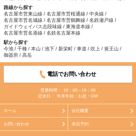
路線から探す
名古屋市営東山線
/
名古屋市営桜通線
/
中央線
/
名古屋市営名城線
/
名古屋市営鶴舞線
/
名鉄瀬戸線
/
ガイドウェイバス志段味線
/
東海道本線
/
名古屋市営名港線
/
名鉄名古屋本線
駅から探す
今池
/
千種
/
本山
/
池下
/
新栄町
/
車道
/
吹上
/
覚王山
/
御器所
/
高岳
電話でお問い合わせ
営業時間：
10：00～19：00
定休日：
年末年始・お盆・GW
ホーム
会社概要
お問い合わせ
来店予約