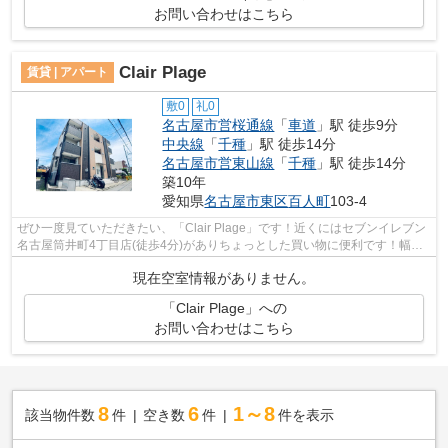
お問い合わせはこちら
Clair Plage
賃貸 | アパート
敷0
礼0
名古屋市営桜通線
「
車道
」駅 徒歩9分
中央線
「
千種
」駅 徒歩14分
名古屋市営東山線
「
千種
」駅 徒歩14分
築10年
愛知県
名古屋市東区
百人町
103-4
ぜひ一度見ていただきたい、「Clair Plage」です！近くにはセブンイレブン
名古屋筒井町4丁目店(徒歩4分)がありちょっとした買い物に便利です！幅広
い層に好評な、駅から徒歩9分に立地...
現在空室情報がありません。
「Clair Plage」への
お問い合わせはこちら
8
6
1～8
該当物件数
件
空き数
件
件を表示