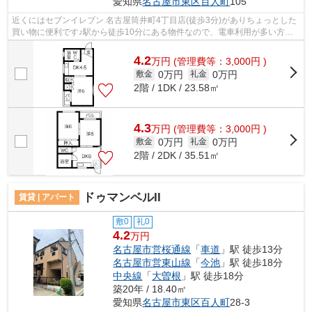
愛知県
名古屋市東区
百人町
105
近くにはセブンイレブン 名古屋筒井町4丁目店(徒歩3分)がありちょっとした
買い物に便利です♪駅から徒歩10分にある物件なので、電車利用が多い方に
オススメです♪建物の共用部にゴミ置き...
4.2
万
円
(管理費等：3,000円 )
0万円
0万円
敷金
礼金
2階 / 1DK / 23.58㎡
4.3
万
円
(管理費等：3,000円 )
0万円
0万円
敷金
礼金
2階 / 2DK / 35.51㎡
ドゥマンベルII
賃貸 | アパート
敷0
礼0
4.2
万円
名古屋市営桜通線
「
車道
」駅 徒歩13分
名古屋市営東山線
「
今池
」駅 徒歩18分
中央線
「
大曽根
」駅 徒歩18分
築20年 / 18.40㎡
愛知県
名古屋市東区
百人町
28-3