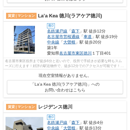
La’a Kea 徳川(ラアケア徳川)
賃貸 | マンション
敷0
名鉄瀬戸線
「
森下
」駅 徒歩12分
名古屋市営桜通線
「
車道
」駅 徒歩19分
中央線
「
大曽根
」駅 徒歩20分
築1年
愛知県
名古屋市東区
徳川
１丁目401
名古屋市東区役所まで徒歩6分と近いので、役所で手続きが必要な時もスム
ーズに行えます！好評の駅近物件で、徒歩12分でのアクセスが可能です！2
駅利用可能のマンションです！こちらの...
現在空室情報がありません。
「La’a Kea 徳川(ラアケア徳川)」への
お問い合わせはこちら
レジデンス徳川
賃貸 | マンション
敷0
名鉄瀬戸線
「
森下
」駅 徒歩4分
中央線
「
大曽根
」駅 徒歩13分