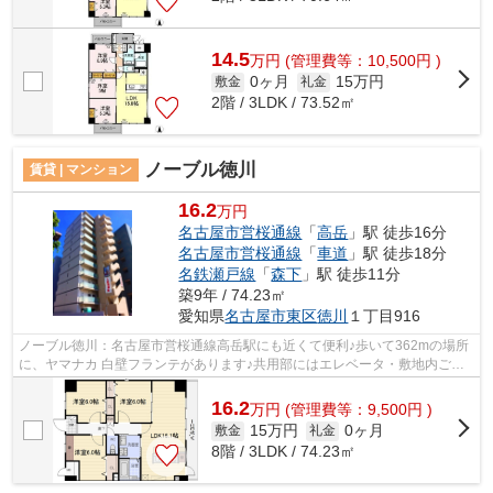
14.5
万
円
(管理費等：10,500円 )
0ヶ月
15万円
敷金
礼金
2階 / 3LDK / 73.52㎡
ノーブル徳川
賃貸 | マンション
16.2
万円
名古屋市営桜通線
「
高岳
」駅 徒歩16分
名古屋市営桜通線
「
車道
」駅 徒歩18分
名鉄瀬戸線
「
森下
」駅 徒歩11分
築9年 / 74.23㎡
愛知県
名古屋市東区
徳川
１丁目916
ノーブル徳川：名古屋市営桜通線高岳駅にも近くて便利♪歩いて362mの場所
に、ヤマナカ 白壁フランテがあります♪共用部にはエレベータ・敷地内ごみ
置き場などが揃っております♪11階建て...
16.2
万
円
(管理費等：9,500円 )
15万円
0ヶ月
敷金
礼金
8階 / 3LDK / 74.23㎡