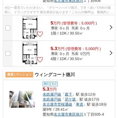
愛知県
名古屋市東区
徳川
１丁目608
ぜひ一度見ていただきたい、「グリーンハイツ徳川」です！歩いて6分の場
所に、ドラッグスギヤマ 新出来店があります！こちらの物件は、敷地内ごみ
置き場のある物件です！自走式の駐車...
5
万
円
(管理費等：5,000円 )
0ヶ月
0ヶ月
敷金
礼金
1階 / 1DK / 30.50㎡
5.3
万
円
(管理費等：5,000円 )
0ヶ月
0万円
敷金
礼金
4階 / 1DK / 30.50㎡
ウィングコート徳川
賃貸 | マンション
敷0
礼0
5.3
万円
名鉄瀬戸線
「
森下
」駅 徒歩12分
名鉄瀬戸線
「
尼ケ坂
」駅 徒歩17分
名古屋市営桜通線
「
車道
」駅 徒歩18分
築9年 / 28.41㎡
愛知県
名古屋市東区
徳川
１丁目505-4