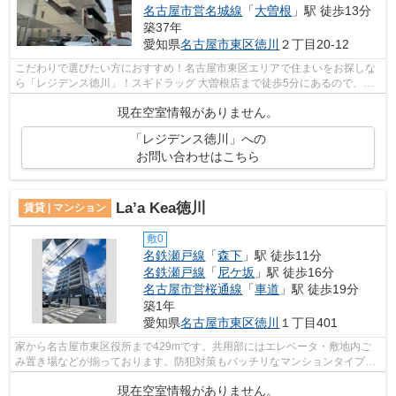
名古屋市営名城線
「
大曽根
」駅 徒歩13分
築37年
愛知県
名古屋市東区
徳川
２丁目20-12
こだわりで選びたい方におすすめ！名古屋市東区エリアで住まいをお探しな
ら「レジデンス徳川」！スギドラッグ 大曽根店まで徒歩5分にあるので、体
調が悪くなっても安心！スイッチ一つ...
現在空室情報がありません。
「レジデンス徳川」への
お問い合わせはこちら
La’a Kea徳川
賃貸 | マンション
敷0
名鉄瀬戸線
「
森下
」駅 徒歩11分
名鉄瀬戸線
「
尼ケ坂
」駅 徒歩16分
名古屋市営桜通線
「
車道
」駅 徒歩19分
築1年
愛知県
名古屋市東区
徳川
１丁目401
家から名古屋市東区役所まで429mです。共用部にはエレベータ・敷地内ご
み置き場などが揃っております。防犯対策もバッチリなマンションタイプの
物件です。近くに2駅ある、アクセスが良...
現在空室情報がありません。