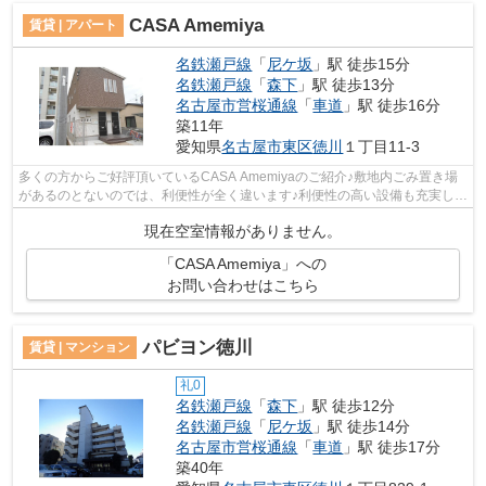
CASA Amemiya
賃貸 | アパート
名鉄瀬戸線
「
尼ケ坂
」駅 徒歩15分
名鉄瀬戸線
「
森下
」駅 徒歩13分
名古屋市営桜通線
「
車道
」駅 徒歩16分
築11年
愛知県
名古屋市東区
徳川
１丁目11-3
多くの方からご好評頂いているCASA Amemiyaのご紹介♪敷地内ごみ置き場
があるのとないのでは、利便性が全く違います♪利便性の高い設備も充実し
た、高ニーズな平成27年築の物件です♪こち...
現在空室情報がありません。
「CASA Amemiya」への
お問い合わせはこちら
パビヨン徳川
賃貸 | マンション
礼0
名鉄瀬戸線
「
森下
」駅 徒歩12分
名鉄瀬戸線
「
尼ケ坂
」駅 徒歩14分
名古屋市営桜通線
「
車道
」駅 徒歩17分
築40年