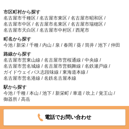
市区町村から探す
名古屋市千種区
/
名古屋市東区
/
名古屋市昭和区
/
名古屋市中区
/
名古屋市名東区
/
名古屋市瑞穂区
/
名古屋市天白区
/
名古屋市中村区
/
西尾市
町名から探す
今池
/
新栄
/
千種
/
内山
/
泉
/
春岡
/
葵
/
筒井
/
池下
/
仲田
路線から探す
名古屋市営東山線
/
名古屋市営桜通線
/
中央線
/
名古屋市営名城線
/
名古屋市営鶴舞線
/
名鉄瀬戸線
/
ガイドウェイバス志段味線
/
東海道本線
/
名古屋市営名港線
/
名鉄名古屋本線
駅から探す
今池
/
千種
/
本山
/
池下
/
新栄町
/
車道
/
吹上
/
覚王山
/
御器所
/
高岳
電話でお問い合わせ