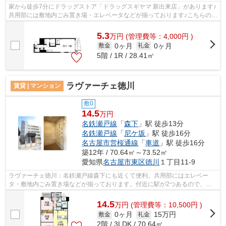
家から徒歩7分にドラッグストア「ドラッグスギヤマ 新出来店」があります♪
共用部には敷地内ごみ置き場・エレベータなどが揃っております♪こちらの物
件はマンションです♪こちらは初期費...
5.3
万
円
(管理費等：4,000円 )
0ヶ月
0ヶ月
敷金
礼金
5階 / 1R / 28.41㎡
ラヴァーチェ徳川
賃貸 | マンション
敷0
14.5
万円
名鉄瀬戸線
「
森下
」駅 徒歩13分
名鉄瀬戸線
「
尼ケ坂
」駅 徒歩16分
名古屋市営桜通線
「
車道
」駅 徒歩16分
築12年 / 70.64㎡～73.52㎡
愛知県
名古屋市東区
徳川
１丁目11-9
ラヴァーチェ徳川：名鉄瀬戸線森下にも近くて便利。共用部にはエレベー
タ・敷地内ごみ置き場などが揃っております。付近に駅が2つあるので、用
途や行き先によって経路を選べる物件です...
14.5
万
円
(管理費等：10,500円 )
0ヶ月
15万円
敷金
礼金
2階 / 3LDK / 70.64㎡