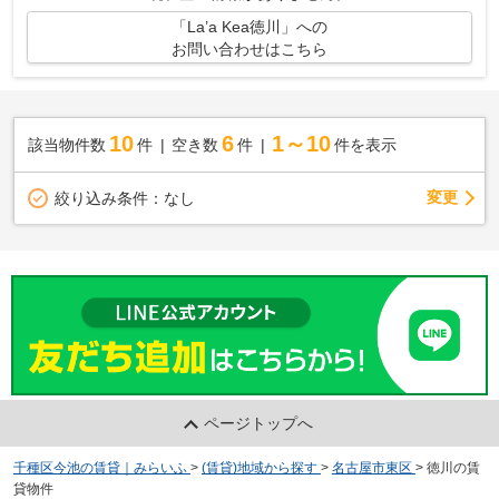
「La’a Kea徳川」への
お問い合わせはこちら
10
6
1～10
該当物件数
件
空き数
件
件を表示
変更
絞り込み条件：
なし
ページトップへ
千種区今池の賃貸｜みらいふ
>
(賃貸)地域から探す
>
名古屋市東区
>
徳川の賃
貸物件