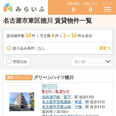
閲覧履歴
お気に入り
メニュー
0
0
名古屋市東区徳川 賃貸物件一覧
10
6
1～10
該当物件数
件
空き数
件
件を表示
変更
絞り込み条件：
なし
空室のみ
グリーンハイツ徳川
賃貸 | マンション
敷0
礼0
5
5.3
万円～
万円
名鉄瀬戸線
「
森下
」駅 徒歩13分
名古屋市営桜通線
「
車道
」駅 徒歩15分
名古屋市営東山線
「
千種
」駅 徒歩21分
築30年 / 30.50㎡