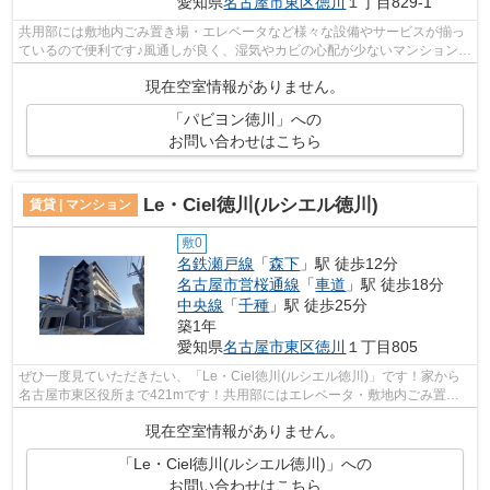
愛知県
名古屋市東区
徳川
１丁目829-1
共用部には敷地内ごみ置き場・エレベータなど様々な設備やサービスが揃っ
ているので便利です♪風通しが良く、湿気やカビの心配が少ないマンションで
す♪徒歩12分で駅へのアクセスが可能...
現在空室情報がありません。
「パビヨン徳川」への
お問い合わせはこちら
Le・Ciel徳川(ルシエル徳川)
賃貸 | マンション
敷0
名鉄瀬戸線
「
森下
」駅 徒歩12分
名古屋市営桜通線
「
車道
」駅 徒歩18分
中央線
「
千種
」駅 徒歩25分
築1年
愛知県
名古屋市東区
徳川
１丁目805
ぜひ一度見ていただきたい、「Le・Ciel徳川(ルシエル徳川)」です！家から
名古屋市東区役所まで421mです！共用部にはエレベータ・敷地内ごみ置き
場などが揃っており、とても充実してい...
現在空室情報がありません。
「Le・Ciel徳川(ルシエル徳川)」への
お問い合わせはこちら