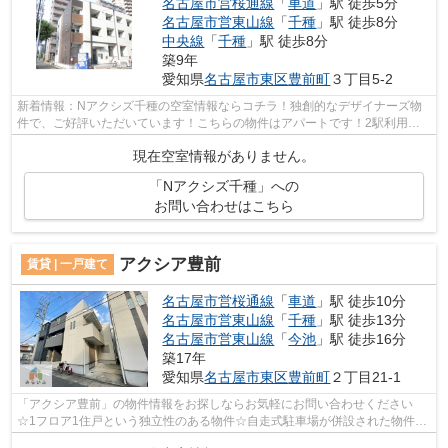
名古屋市営桜通線
「
車道
」駅 徒歩5分
名古屋市営東山線
「
千種
」駅 徒歩8分
中央線
「
千種
」駅 徒歩8分
築9年
愛知県
名古屋市東区
豊前町
３丁目5-2
新着情報：Nアクシズ千種の空室情報ならコチラ！独創的なデザイナーズ物
件で、ご好評いただいています！こちらの物件はアパートです！2駅利用で
きる場所にあるので利便性が高いです！...
現在空室情報がありません。
「Nアクシズ千種」への
お問い合わせはこちら
アクシア豊前
賃貸 | 一戸建て
名古屋市営桜通線
「
車道
」駅 徒歩10分
名古屋市営東山線
「
千種
」駅 徒歩13分
名古屋市営東山線
「
今池
」駅 徒歩16分
築17年
愛知県
名古屋市東区
豊前町
２丁目21-1
「アクシア豊前」の物件情報をお探しならお気軽にお問い合わせください
☆1フロア1住戸という独立性のある物件☆自走式駐車場が併設された物件で
す☆通勤やお出かけに便利な、徒歩10分に駅...