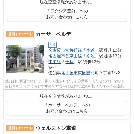
現在空室情報がありません。
「アクシア豊前」への
お問い合わせはこちら
カーサ ベルデ
賃貸 | アパート
礼0
名古屋市営桜通線
「
車道
」駅 徒歩10分
名古屋市営東山線
「
今池
」駅 徒歩13分
中央線
「
千種
」駅 徒歩13分
築4年
愛知県
名古屋市東区
豊前町
２丁目74-2
魅力的な駅近の物件で、駅まで徒歩10分です◎乗駅まで平坦な物件なので、
自転車を使う方にもおすすめです◎常に新鮮な空気を取り入れられる通風良
好な間取りの物件◎令和3年築の物件です◎...
現在空室情報がありません。
「カーサ ベルデ」への
お問い合わせはこちら
ウェルストン車道
賃貸 | アパート