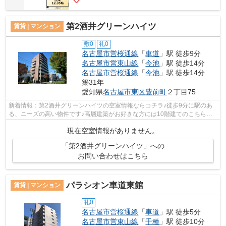
第2酒井グリーンハイツ
賃貸 | マンション
敷0
礼0
名古屋市営桜通線
「
車道
」駅 徒歩9分
名古屋市営東山線
「
今池
」駅 徒歩14分
名古屋市営桜通線
「
今池
」駅 徒歩14分
築31年
愛知県
名古屋市東区
豊前町
２丁目75
新着情報：第2酒井グリーンハイツの空室情報ならコチラ♪徒歩9分に駅のあ
る、ニーズの高い物件です♪高層建築がお好きな方には10階建てのこちらの
物件が好評です♪防犯対策もバッチリなマ...
現在空室情報がありません。
「第2酒井グリーンハイツ」への
お問い合わせはこちら
パラシオン車道東館
賃貸 | マンション
礼0
名古屋市営桜通線
「
車道
」駅 徒歩5分
名古屋市営東山線
「
千種
」駅 徒歩10分