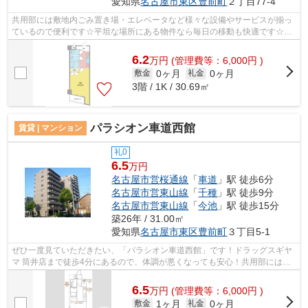
愛知県
名古屋市東区
豊前町
２丁目77-4
共用部には敷地内ごみ置き場・エレベータなど様々な設備やサービスが揃っ
ているので便利です☆平坦な場所にある物件なら毎日の移動も快適です☆駅
から徒歩9分の物件で、アクセス良好です...
6.2
万
円
(管理費等：6,000円 )
0ヶ月
0ヶ月
敷金
礼金
3階 / 1K / 30.69㎡
パラシオン車道西館
賃貸 | マンション
礼0
6.5
万円
名古屋市営桜通線
「
車道
」駅 徒歩6分
名古屋市営東山線
「
千種
」駅 徒歩9分
名古屋市営東山線
「
今池
」駅 徒歩15分
築26年 / 31.00㎡
愛知県
名古屋市東区
豊前町
３丁目5-1
ぜひ一度見ていただきたい、「パラシオン車道西館」です！ドラッグスギヤ
マ 筒井店まで徒歩4分にあるので、体調が悪くなっても安心！共用部には敷
地内ごみ置き場・エレベータなどが備...
6.5
万
円
(管理費等：6,000円 )
1ヶ月
0ヶ月
敷金
礼金