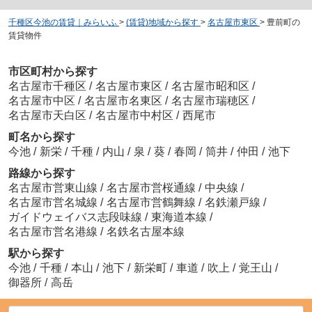
千種区今池の賃貸｜みらいふ
>
(賃貸)地域から探す
>
名古屋市東区
>
豊前町の
賃貸物件
市区町村から探す
名古屋市千種区
/
名古屋市東区
/
名古屋市昭和区
/
名古屋市中区
/
名古屋市名東区
/
名古屋市瑞穂区
/
名古屋市天白区
/
名古屋市中村区
/
西尾市
町名から探す
今池
/
新栄
/
千種
/
内山
/
泉
/
葵
/
春岡
/
筒井
/
仲田
/
池下
路線から探す
名古屋市営東山線
/
名古屋市営桜通線
/
中央線
/
名古屋市営名城線
/
名古屋市営鶴舞線
/
名鉄瀬戸線
/
ガイドウェイバス志段味線
/
東海道本線
/
名古屋市営名港線
/
名鉄名古屋本線
駅から探す
今池
/
千種
/
本山
/
池下
/
新栄町
/
車道
/
吹上
/
覚王山
/
御器所
/
高岳