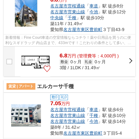
名古屋市営桜通線
「
車道
」駅 徒歩8分
名古屋市営東山線
「
今池
」駅 徒歩12分
中央線
「
千種
」駅 徒歩10分
築11年 / 31.49㎡
愛知県
名古屋市東区
豊前町
３丁目43-9
新着情報：Fine Court車道の空室情報ならコチラ！薬や日用品を買うのに便
利なスギドラッグ 内山店まで、433mです！こだわりの条件として多い、駅
徒歩8分の物件です！ごみをもって歩く...
6.8
万
円
(管理費等：4,000円 )
0ヶ月
0ヶ月
敷金
礼金
3階 / 1LDK / 31.49㎡
エルカーサ千種
賃貸 | アパート
敷0
礼0
7.05
万円
名古屋市営桜通線
「
車道
」駅 徒歩6分
名古屋市営東山線
「
千種
」駅 徒歩10分
名古屋市営東山線
「
今池
」駅 徒歩14分
築8年 / 31.42㎡
愛知県
名古屋市東区
豊前町
３丁目5-4