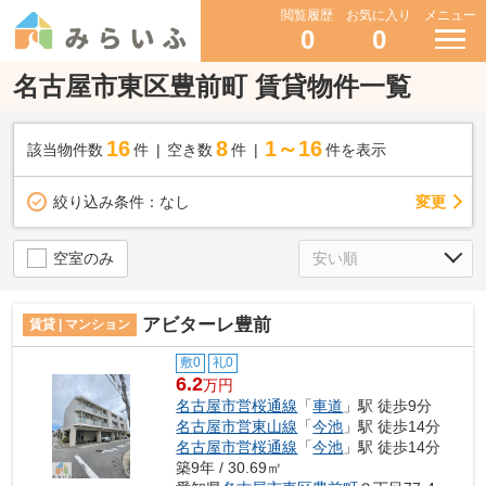
閲覧履歴
お気に入り
メニュー
0
0
名古屋市東区豊前町 賃貸物件一覧
16
8
1～16
該当物件数
件
空き数
件
件を表示
変更
絞り込み条件：
なし
空室のみ
アビターレ豊前
賃貸 | マンション
敷0
礼0
6.2
万円
名古屋市営桜通線
「
車道
」駅 徒歩9分
名古屋市営東山線
「
今池
」駅 徒歩14分
名古屋市営桜通線
「
今池
」駅 徒歩14分
築9年 / 30.69㎡