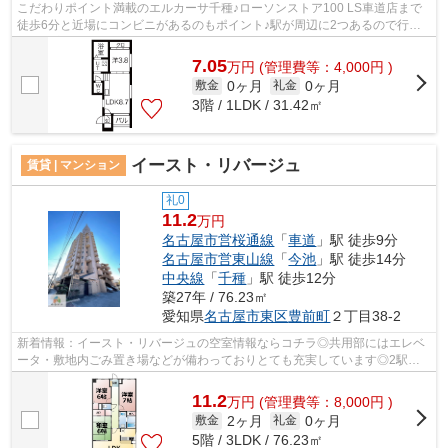
こだわりポイント満載のエルカーサ千種♪ローソンストア100 LS車道店まで
徒歩6分と近場にコンビニがあるのもポイント♪駅が周辺に2つあるので行動
範囲が広がります♪最上階の物件です♪名...
7.05
万
円
(管理費等：4,000円 )
0ヶ月
0ヶ月
敷金
礼金
3階 / 1LDK / 31.42㎡
イースト・リバージュ
賃貸 | マンション
礼0
11.2
万円
名古屋市営桜通線
「
車道
」駅 徒歩9分
名古屋市営東山線
「
今池
」駅 徒歩14分
中央線
「
千種
」駅 徒歩12分
築27年 / 76.23㎡
愛知県
名古屋市東区
豊前町
２丁目38-2
新着情報：イースト・リバージュの空室情報ならコチラ◎共用部にはエレベ
ータ・敷地内ごみ置き場などが備わっておりとても充実しています◎2駅利
用可能でアクセスの良いマンションです◎...
11.2
万
円
(管理費等：8,000円 )
2ヶ月
0ヶ月
敷金
礼金
5階 / 3LDK / 76.23㎡