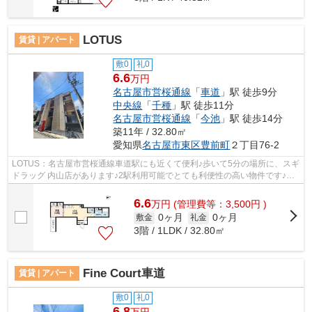
LOTUS
賃貸 | アパート
敷0
礼0
6.6
万円
名古屋市営桜通線
「
車道
」駅 徒歩9分
中央線
「
千種
」駅 徒歩11分
名古屋市営桜通線
「
今池
」駅 徒歩14分
築11年 / 32.80㎡
愛知県
名古屋市東区
豊前町
２丁目76-2
LOTUS：名古屋市営桜通線車道駅にも近くて便利♪歩いて5分の場所に、スギ
ドラッグ 内山店があります♪2駅利用可能でとても利便性の高い物件です♪場
所が平坦なのは、ランニングをする上で...
6.6
万
円
(管理費等：3,500円 )
0ヶ月
0ヶ月
敷金
礼金
3階 / 1LDK / 32.80㎡
Fine Court車道
賃貸 | アパート
敷0
礼0
6.8
万円