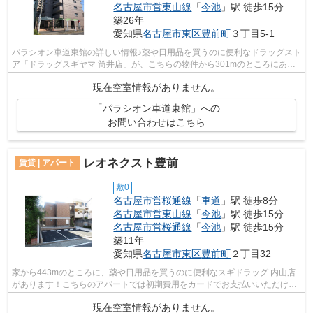
名古屋市営東山線
「
今池
」駅 徒歩15分
築26年
愛知県
名古屋市東区
豊前町
３丁目5-1
パラシオン車道東館の詳しい情報♪薬や日用品を買うのに便利なドラッグスト
ア「ドラッグスギヤマ 筒井店」が、こちらの物件から301mのところにあり
ます♪共用部には敷地内ごみ置き場・エ...
現在空室情報がありません。
「パラシオン車道東館」への
お問い合わせはこちら
レオネクスト豊前
賃貸 | アパート
敷0
名古屋市営桜通線
「
車道
」駅 徒歩8分
名古屋市営東山線
「
今池
」駅 徒歩15分
名古屋市営桜通線
「
今池
」駅 徒歩15分
築11年
愛知県
名古屋市東区
豊前町
２丁目32
家から443mのところに、薬や日用品を買うのに便利なスギドラッグ 内山店
があります！こちらのアパートでは初期費用をカードでお支払いいただけま
す！使い勝手の良いアパートでイチオシ...
現在空室情報がありません。