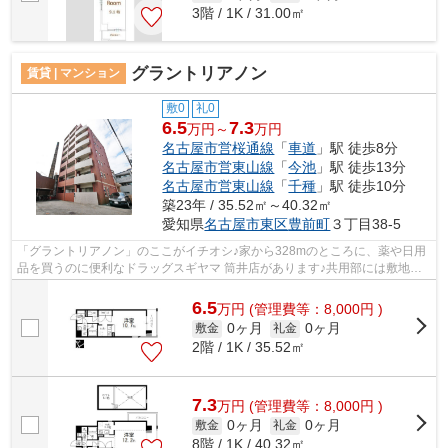
3階 / 1K / 31.00㎡
グラントリアノン
賃貸 | マンション
敷0
礼0
6.5
7.3
万円～
万円
名古屋市営桜通線
「
車道
」駅 徒歩8分
名古屋市営東山線
「
今池
」駅 徒歩13分
名古屋市営東山線
「
千種
」駅 徒歩10分
築23年 / 35.52㎡～40.32㎡
愛知県
名古屋市東区
豊前町
３丁目38-5
「グラントリアノン」のここがイチオシ♪家から328mのところに、薬や日用
品を買うのに便利なドラッグスギヤマ 筒井店があります♪共用部には敷地内
ごみ置き場・エレベータなどが揃ってお...
6.5
万
円
(管理費等：8,000円 )
0ヶ月
0ヶ月
敷金
礼金
2階 / 1K / 35.52㎡
7.3
万
円
(管理費等：8,000円 )
0ヶ月
0ヶ月
敷金
礼金
8階 / 1K / 40.32㎡