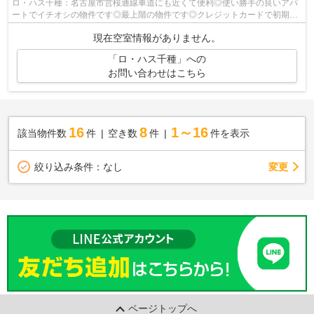
ロ・ハス千種：名古屋市営桜通線車道にも近くて便利◎使い勝手の良いアパ
ートでイチオシの物件です◎最上階の物件です◎クレジットカードで初期費
用をお支払いいただける物件です◎当社ス...
現在空室情報がありません。
「ロ・ハス千種」への
お問い合わせはこちら
16
8
1～16
該当物件数
件
空き数
件
件を表示
変更
絞り込み条件：
なし
ページトップへ