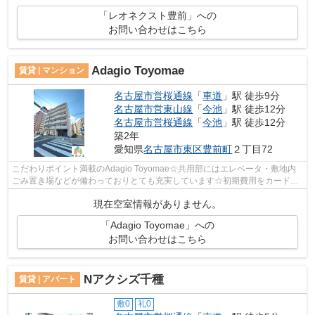
「レオネクスト豊前」への
お問い合わせはこちら
Adagio Toyomae
賃貸 | マンション
名古屋市営桜通線
「
車道
」駅 徒歩9分
名古屋市営東山線
「
今池
」駅 徒歩12分
名古屋市営桜通線
「
今池
」駅 徒歩12分
築2年
愛知県
名古屋市東区
豊前町
２丁目72
こだわりポイント満載のAdagio Toyomae☆共用部にはエレベータ・敷地内
ごみ置き場などが備わっておりとても充実しています☆初期費用をカードで
お支払いいただけるので、カードで決済し...
現在空室情報がありません。
「Adagio Toyomae」への
お問い合わせはこちら
Nアクシズ千種
賃貸 | アパート
敷0
礼0