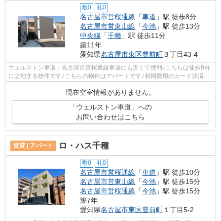
敷0
礼0
名古屋市営桜通線
「
車道
」駅 徒歩8分
名古屋市営東山線
「
今池
」駅 徒歩13分
中央線
「
千種
」駅 徒歩11分
築11年
愛知県
名古屋市東区
豊前町
３丁目43-4
ウェルストン車道：名古屋市営桜通線車道にも近くて便利♪こちらは徒歩8分
に立地する物件です♪こちらの物件はアパートです♪初期費用のカード決済が
できます♪みらいふへの来店予約は、05...
現在空室情報がありません。
「ウェルストン車道」への
お問い合わせはこちら
ロ・ハス千種
賃貸 | アパート
敷0
礼0
名古屋市営桜通線
「
車道
」駅 徒歩10分
名古屋市営東山線
「
今池
」駅 徒歩15分
名古屋市営桜通線
「
今池
」駅 徒歩15分
築7年
愛知県
名古屋市東区
豊前町
１丁目5-2