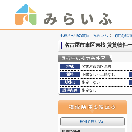
千種区今池の賃貸｜みらいふ
>
(賃貸)地
名古屋市東区東桜 賃貸物件
地域
名古屋市東区東桜
賃料
下限なし～上限なし
駅徒歩
指定しない
設備条件
指定なし
種別で絞り込む
現在の種別