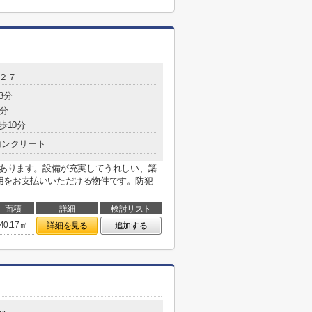
-２７
3分
1分
歩10分
コンクリート
があります。設備が充実してうれしい、築
用をお支払いいただける物件です。防犯
面積
詳細
検討リスト
40.17㎡
詳細を見る
追加する