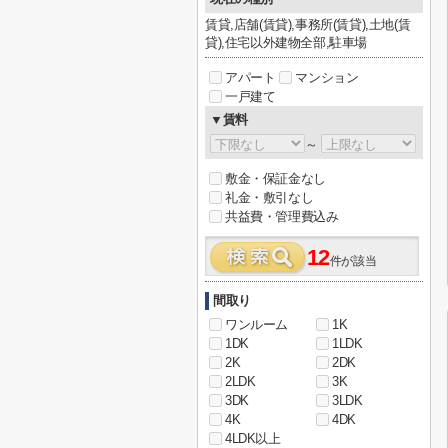
賃貸,店舗(賃貸),事務所(賃貸),土地(賃
貸),住宅以外建物全部,駐車場
アパート
マンション
一戸建て
▼賃料
～
敷金・保証金なし
礼金・敷引なし
共益費・管理費込み
12
件が該当
間取り
ワンルーム
1K
1DK
1LDK
2K
2DK
2LDK
3K
3DK
3LDK
4K
4DK
4LDK以上