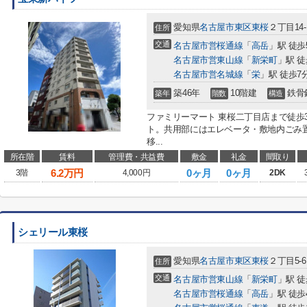
愛知県
名古屋市東区
東桜
２丁目14-
住所
交通
名古屋市営桜通線
「
高岳
」駅 徒歩
名古屋市営東山線
「
新栄町
」駅 徒
名古屋市営名城線
「
栄
」駅 徒歩7
築46年
10階建
鉄骨
築年
階数
構造
ファミリーマート 東桜二丁目店まで徒歩
ト。共用部にはエレベータ・敷地内ごみ
移...
所在階
賃料
管理費・共益費
敷金
礼金
間取り
6.2
万円
0ヶ月
0ヶ月
3階
4,000円
2DK
シェリール東桜
愛知県
名古屋市東区
東桜
２丁目5-6
住所
交通
名古屋市営東山線
「
新栄町
」駅 徒
名古屋市営桜通線
「
高岳
」駅 徒歩