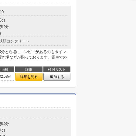
10
5分
歩4分
分
鉄筋コンクリート
3分と近場にコンビニがあるのもポイン
置き場などが揃っております。電車での
面積
詳細
検討リスト
32.58㎡
詳細を見る
追加する
歩4分
4分