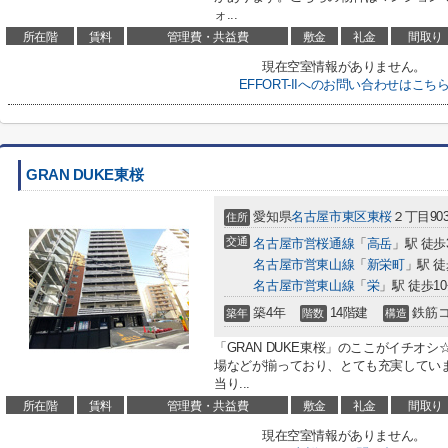
ォ...
所在階
賃料
管理費・共益費
敷金
礼金
間取り
現在空室情報がありません。
EFFORT-IIへのお問い合わせはこち
GRAN DUKE東桜
愛知県
名古屋市東区
東桜
２丁目903
住所
交通
名古屋市営桜通線
「
高岳
」駅 徒歩
名古屋市営東山線
「
新栄町
」駅 徒
名古屋市営東山線
「
栄
」駅 徒歩1
築4年
14階建
鉄筋
築年
階数
構造
「GRAN DUKE東桜」のここがイチオ
場などが揃っており、とても充実してい
当り...
所在階
賃料
管理費・共益費
敷金
礼金
間取り
現在空室情報がありません。