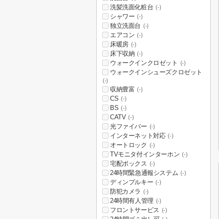
洗髪洗面化粧台
(-)
シャワー
(-)
独立洗面台
(-)
エアコン
(-)
床暖房
(-)
床下収納
(-)
ウォークインクロゼット
(-)
ウォークインシューズクロゼット
(-)
収納豊富
(-)
CS
(-)
BS
(-)
CATV
(-)
光ファイバー
(-)
インターネット対応
(-)
オートロック
(-)
TVモニタ付インターホン
(-)
宅配ボックス
(-)
24時間緊急通報システム
(-)
ディンプルキー
(-)
防犯カメラ
(-)
24時間有人管理
(-)
フロントサービス
(-)