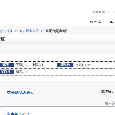
営業時間：
10：
域から探す
>
名古屋市東区
>
東桜の賃貸物件
一覧
面積
下限なし～上限なし
築年数
指定しない
間取り
指定なし
並び順：
空室物件のみ表示
該当公
宝東新ハイツ