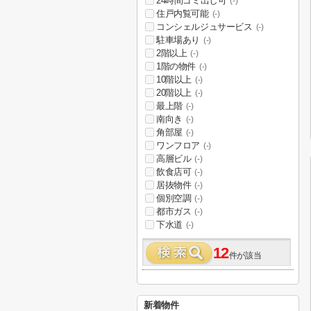
24時間ゴミ出し可
(-)
住戸内覧可能
(-)
コンシェルジュサービス
(-)
駐車場あり
(-)
2階以上
(-)
1階の物件
(-)
10階以上
(-)
20階以上
(-)
最上階
(-)
南向き
(-)
角部屋
(-)
ワンフロア
(-)
高層ビル
(-)
飲食店可
(-)
居抜物件
(-)
個別空調
(-)
都市ガス
(-)
下水道
(-)
12
件が該当
新着物件