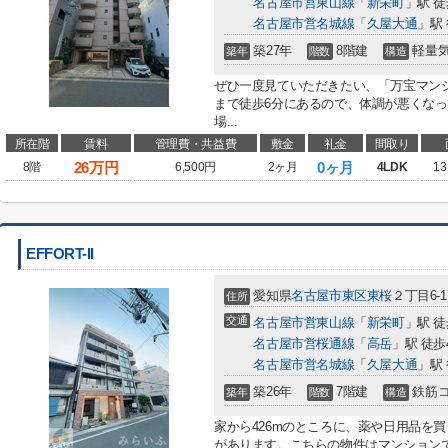
名古屋市営東山線
「
新栄町
」駅 徒
名古屋市営名城線
「
久屋大通
」駅 
築27年
8階建
軽量
築年
階数
構造
ぜひ一度見ていただきたい、「万宝マン
まで徒歩6分にあるので、体調が悪くな
場...
所在階
賃料
管理費・共益費
敷金
礼金
間取り
26
万円
0ヶ月
8階
6,500円
2ヶ月
4LDK
13
EFFORT-II
愛知県
名古屋市東区
東桜
２丁目6-1
住所
交通
名古屋市営東山線
「
新栄町
」駅 徒
名古屋市営桜通線
「
高岳
」駅 徒歩
名古屋市営名城線
「
久屋大通
」駅 
築26年
7階建
鉄筋
築年
階数
構造
家から426mのところに、薬や日用品を
があります。こちらの物件はマンション