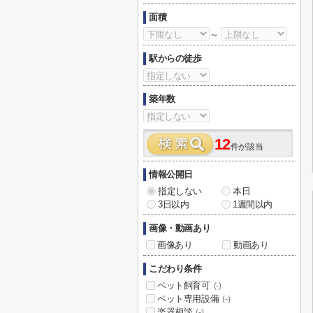
面積
～
駅からの徒歩
築年数
12
件が該当
情報公開日
指定しない
本日
3日以内
1週間以内
画像・動画あり
画像あり
動画あり
こだわり条件
ペット飼育可
(-)
ペット専用設備
(-)
楽器相談
(-)