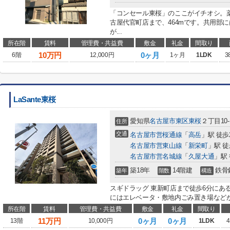
「コンセール東桜」のここがイチオシ。
古屋代官町店まで、464mです。共用部
が...
所在階
賃料
管理費・共益費
敷金
礼金
間取り
10
万円
0ヶ月
6階
12,000円
1ヶ月
1LDK
3
LaSante東桜
愛知県
名古屋市東区
東桜
２丁目10-
住所
交通
名古屋市営桜通線
「
高岳
」駅 徒歩
名古屋市営東山線
「
新栄町
」駅 徒
名古屋市営名城線
「
久屋大通
」駅 
築18年
14階建
鉄骨
築年
階数
構造
スギドラッグ 東新町店まで徒歩6分にあ
にはエレベータ・敷地内ごみ置き場などが揃
所在階
賃料
管理費・共益費
敷金
礼金
間取り
11
万円
0ヶ月
0ヶ月
13階
10,000円
1LDK
4