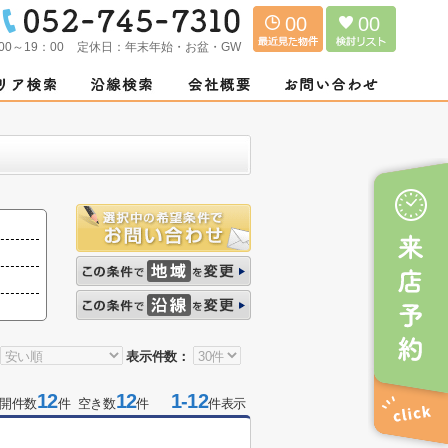
00
00
00～19：00
定休日：
年末年始・お盆・GW
表示件数：
12
12
1-12
開件数
件 空き数
件
件表示