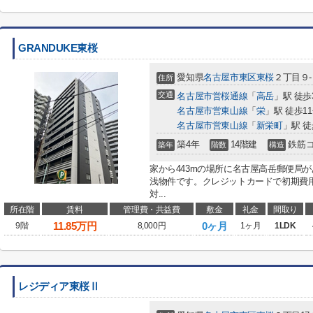
GRANDUKE東桜
愛知県
名古屋市東区
東桜
２丁目９
住所
交通
名古屋市営桜通線
「
高岳
」駅 徒歩
名古屋市営東山線
「
栄
」駅 徒歩1
名古屋市営東山線
「
新栄町
」駅 徒
築4年
14階建
鉄筋
築年
階数
構造
家から443mの場所に名古屋高岳郵便局
浅物件です。クレジットカードで初期費
対...
所在階
賃料
管理費・共益費
敷金
礼金
間取り
11.85
万円
0ヶ月
9階
8,000円
1ヶ月
1LDK
レジディア東桜Ⅱ