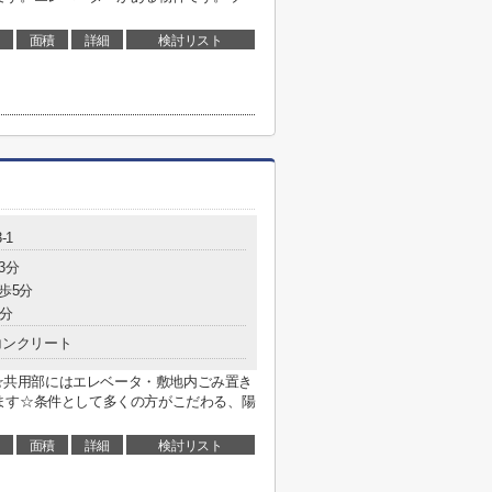
面積
詳細
検討リスト
ら
-1
3分
歩5分
0分
コンクリート
シ☆共用部にはエレベータ・敷地内ごみ置き
ます☆条件として多くの方がこだわる、陽
面積
詳細
検討リスト