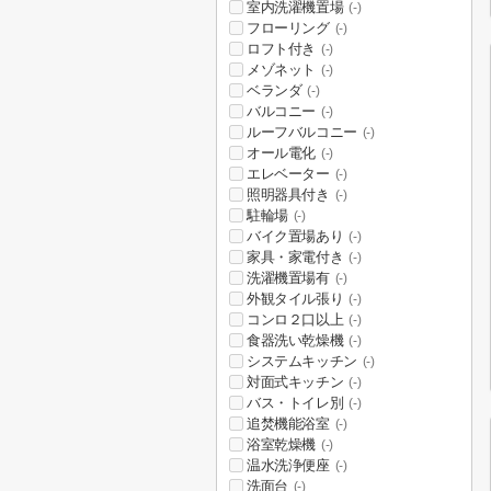
室内洗濯機置場
(-)
フローリング
(-)
ロフト付き
(-)
メゾネット
(-)
ベランダ
(-)
バルコニー
(-)
ルーフバルコニー
(-)
オール電化
(-)
エレベーター
(-)
照明器具付き
(-)
駐輪場
(-)
バイク置場あり
(-)
家具・家電付き
(-)
洗濯機置場有
(-)
外観タイル張り
(-)
コンロ２口以上
(-)
食器洗い乾燥機
(-)
システムキッチン
(-)
対面式キッチン
(-)
バス・トイレ別
(-)
追焚機能浴室
(-)
浴室乾燥機
(-)
温水洗浄便座
(-)
洗面台
(-)