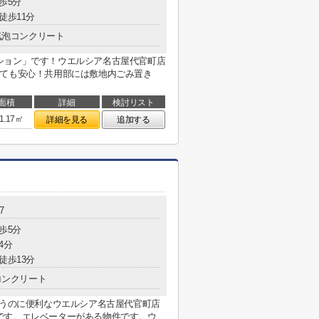
歩5分
徒歩11分
気泡コンクリート
ション」です！ウエルシア名古屋代官町店
っても安心！共用部には敷地内ごみ置き
面積
詳細
検討リスト
1.17㎡
詳細を見る
追加する
7
歩5分
4分
徒歩13分
コンクリート
買うのに便利なウエルシア名古屋代官町店
です。エレベーターがある物件です。ウ