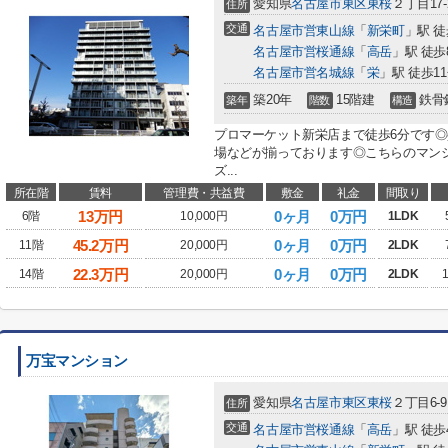
愛知県
名古屋市東区
東桜
２丁目17-
住所
交通
名古屋市営東山線
「
新栄町
」駅 徒
名古屋市営桜通線
「
高岳
」駅 徒歩
名古屋市営名城線
「
栄
」駅 徒歩1
築20年
15階建
鉄骨
築年
階数
構造
プロマーケット新栄店まで徒歩6分です
場などが揃っております◎こちらのマン
ズ...
所在階
賃料
管理費・共益費
敷金
礼金
間取り
13
万円
0ヶ月
0万円
6階
10,000円
1LDK
45.2
万円
0ヶ月
0万円
11階
20,000円
2LDK
22.3
万円
0ヶ月
0万円
14階
20,000円
2LDK
万宝マンション
愛知県
名古屋市東区
東桜
２丁目6-9
住所
交通
名古屋市営桜通線
「
高岳
」駅 徒歩