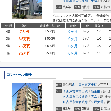
名古屋市営桜通線
「
車道
」駅 徒歩
築4年
8階建
鉄筋コ
築年
階数
構造
ウエルシア名古屋代官町店まで徒歩6分に
部には敷地内ごみ置き場・エレベータなど
所在階
賃料
管理費・共益費
敷金
礼金
間取り
7
万円
0ヶ月
2階
8,500円
1ヶ月
1K
2
6.5
万円
0ヶ月
6階
8,500円
1ヶ月
1K
2
7.2
万円
0ヶ月
6階
8,500円
1ヶ月
1K
2
7.2
万円
0ヶ月
8階
8,500円
1ヶ月
1K
2
コンセール東桜
愛知県
名古屋市東区
東桜
２丁目5-1
住所
交通
名古屋市営東山線
「
新栄町
」駅 徒
名古屋市営桜通線
「
高岳
」駅 徒歩
名古屋市営名城線
「
久屋大通
」駅 
築6年
7階建
鉄筋コ
築年
階数
構造