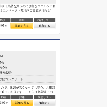
薬や日用品を買うのに便利なウエルシア名
にはエレベータ・敷地内ごみ置き場など
面積
詳細
検討リスト
8.03㎡
詳細を見る
追加する
14
2分
歩9分
徒歩12分
鉄筋コンクリート
るので、体調が悪くなっても安心。共用部
っております。こちらは14階建ての...
面積
詳細
検討リスト
3.07㎡
詳細を見る
追加する