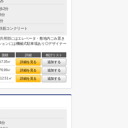
25
歩2分
8分
1分
鉄筋コンクリート
◎共用部にはエレベータ・敷地内ごみ置き
ションには機械式駐車場あり◎デザイナー
面積
詳細
検討リスト
57.35㎡
詳細を見る
追加する
76.99㎡
詳細を見る
追加する
112.51㎡
詳細を見る
追加する
4分