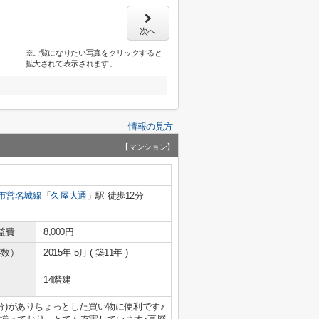
次へ
※ご覧になりたい写真をクリックすると
拡大されて表示されます。
情報の見方
【マンション】
市営名城線
「
久屋大通
」駅 徒歩12分
益費
8,000円
年数）
2015年 5月 ( 築11年 )
14階建
分)がありちょっとした買い物に便利です♪