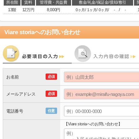
所在階
賃料
管理費・共益費
敷金/礼金/保証金/償却/敷引
13階
12万円
8,000円
/
/
/
/
0ヶ月
1ヶ月
0ヶ月
-
-
Viare storia
へのお問い合わせ
お名前
必須
メールアドレス
必須
電話番号
任意
【Viare storiaへのお問い合わせ】