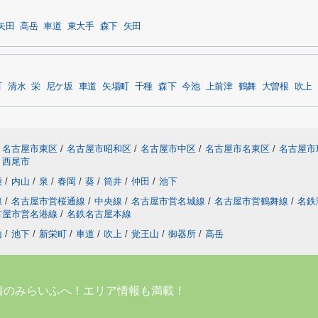
矢田
高岳
車道
東大手
森下
矢田
町
清水
栄
尼ケ坂
車道
矢場町
千種
森下
今池
上前津
鶴舞
大曽根
吹上
名古屋市東区
/
名古屋市昭和区
/
名古屋市中区
/
名古屋市名東区
/
名古屋市
西尾市
種
/
内山
/
泉
/
春岡
/
葵
/
筒井
/
仲田
/
池下
線
/
名古屋市営桜通線
/
中央線
/
名古屋市営名城線
/
名古屋市営鶴舞線
/
名鉄
古屋市営名港線
/
名鉄名古屋本線
山
/
池下
/
新栄町
/
車道
/
吹上
/
覚王山
/
御器所
/
高岳
着のみらいふへ！エリア情報も満載！