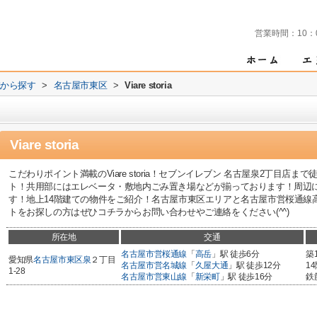
営業時間：
10：
域から探す
>
名古屋市東区
>
Viare storia
Viare storia
こだわりポイント満載のViare storia！セブンイレブン 名古屋泉2丁目店
ト！共用部にはエレベータ・敷地内ごみ置き場などが揃っております！周辺
す！地上14階建ての物件をご紹介！名古屋市東区エリアと名古屋市営桜通線
トをお探しの方はぜひコチラからお問い合わせやご連絡をください(^^)
所在地
交通
名古屋市営桜通線
「
高岳
」駅 徒歩6分
築
愛知県
名古屋市東区
泉
２丁目
名古屋市営名城線
「
久屋大通
」駅 徒歩12分
1
1-28
名古屋市営東山線
「
新栄町
」駅 徒歩16分
鉄