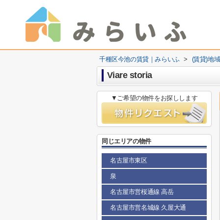
千種区今池の賃貸｜みらいふ
>
(賃貸)地
Viare storia
▼ご希望の物件をお探しします
同じエリアの物件
名古屋市東区
泉
名古屋市営桜通線 高岳
名古屋市営名城線 久屋大通