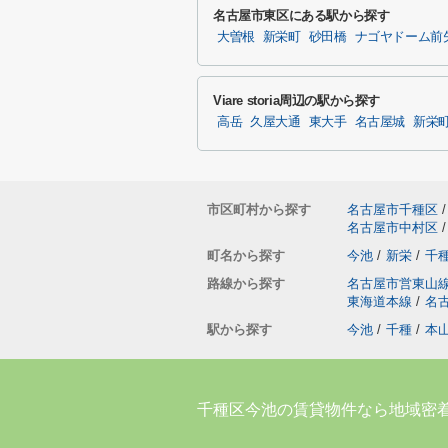
名古屋市東区にある駅から探す
大曽根
新栄町
砂田橋
ナゴヤドーム前
Viare storia周辺の駅から探す
高岳
久屋大通
東大手
名古屋城
新栄
市区町村から探す
名古屋市千種区
/
名古屋市中村区
/
町名から探す
今池
/
新栄
/
千
路線から探す
名古屋市営東山
東海道本線
/
名
駅から探す
今池
/
千種
/
本
千種区今池の賃貸物件なら地域密