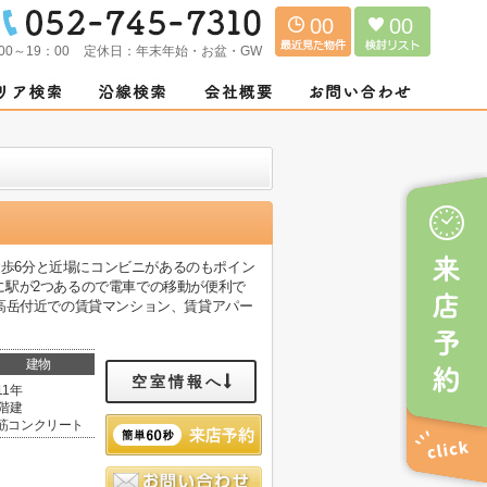
00
00
00～19：00
定休日：
年末年始・お盆・GW
まで徒歩6分と近場にコンビニがあるのもポイン
に駅が2つあるので電車での移動が便利で
高岳付近での賃貸マンション、賃貸アパー
建物
空室情報へ
11年
4階建
筋コンクリート