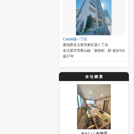
Conde葵一丁目
愛知県名古屋市東区葵１丁目
名古屋市営東山線「新栄町」駅 徒歩5分
築17年
みらいふ今池店