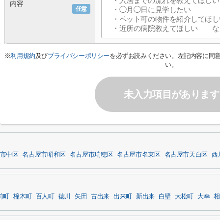
内容
任意
※
利用規約
及び
プライバシーポリシー
を必ずお読みください。左記内容に同
い。
未入力項目があります
市中区
名古屋市昭和区
名古屋市瑞穂区
名古屋市名東区
名古屋市天白区
西
前町
橦木町
百人町
徳川
矢田
古出来
出来町
新出来
白壁
大松町
大幸
相