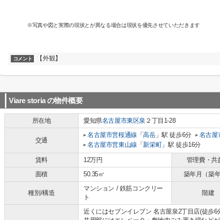
※写真や図と実際の現状とが異なる場合は現状を優先させていただきます
【外観】
コメント
Viare storia
の物件概要
所在地
愛知県
名古屋市東区
泉
２丁目1-28
名古屋市営桜通線
「
高岳
」駅 徒歩6分
名古屋
交通
名古屋市営東山線
「
新栄町
」駅 徒歩16分
賃料
12万円
管理費・共
面積
50.35㎡
築年月（築
マンション / 鉄筋コンクリー
種別/構造
階建
ト
近くにはセブンイレブン 名古屋泉2丁目店(徒歩6