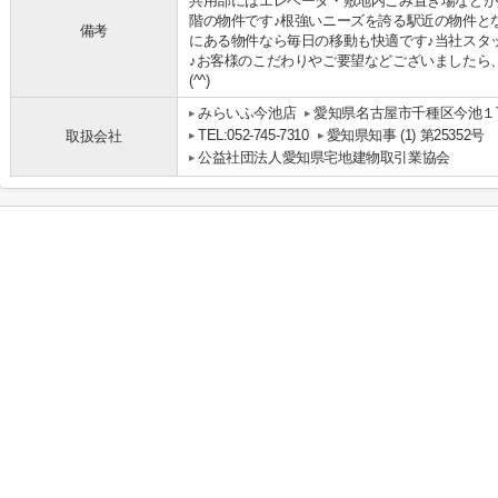
共用部にはエレベータ・敷地内ごみ置き場などが
階の物件です♪根強いニーズを誇る駅近の物件と
備考
にある物件なら毎日の移動も快適です♪当社スタ
♪お客様のこだわりやご要望などございましたら
(^^)
みらいふ今池店
愛知県名古屋市千種区今池１丁
TEL:052-745-7310
愛知県知事 (1) 第25352号
取扱会社
公益社団法人愛知県宅地建物取引業協会