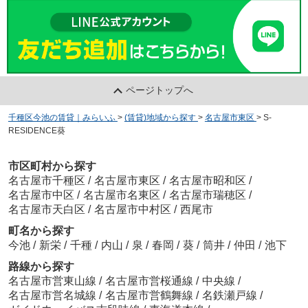
ページトップへ
千種区今池の賃貸｜みらいふ
>
(賃貸)地域から探す
>
名古屋市東区
>
S-
RESIDENCE葵
市区町村から探す
名古屋市千種区
/
名古屋市東区
/
名古屋市昭和区
/
名古屋市中区
/
名古屋市名東区
/
名古屋市瑞穂区
/
名古屋市天白区
/
名古屋市中村区
/
西尾市
町名から探す
今池
/
新栄
/
千種
/
内山
/
泉
/
春岡
/
葵
/
筒井
/
仲田
/
池下
路線から探す
名古屋市営東山線
/
名古屋市営桜通線
/
中央線
/
名古屋市営名城線
/
名古屋市営鶴舞線
/
名鉄瀬戸線
/