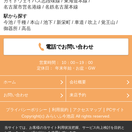
ガイドウェイバス志段味線
/
東海道本線
/
名古屋市営名港線
/
名鉄名古屋本線
駅から探す
今池
/
千種
/
本山
/
池下
/
新栄町
/
車道
/
吹上
/
覚王山
/
御器所
/
高岳
電話でお問い合わせ
営業時間：
10：00～19：00
定休日：
年末年始・お盆・GW
ホーム
会社概要
お問い合わせ
来店予約
プライバシーポリシー
利用規約
アクセスマップ
PCサイト
Copyright(c) みらいふ今池店 All rights reserved.
当サイトでは、お客様の当サイト利用状況把握、サービス向上検討を目的と