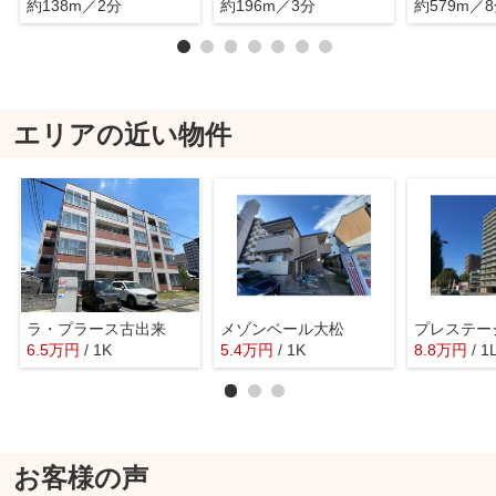
約138m／2分
約196m／3分
約579m／
エリアの近い物件
ラ・プラース古出来
メゾンベール大松
プレステー
6.5
万
円
/ 1K
5.4
万
円
/ 1K
8.8
万
円
/ 1
お客様の声