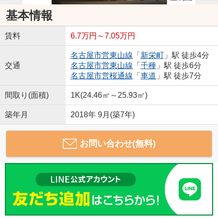
基本情報
賃料
6.7万円～7.05万円
名古屋市営東山線
「
新栄町
」駅 徒歩4分
交通
名古屋市営東山線
「
千種
」駅 徒歩6分
名古屋市営桜通線
「
車道
」駅 徒歩7分
間取り(面積)
1K(24.46㎡～25.93㎡)
築年月
2018年 9月(築7年)
お問い合わせ(無料)