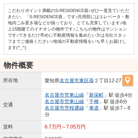
こだわりポイント満載のS-RESIDENCE葵♪ぜひ一度見ていただ
きたい、「S-RESIDENCE葵」です♪共用部にはエレベータ・敷
地内ごみ置き場などが揃っており、とても充実しています♪地
上15階建てのイチオシの物件です♪こちらの物件はマンション
です♪できるだけ早めに不動産情報を集めたい方は当社スタッ
フまでご連絡ください♪地域の不動産情報をいち早くお届けし
ます(^_^)
物件概要
所在地
愛知県
名古屋市東区
葵
２丁目12-27
名古屋市営東山線
「
新栄町
」駅 徒歩4分
名古屋市営東山線
「
千種
」駅 徒歩6分
交通
名古屋市営桜通線
「
車道
」駅 徒歩7～8
分
賃料
6.7万円～7.05万円