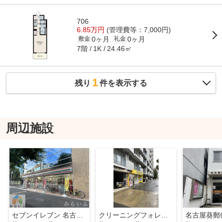
706
6.85万円
(管理費等：7,000円)
0ヶ月
0ヶ月
敷金
礼金
7階
24.46㎡
1K
1
残り
件を表示する
周辺施設
セブンイレブン 名古屋葵2丁目店
クリーニングフォレスト
名古屋葵郵