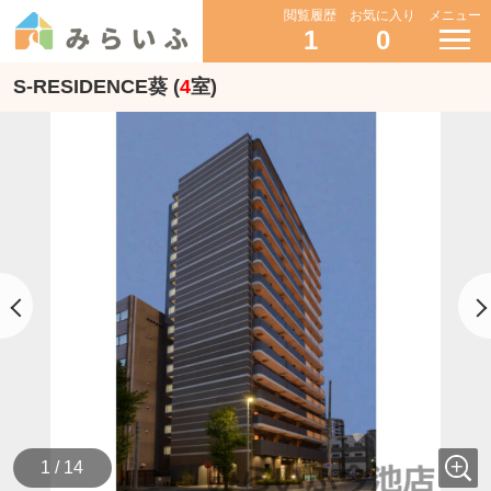
閲覧履歴
お気に入り
メニュー
1
0
S-RESIDENCE葵 (
4
室)
1 / 14