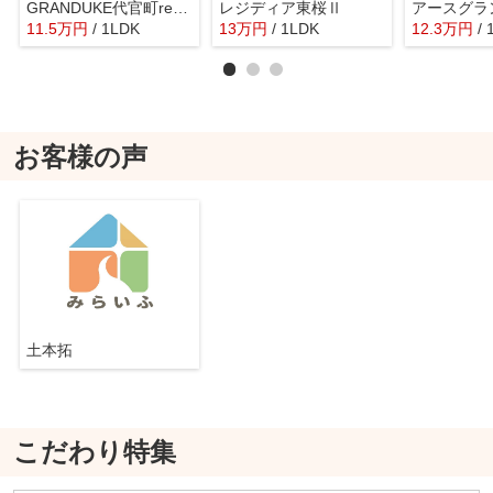
GRANDUKE代官町reverso
レジディア東桜Ⅱ
アースグラ
11.5
万
円
/ 1LDK
13
万
円
/ 1LDK
12.3
万
円
/
お客様の声
土本拓
こだわり特集