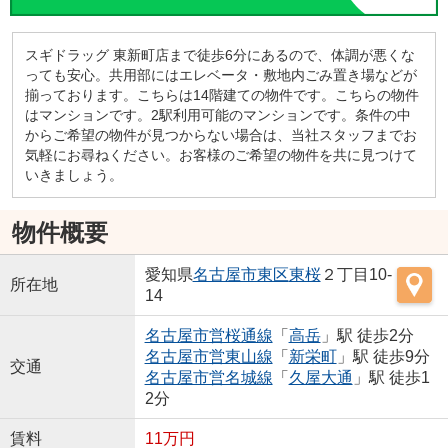
スギドラッグ 東新町店まで徒歩6分にあるので、体調が悪くな
っても安心。共用部にはエレベータ・敷地内ごみ置き場などが
揃っております。こちらは14階建ての物件です。こちらの物件
はマンションです。2駅利用可能のマンションです。条件の中
からご希望の物件が見つからない場合は、当社スタッフまでお
気軽にお尋ねください。お客様のご希望の物件を共に見つけて
いきましょう。
物件概要
愛知県
名古屋市東区
東桜
２丁目10-
所在地
14
名古屋市営桜通線
「
高岳
」駅 徒歩2分
名古屋市営東山線
「
新栄町
」駅 徒歩9分
交通
名古屋市営名城線
「
久屋大通
」駅 徒歩1
2分
賃料
11万円