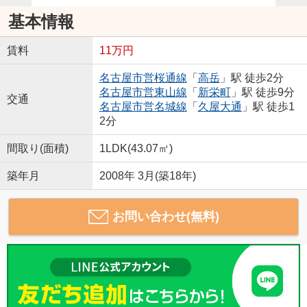
基本情報
賃料
11万円
名古屋市営桜通線
「
高岳
」駅 徒歩2分
名古屋市営東山線
「
新栄町
」駅 徒歩9分
交通
名古屋市営名城線
「
久屋大通
」駅 徒歩1
2分
間取り(面積)
1LDK(43.07㎡)
築年月
2008年 3月(築18年)
お問い合わせ(無料)