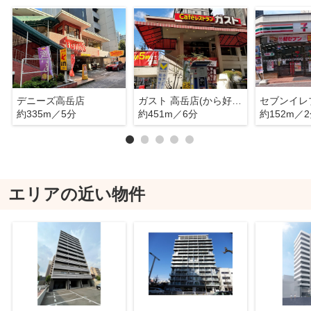
デニーズ高岳店
ガスト 高岳店(から好し取扱店)
約335m／5分
約451m／6分
約152m／
エリアの近い物件