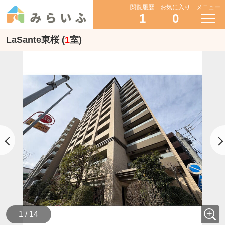
閲覧履歴
お気に入り
メニュー
1
0
LaSante東桜 (
1
室)
1 / 14