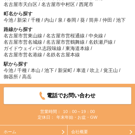
名古屋市天白区
/
名古屋市中村区
/
西尾市
町名から探す
今池
/
新栄
/
千種
/
内山
/
泉
/
春岡
/
葵
/
筒井
/
仲田
/
池下
路線から探す
名古屋市営東山線
/
名古屋市営桜通線
/
中央線
/
名古屋市営名城線
/
名古屋市営鶴舞線
/
名鉄瀬戸線
/
ガイドウェイバス志段味線
/
東海道本線
/
名古屋市営名港線
/
名鉄名古屋本線
駅から探す
今池
/
千種
/
本山
/
池下
/
新栄町
/
車道
/
吹上
/
覚王山
/
御器所
/
高岳
電話でお問い合わせ
営業時間：
10：00～19：00
定休日：
年末年始・お盆・GW
ホーム
会社概要