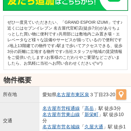
ぜひ一度見ていただきたい、「GRAND ESPOIR IZUMI」です♪
近くにはセブンイレブン 名古屋代官町店(徒歩7分)がありちょ
っとした買い物に便利です♪共用部には敷地内ごみ置き場・エ
レベータなど様々な設備やサービスが揃っているので便利です
♪地上13階建ての物件です♪駅まで歩いてアクセスできる、徒歩
3分の距離に立地する物件です♪当社スタッフが地域の賃貸情報
をご提供いたします♪お客様のこだわりやご要望などございま
したら、お気軽に当社へお問い合わせください(^o^)
物件概要
所在地
愛知県
名古屋市東区
泉
３丁目23-20
名古屋市営桜通線
「
高岳
」駅 徒歩3分
名古屋市営東山線
「
新栄町
」駅 徒歩10
交通
分
名古屋市営名城線
「
久屋大通
」駅 徒歩1