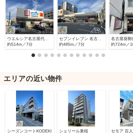
ウエルシア名古屋代官町店
セブンイレブン 名古屋代官町店
名古屋葵郵
約514m／7分
約485m／7分
約724m／1
エリアの近い物件
シーズンコートKODEKI
シェリール東桜
セモア 百