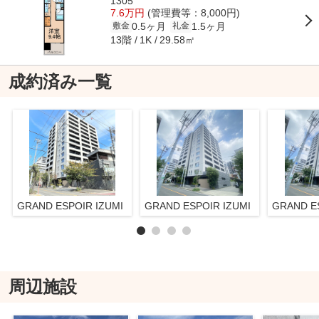
1305
7.6万円
(管理費等：8,000円)
0.5ヶ月
1.5ヶ月
敷金
礼金
13階
29.58㎡
1K
成約済み一覧
GRAND ESPOIR IZUMI
GRAND ESPOIR IZUMI
GRAND E
周辺施設