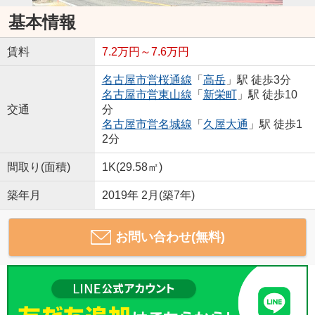
基本情報
賃料
7.2万円～7.6万円
名古屋市営桜通線
「
高岳
」駅 徒歩3分
名古屋市営東山線
「
新栄町
」駅 徒歩10
交通
分
名古屋市営名城線
「
久屋大通
」駅 徒歩1
2分
間取り(面積)
1K(29.58㎡)
築年月
2019年 2月(築7年)
お問い合わせ(無料)