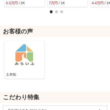
5.5
万
円
/ 2K
7
万
円
/ 1K
4.4
万
円
/ 1
お客様の声
土本拓
こだわり特集