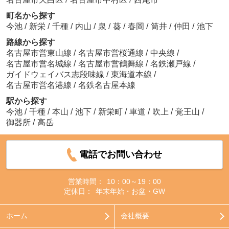
町名から探す
今池
/
新栄
/
千種
/
内山
/
泉
/
葵
/
春岡
/
筒井
/
仲田
/
池下
路線から探す
名古屋市営東山線
/
名古屋市営桜通線
/
中央線
/
名古屋市営名城線
/
名古屋市営鶴舞線
/
名鉄瀬戸線
/
ガイドウェイバス志段味線
/
東海道本線
/
名古屋市営名港線
/
名鉄名古屋本線
駅から探す
今池
/
千種
/
本山
/
池下
/
新栄町
/
車道
/
吹上
/
覚王山
/
御器所
/
高岳
電話でお問い合わせ
営業時間：
10：00～19：00
定休日：
年末年始・お盆・GW
ホーム
会社概要