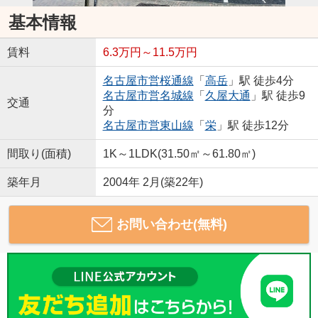
基本情報
賃料
6.3万円～11.5万円
名古屋市営桜通線
「
高岳
」駅 徒歩4分
名古屋市営名城線
「
久屋大通
」駅 徒歩9
交通
分
名古屋市営東山線
「
栄
」駅 徒歩12分
間取り(面積)
1K～1LDK(31.50㎡～61.80㎡)
築年月
2004年 2月(築22年)
お問い合わせ(無料)