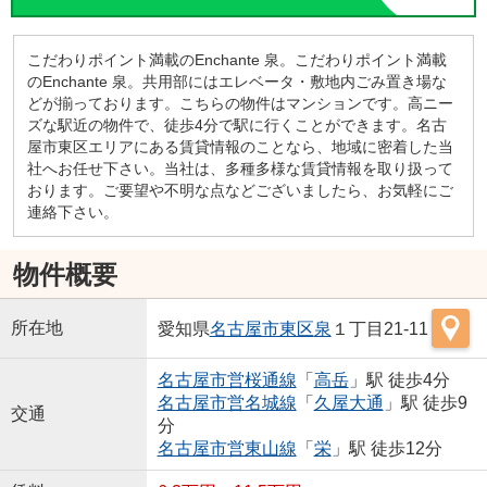
こだわりポイント満載のEnchante 泉。こだわりポイント満載
のEnchante 泉。共用部にはエレベータ・敷地内ごみ置き場な
どが揃っております。こちらの物件はマンションです。高ニー
ズな駅近の物件で、徒歩4分で駅に行くことができます。名古
屋市東区エリアにある賃貸情報のことなら、地域に密着した当
社へお任せ下さい。当社は、多種多様な賃貸情報を取り扱って
おります。ご要望や不明な点などございましたら、お気軽にご
連絡下さい。
物件概要
所在地
愛知県
名古屋市東区
泉
１丁目21-11
名古屋市営桜通線
「
高岳
」駅 徒歩4分
名古屋市営名城線
「
久屋大通
」駅 徒歩9
交通
分
名古屋市営東山線
「
栄
」駅 徒歩12分