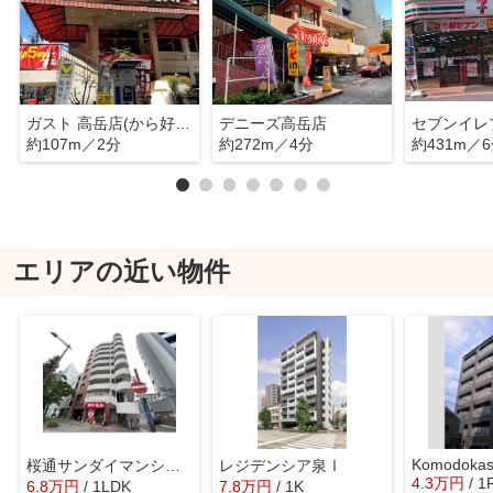
ガスト 高岳店(から好し取扱店)
デニーズ高岳店
約107m／2分
約272m／4分
約431m／
エリアの近い物件
Komodokas
桜通サンダイマンション
レジデンシア泉Ⅰ
4.3
万
円
/ 1
6.8
万
円
/ 1LDK
7.8
万
円
/ 1K