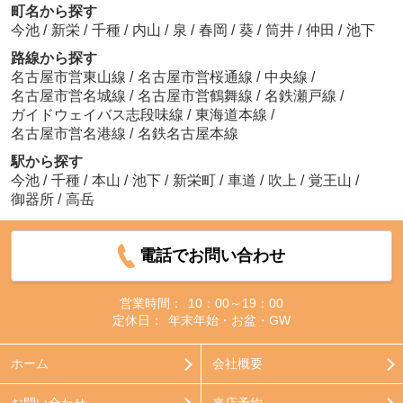
町名から探す
今池
/
新栄
/
千種
/
内山
/
泉
/
春岡
/
葵
/
筒井
/
仲田
/
池下
路線から探す
名古屋市営東山線
/
名古屋市営桜通線
/
中央線
/
名古屋市営名城線
/
名古屋市営鶴舞線
/
名鉄瀬戸線
/
ガイドウェイバス志段味線
/
東海道本線
/
名古屋市営名港線
/
名鉄名古屋本線
駅から探す
今池
/
千種
/
本山
/
池下
/
新栄町
/
車道
/
吹上
/
覚王山
/
御器所
/
高岳
電話でお問い合わせ
営業時間：
10：00～19：00
定休日：
年末年始・お盆・GW
ホーム
会社概要