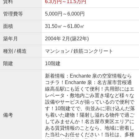
賃料
6.3万円～11.5万円
管理費等
5,000円～6,000円
面積
31.50㎡～61.80㎡
築年月
2004年 2月(築22年)
種別 / 構造
マンション / 鉄筋コンクリート
階建
10階建
新着情報：Enchante 泉の空室情報なら
コチラ！Enchante 泉：名古屋市営桜通
線高岳駅にも近くて便利！共用部にはエ
レベータ・敷地内ごみ置き場など様々な
設備やサービスが揃っているので便利で
す！10階建てで、街並みに溶け込んだ落
備考
ち着いた建物！陽射し溢れる物件で過ご
してみませんか！名古屋市東区エリアに
ある賃貸情報のことなら、地域に密着し
た当社へお任せください！当社は、多種