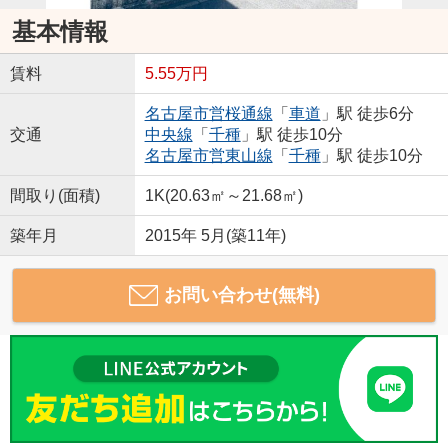
基本情報
賃料
5.55万円
名古屋市営桜通線
「
車道
」駅 徒歩6分
交通
中央線
「
千種
」駅 徒歩10分
名古屋市営東山線
「
千種
」駅 徒歩10分
間取り(面積)
1K(20.63㎡～21.68㎡)
築年月
2015年 5月(築11年)
お問い合わせ(無料)