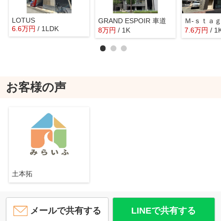
LOTUS
GRAND ESPOIR 車道
Ｍ-ｓｔａ
6.6
万
円
/ 1LDK
8
万
円
/ 1K
7.6
万
円
/ 1
お客様の声
土本拓
メールで共有する
LINEで共有する