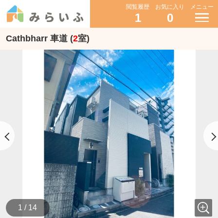
閲覧履歴
お気に入り
メニュー
1
0
Cathbharr 車道 (
2
室)
1 / 14