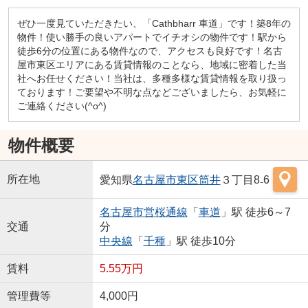
ぜひ一度見ていただきたい、「Cathbharr 車道」です！築8年の
物件！使い勝手の良いアパートでイチオシの物件です！駅から
徒歩6分の位置にある物件なので、アクセスも良好です！名古
屋市東区エリアにある賃貸情報のことなら、地域に密着した当
社へお任せください！当社は、多種多様な賃貸情報を取り扱っ
ております！ご要望や不明な点などございましたら、お気軽に
ご連絡ください(^o^)
物件概要
所在地
愛知県
名古屋市東区
筒井
３丁目8₋6
名古屋市営桜通線
「
車道
」駅 徒歩6～7
交通
分
中央線
「
千種
」駅 徒歩10分
賃料
5.55万円
管理費等
4,000円