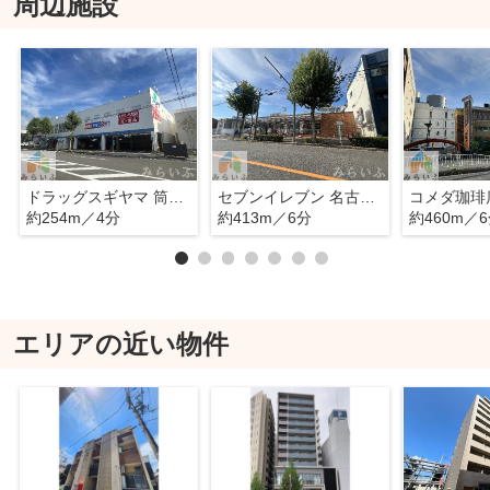
周辺施設
ドラッグスギヤマ 筒井店
セブンイレブン 名古屋筒井町4丁目店
コメダ珈琲
約254m／4分
約413m／6分
約460m／
エリアの近い物件