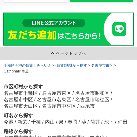
ページトップへ
千種区今池の賃貸｜みらいふ
>
(賃貸)地域から探す
>
名古屋市東区
>
Cathbharr 車道
市区町村から探す
名古屋市千種区
/
名古屋市東区
/
名古屋市昭和区
/
名古屋市中区
/
名古屋市名東区
/
名古屋市瑞穂区
/
名古屋市天白区
/
名古屋市中村区
/
西尾市
町名から探す
今池
/
新栄
/
千種
/
内山
/
泉
/
春岡
/
葵
/
筒井
/
池下
/
仲田
路線から探す