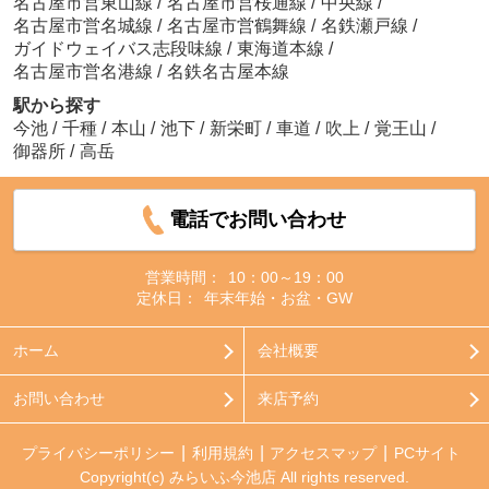
名古屋市営東山線
/
名古屋市営桜通線
/
中央線
/
名古屋市営名城線
/
名古屋市営鶴舞線
/
名鉄瀬戸線
/
ガイドウェイバス志段味線
/
東海道本線
/
名古屋市営名港線
/
名鉄名古屋本線
駅から探す
今池
/
千種
/
本山
/
池下
/
新栄町
/
車道
/
吹上
/
覚王山
/
御器所
/
高岳
電話でお問い合わせ
営業時間：
10：00～19：00
定休日：
年末年始・お盆・GW
ホーム
会社概要
お問い合わせ
来店予約
プライバシーポリシー
利用規約
アクセスマップ
PCサイト
Copyright(c) みらいふ今池店 All rights reserved.