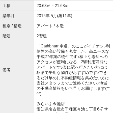
面積
20.63㎡～21.68㎡
築年月
2015年 5月(築11年)
種別 / 構造
アパート / 木造
階建
2階建
「Cathbharr 車道」のここがイチオシ♪利
便性の高い設備も充実した、高ニーズな
平成27年築の物件です♪様々な場所への
アクセスが便利になる、2駅利用可能な
アパートです♪楽に駅へ行きたい方には
備考
駅まで平坦な物件がおすすめです♪でき
るだけ早めに不動産情報を集めたい方は
当社スタッフまでご連絡ください♪地域
の不動産情報をいち早くお届けします(*^
^*)
みらいふ今池店
愛知県名古屋市千種区今池１丁目6-7 サ