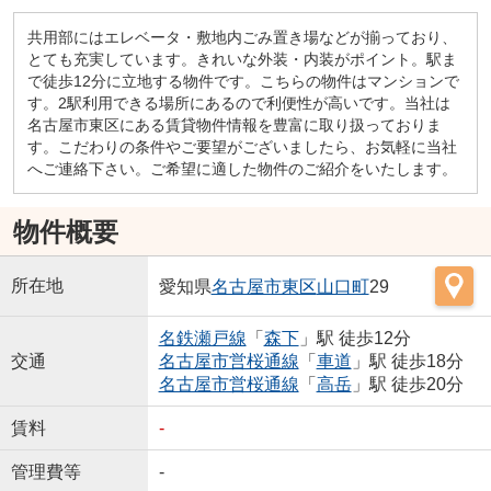
共用部にはエレベータ・敷地内ごみ置き場などが揃っており、
とても充実しています。きれいな外装・内装がポイント。駅ま
で徒歩12分に立地する物件です。こちらの物件はマンションで
す。2駅利用できる場所にあるので利便性が高いです。当社は
名古屋市東区にある賃貸物件情報を豊富に取り扱っておりま
す。こだわりの条件やご要望がございましたら、お気軽に当社
へご連絡下さい。ご希望に適した物件のご紹介をいたします。
物件概要
所在地
愛知県
名古屋市東区
山口町
29
名鉄瀬戸線
「
森下
」駅 徒歩12分
交通
名古屋市営桜通線
「
車道
」駅 徒歩18分
名古屋市営桜通線
「
高岳
」駅 徒歩20分
賃料
-
管理費等
-