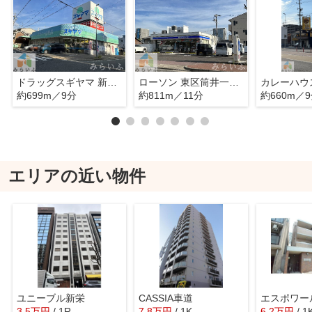
ドラッグスギヤマ 新出来店
ローソン 東区筒井一丁目店
約699m／9分
約811m／11分
約660m／
エリアの近い物件
ユニーブル新栄
CASSIA車道
エスポワー
3.5
万
円
/ 1R
7.8
万
円
/ 1K
6.2
万
円
/ 1