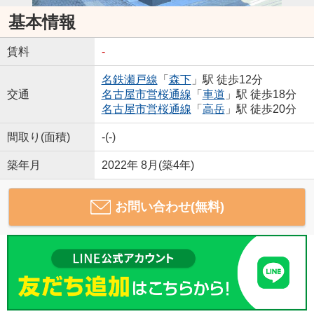
基本情報
賃料
-
名鉄瀬戸線
「
森下
」駅 徒歩12分
交通
名古屋市営桜通線
「
車道
」駅 徒歩18分
名古屋市営桜通線
「
高岳
」駅 徒歩20分
間取り(面積)
-(-)
築年月
2022年 8月(築4年)
お問い合わせ(無料)