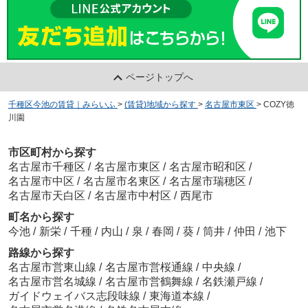
ページトップへ
千種区今池の賃貸｜みらいふ
>
(賃貸)地域から探す
>
名古屋市東区
>
COZY徳
川園
市区町村から探す
名古屋市千種区
/
名古屋市東区
/
名古屋市昭和区
/
名古屋市中区
/
名古屋市名東区
/
名古屋市瑞穂区
/
名古屋市天白区
/
名古屋市中村区
/
西尾市
町名から探す
今池
/
新栄
/
千種
/
内山
/
泉
/
春岡
/
葵
/
筒井
/
仲田
/
池下
路線から探す
名古屋市営東山線
/
名古屋市営桜通線
/
中央線
/
名古屋市営名城線
/
名古屋市営鶴舞線
/
名鉄瀬戸線
/
ガイドウェイバス志段味線
/
東海道本線
/