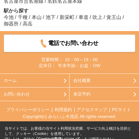
名古屋市営名港線
/
名鉄名古屋本線
駅から探す
今池
/
千種
/
本山
/
池下
/
新栄町
/
車道
/
吹上
/
覚王山
/
御器所
/
高岳
電話でお問い合わせ
営業時間：
10：00～19：00
定休日：
年末年始・お盆・GW
ホーム
会社概要
お問い合わせ
来店予約
プライバシーポリシー
利用規約
アクセスマップ
PCサイト
Copyright(c) みらいふ今池店 All rights reserved.
当サイトでは、お客様の当サイト利用状況把握、サービス向上検討を目的と
して、クッキー（Cookie）を使用しています。