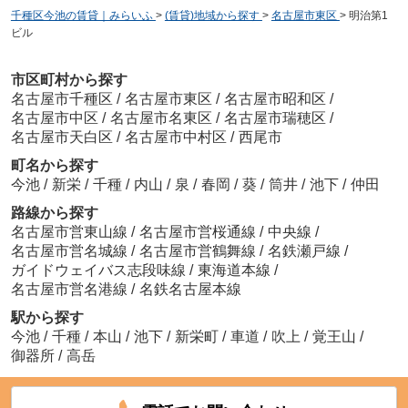
千種区今池の賃貸｜みらいふ
>
(賃貸)地域から探す
>
名古屋市東区
>
明治第1
ビル
市区町村から探す
名古屋市千種区
/
名古屋市東区
/
名古屋市昭和区
/
名古屋市中区
/
名古屋市名東区
/
名古屋市瑞穂区
/
名古屋市天白区
/
名古屋市中村区
/
西尾市
町名から探す
今池
/
新栄
/
千種
/
内山
/
泉
/
春岡
/
葵
/
筒井
/
池下
/
仲田
路線から探す
名古屋市営東山線
/
名古屋市営桜通線
/
中央線
/
名古屋市営名城線
/
名古屋市営鶴舞線
/
名鉄瀬戸線
/
ガイドウェイバス志段味線
/
東海道本線
/
名古屋市営名港線
/
名鉄名古屋本線
駅から探す
今池
/
千種
/
本山
/
池下
/
新栄町
/
車道
/
吹上
/
覚王山
/
御器所
/
高岳