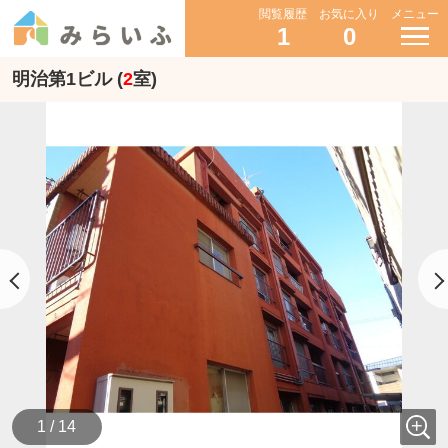
閲覧履歴
お気に入り
メニュー
1
0
明治第1ビル (
2
室)
1 / 14