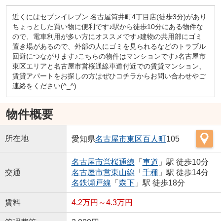
近くにはセブンイレブン 名古屋筒井町4丁目店(徒歩3分)があり
ちょっとした買い物に便利です♪駅から徒歩10分にある物件な
ので、電車利用が多い方にオススメです♪建物の共用部にゴミ
置き場があるので、外部の人にゴミを見られるなどのトラブル
回避につながります♪こちらの物件はマンションです♪名古屋市
東区エリアと名古屋市営桜通線車道付近での賃貸マンション、
賃貸アパートをお探しの方はぜひコチラからお問い合わせやご
連絡をください(^_^)
物件概要
所在地
愛知県
名古屋市東区
百人町
105
名古屋市営桜通線
「
車道
」駅 徒歩10分
交通
名古屋市営東山線
「
千種
」駅 徒歩14分
名鉄瀬戸線
「
森下
」駅 徒歩18分
賃料
4.2万円～4.3万円