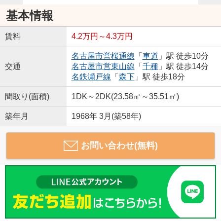
基本情報
賃料
4.2万円～4.3万円
名古屋市営桜通線
「
車道
」駅 徒歩10分
交通
名古屋市営東山線
「
千種
」駅 徒歩14分
名鉄瀬戸線
「
森下
」駅 徒歩18分
間取り(面積)
1DK～2DK(23.58㎡～35.51㎡)
築年月
1968年 3月(築58年)
お問い合わせ(無料)