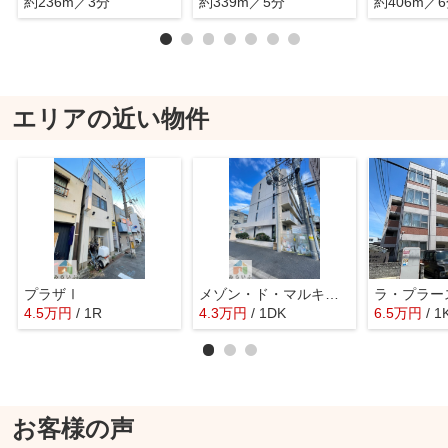
約236m／3分
約339m／5分
約406m／
エリアの近い物件
プラザⅠ
メゾン・ド・マルキーズ
ラ・プラー
4.5
万
円
/ 1R
4.3
万
円
/ 1DK
6.5
万
円
/ 1
お客様の声