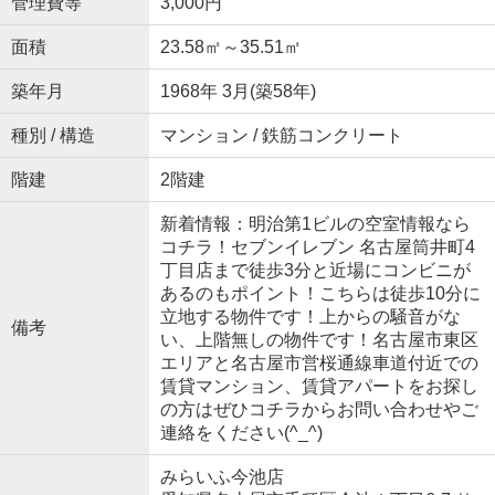
管理費等
3,000円
面積
23.58㎡～35.51㎡
築年月
1968年 3月(築58年)
種別 / 構造
マンション / 鉄筋コンクリート
階建
2階建
新着情報：明治第1ビルの空室情報なら
コチラ！セブンイレブン 名古屋筒井町4
丁目店まで徒歩3分と近場にコンビニが
あるのもポイント！こちらは徒歩10分に
立地する物件です！上からの騒音がな
備考
い、上階無しの物件です！名古屋市東区
エリアと名古屋市営桜通線車道付近での
賃貸マンション、賃貸アパートをお探し
の方はぜひコチラからお問い合わせやご
連絡をください(^_^)
みらいふ今池店