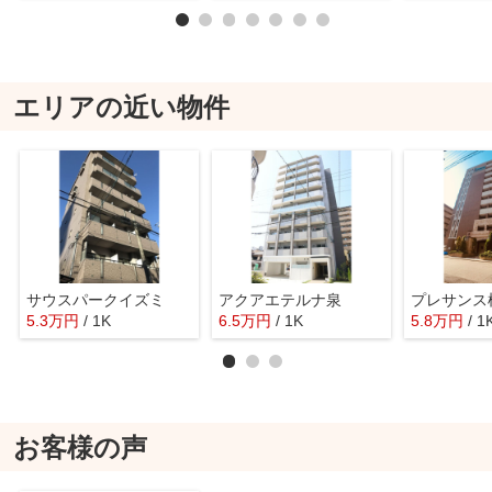
エリアの近い物件
サウスパークイズミ
アクアエテルナ泉
プレサンス
5.3
万
円
/ 1K
6.5
万
円
/ 1K
5.8
万
円
/ 1
お客様の声