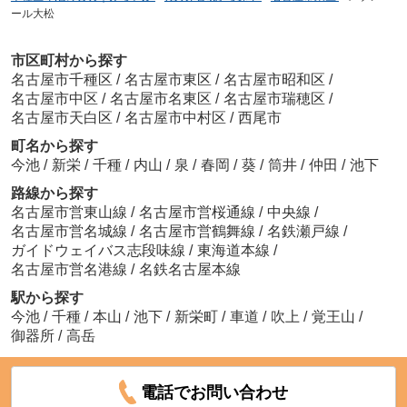
ール大松
市区町村から探す
名古屋市千種区
/
名古屋市東区
/
名古屋市昭和区
/
名古屋市中区
/
名古屋市名東区
/
名古屋市瑞穂区
/
名古屋市天白区
/
名古屋市中村区
/
西尾市
町名から探す
今池
/
新栄
/
千種
/
内山
/
泉
/
春岡
/
葵
/
筒井
/
仲田
/
池下
路線から探す
名古屋市営東山線
/
名古屋市営桜通線
/
中央線
/
名古屋市営名城線
/
名古屋市営鶴舞線
/
名鉄瀬戸線
/
ガイドウェイバス志段味線
/
東海道本線
/
名古屋市営名港線
/
名鉄名古屋本線
駅から探す
今池
/
千種
/
本山
/
池下
/
新栄町
/
車道
/
吹上
/
覚王山
/
御器所
/
高岳
電話でお問い合わせ