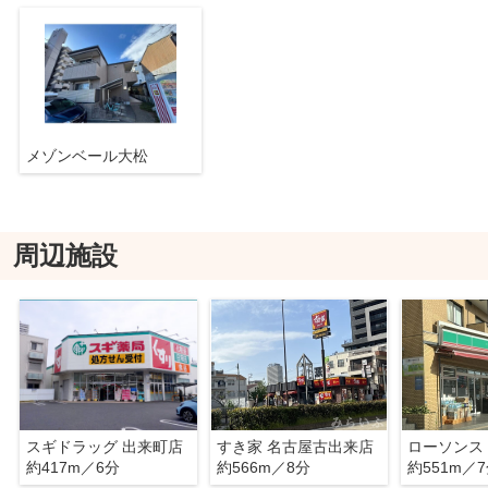
メゾンベール大松
周辺施設
スギドラッグ 出来町店
すき家 名古屋古出来店
約417m／6分
約566m／8分
約551m／