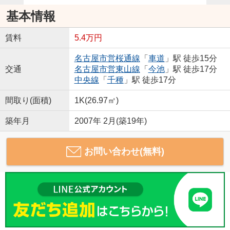
基本情報
賃料
5.4万円
名古屋市営桜通線
「
車道
」駅 徒歩15分
交通
名古屋市営東山線
「
今池
」駅 徒歩17分
中央線
「
千種
」駅 徒歩17分
間取り(面積)
1K(26.97㎡)
築年月
2007年 2月(築19年)
お問い合わせ(無料)