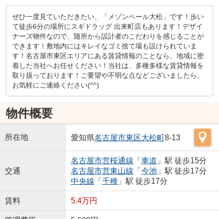
ぜひ一度見ていただきたい、「メゾンベール大松」です！歩い
て徒歩6分の場所にスギドラッグ 出来町店もあります！デザイ
ナーズ物件なので、随所から設計者のこだわりを感じることが
できます！敷地内にはキレイなゴミ捨て場も設けられていま
す！名古屋市東区エリアにある賃貸情報のことなら、地域に密
着した当社へお任せください！当社は、多種多様な賃貸情報を
取り扱っております！ご要望や不明な点などございましたら、
お気軽にご連絡ください(^^)
物件概要
所在地
愛知県
名古屋市東区
大松町
8-13
名古屋市営桜通線
「
車道
」駅 徒歩15分
交通
名古屋市営東山線
「
今池
」駅 徒歩17分
中央線
「
千種
」駅 徒歩17分
賃料
5.4万円