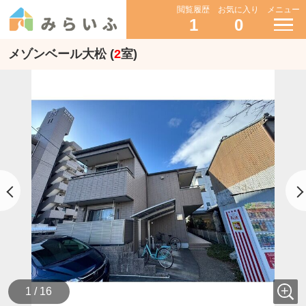
閲覧履歴
お気に入り
メニュー
1
0
メゾンベール大松 (
2
室)
1 / 16