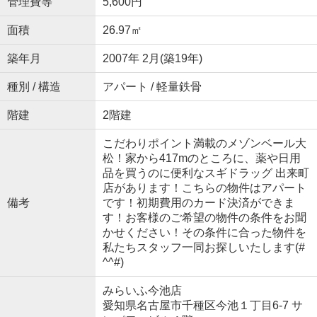
管理費等
5,600円
面積
26.97㎡
築年月
2007年 2月(築19年)
種別 / 構造
アパート / 軽量鉄骨
階建
2階建
こだわりポイント満載のメゾンベール大
松！家から417mのところに、薬や日用
品を買うのに便利なスギドラッグ 出来町
店があります！こちらの物件はアパート
備考
です！初期費用のカード決済ができま
す！お客様のご希望の物件の条件をお聞
かせください！その条件に合った物件を
私たちスタッフ一同お探しいたします(#
^^#)
みらいふ今池店
愛知県名古屋市千種区今池１丁目6-7 サ