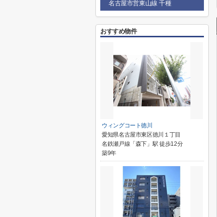
名古屋市営東山線 千種
おすすめ物件
ウィングコート徳川
愛知県名古屋市東区徳川１丁目
名鉄瀬戸線「森下」駅 徒歩12分
築9年