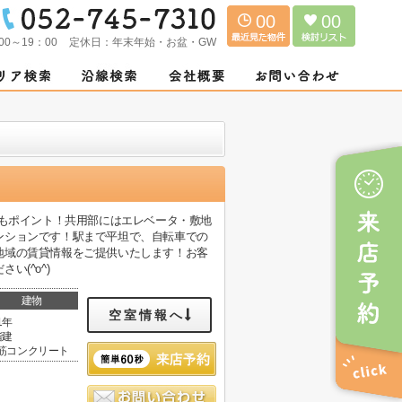
00
00
00～19：00
定休日：
年末年始・お盆・GW
のもポイント！共用部にはエレベータ・敷地
ンションです！駅まで平坦で、自転車での
地域の賃貸情報をご提供いたします！お客
(^o^)
建物
空室情報へ
1年
階建
筋コンクリート