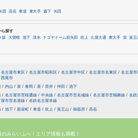
矢田
高岳
車道
東大手
森下
矢田
から探す
ケ坂
大曽根
池下
清水
ナゴヤドーム前矢田
吹上
久屋大通
東大手
栄
覚王
名古屋市東区
/
名古屋市昭和区
/
名古屋市中区
/
名古屋市名東区
/
名古屋市
西尾市
種
/
内山
/
泉
/
春岡
/
葵
/
筒井
/
仲田
/
池下
線
/
名古屋市営桜通線
/
中央線
/
名古屋市営名城線
/
名古屋市営鶴舞線
/
名鉄
古屋市営名港線
/
名鉄名古屋本線
山
/
池下
/
新栄町
/
車道
/
吹上
/
覚王山
/
御器所
/
高岳
着のみらいふへ！エリア情報も満載！