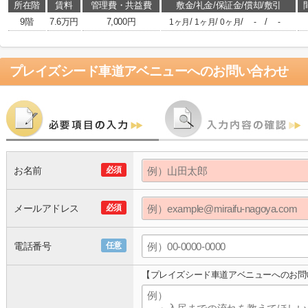
所在階
賃料
管理費・共益費
敷金/礼金/保証金/償却/敷引
9階
7.6万円
7,000円
/
/
/
/
1ヶ月
1ヶ月
0ヶ月
-
-
プレイズシード車道アベニュー
へのお問い合わせ
お名前
必須
メールアドレス
必須
電話番号
任意
【プレイズシード車道アベニューへのお問