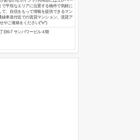
ニがあるのもポイント♪共用部にはエレベー
まで平坦なエリアに位置する物件で気軽に
して、自信をもって情報を提供できるマン
通線車道付近での賃貸マンション、賃貸ア
ご連絡をください(^o^)
目6-7 サンパワービル４階