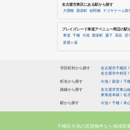
名古屋市東区にある駅から探す
大曽根
新栄町
砂田橋
ナゴヤドーム前
プレイズシード車道アベニュー周辺の駅
車道
千種
今池
新栄町
森下
高岳
尼
茶屋ヶ坂
市区町村から探す
名古屋市千種区
/
名古屋市中村区
/
町名から探す
今池
/
新栄
/
千
路線から探す
名古屋市営東山
東海道本線
/
名
駅から探す
今池
/
千種
/
本
千種区今池の賃貸物件なら地域密