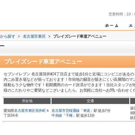
営業時間：
10：
域から探す
>
名古屋市東区
>
プレイズシード車道アベニュー
ー
プレイズシード車道アベニュー
セブンイレブン 名古屋筒井町4丁目店まで徒歩1分と近場にコンビニがある
内ごみ置き場などが揃っております！市街地の騒音が届きにくい高層階のマ
移動もラクな物件です！初期費用のカード決済ができます！当社スタッフが
様のこだわりやご要望などございましたら、お気軽に当社へお問い合わせください
所在地
交通
築
愛知県
名古屋市東区
筒井町
４
名古屋市営桜通線
「
車道
」駅 徒歩7分
9
丁目34-8
中央線
「
千種
」駅 徒歩12分
鉄