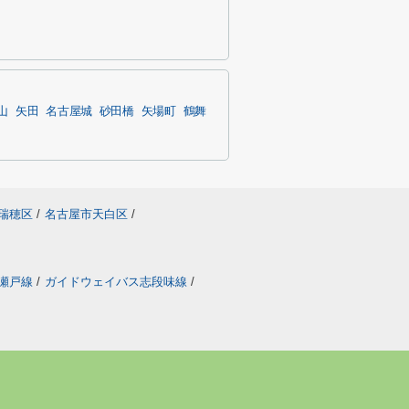
山
矢田
名古屋城
砂田橋
矢場町
鶴舞
瑞穂区
/
名古屋市天白区
/
瀬戸線
/
ガイドウェイバス志段味線
/