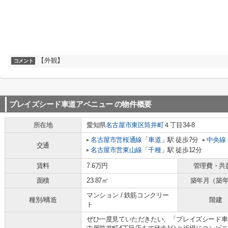
【外観】
コメント
プレイズシード車道アベニュー
の物件概要
所在地
愛知県
名古屋市東区
筒井町
４丁目34-8
名古屋市営桜通線
「
車道
」駅 徒歩7分
中央線
交通
名古屋市営東山線
「
千種
」駅 徒歩12分
賃料
7.6万円
管理費・共
面積
23.87㎡
築年月（築
マンション / 鉄筋コンクリー
種別/構造
階建
ト
ぜひ一度見ていただきたい、「プレイズシード車