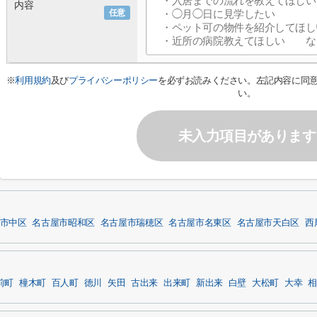
内容
任意
※
利用規約
及び
プライバシーポリシー
を必ずお読みください。左記内容に同
い。
未入力項目があります
市中区
名古屋市昭和区
名古屋市瑞穂区
名古屋市名東区
名古屋市天白区
西
前町
橦木町
百人町
徳川
矢田
古出来
出来町
新出来
白壁
大松町
大幸
相