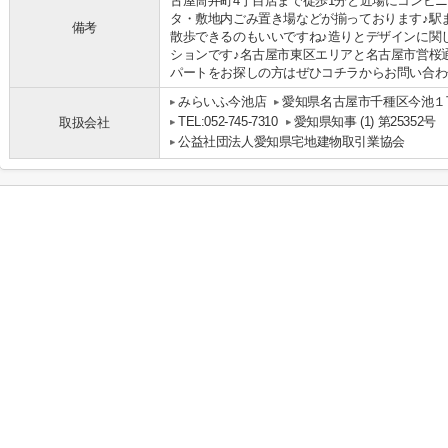
古屋筒井町4丁目店まで徒歩1分と近場にコンビ
タ・敷地内ごみ置き場などが揃っております♪駅
備考
散歩できるのもいいですね♪造りとデザインに関
ションです♪名古屋市東区エリアと名古屋市営桜
パートをお探しの方はぜひコチラからお問い合わせや
みらいふ今池店
愛知県名古屋市千種区今池１丁
TEL:052-745-7310
愛知県知事 (1) 第25352号
取扱会社
公益社団法人愛知県宅地建物取引業協会