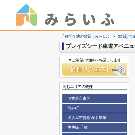
千種区今池の賃貸｜みらいふ
>
(賃貸)地
プレイズシード車道アベニュ
▼ご希望の物件をお探しします
同じエリアの物件
名古屋市東区
筒井町
名古屋市営桜通線 車道
中央線 千種