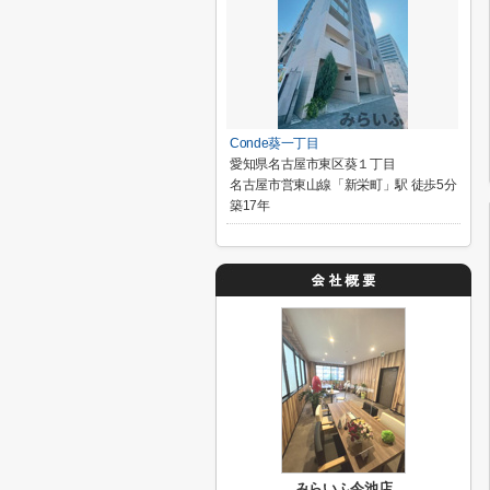
Conde葵一丁目
愛知県名古屋市東区葵１丁目
名古屋市営東山線「新栄町」駅 徒歩5分
築17年
みらいふ今池店