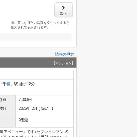
次へ
※ご覧になりたい写真をクリックすると
拡大されて表示されます。
情報の見方
【マンション】
「
千種
」駅 徒歩12分
益費
7,000円
年数）
2025年 2月 ( 築1年 )
9階建
道アベニュー」です♪セブンイレブン 名