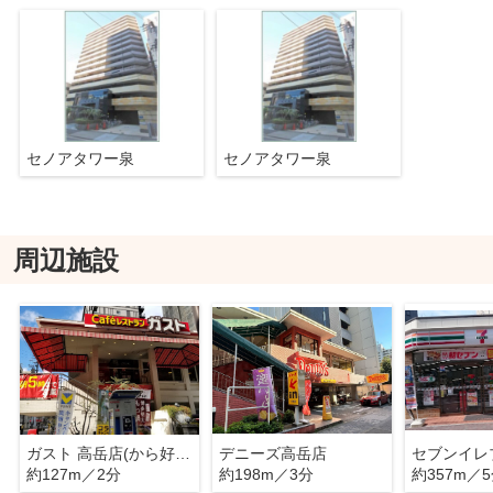
セノアタワー泉
セノアタワー泉
周辺施設
ガスト 高岳店(から好し取扱店)
デニーズ高岳店
約127m／2分
約198m／3分
約357m／