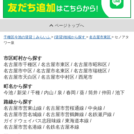
ページトップへ
千種区今池の賃貸｜みらいふ
>
(賃貸)地域から探す
>
名古屋市東区
>
セノアタ
ワー泉
市区町村から探す
名古屋市千種区
/
名古屋市東区
/
名古屋市昭和区
/
名古屋市中区
/
名古屋市名東区
/
名古屋市瑞穂区
/
名古屋市天白区
/
名古屋市中村区
/
西尾市
町名から探す
今池
/
新栄
/
千種
/
内山
/
泉
/
春岡
/
葵
/
筒井
/
仲田
/
池下
路線から探す
名古屋市営東山線
/
名古屋市営桜通線
/
中央線
/
名古屋市営名城線
/
名古屋市営鶴舞線
/
名鉄瀬戸線
/
ガイドウェイバス志段味線
/
東海道本線
/
名古屋市営名港線
/
名鉄名古屋本線