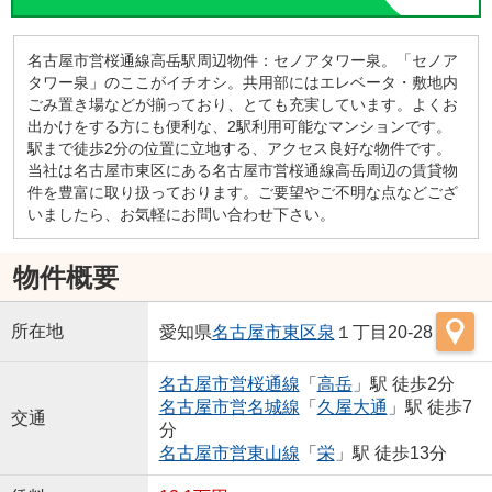
名古屋市営桜通線高岳駅周辺物件：セノアタワー泉。「セノア
タワー泉」のここがイチオシ。共用部にはエレベータ・敷地内
ごみ置き場などが揃っており、とても充実しています。よくお
出かけをする方にも便利な、2駅利用可能なマンションです。
駅まで徒歩2分の位置に立地する、アクセス良好な物件です。
当社は名古屋市東区にある名古屋市営桜通線高岳周辺の賃貸物
件を豊富に取り扱っております。ご要望やご不明な点などござ
いましたら、お気軽にお問い合わせ下さい。
物件概要
所在地
愛知県
名古屋市東区
泉
１丁目20-28
名古屋市営桜通線
「
高岳
」駅 徒歩2分
名古屋市営名城線
「
久屋大通
」駅 徒歩7
交通
分
名古屋市営東山線
「
栄
」駅 徒歩13分