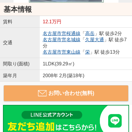
基本情報
賃料
12.1万円
名古屋市営桜通線
「
高岳
」駅 徒歩2分
名古屋市営名城線
「
久屋大通
」駅 徒歩7
交通
分
名古屋市営東山線
「
栄
」駅 徒歩13分
間取り(面積)
1LDK(39.29㎡)
築年月
2008年 2月(築18年)
お問い合わせ(無料)