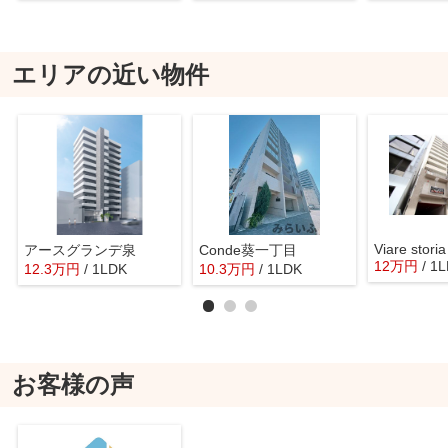
エリアの近い物件
Viare storia
アースグランデ泉
Conde葵一丁目
12
万
円
/ 1
12.3
万
円
/ 1LDK
10.3
万
円
/ 1LDK
お客様の声