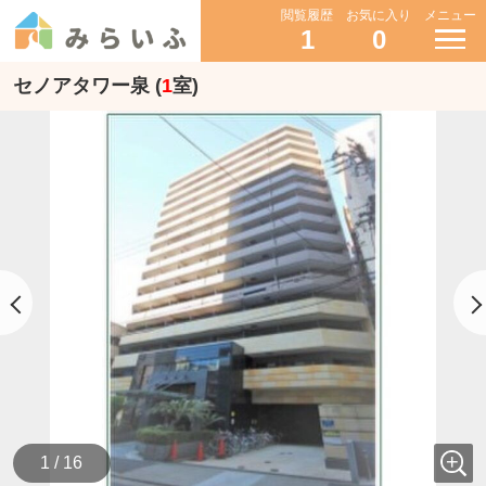
閲覧履歴
お気に入り
メニュー
1
0
セノアタワー泉 (
1
室)
1 / 16