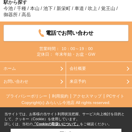
駅から探す
今池
/
千種
/
本山
/
池下
/
新栄町
/
車道
/
吹上
/
覚王山
/
御器所
/
高岳
電話でお問い合わせ
営業時間：
10：00～19：00
定休日：
年末年始・お盆・GW
ホーム
会社概要
お問い合わせ
来店予約
プライバシーポリシー
利用規約
アクセスマップ
PCサイト
Copyright(c) みらいふ今池店 All rights reserved.
当サイトでは、お客様の当サイト利用状況把握、サービス向上検討を目的と
して、クッキー（Cookie）を使用しています。
詳しくは、当社の
「Cookieの取扱いについて」
をご確認ください。