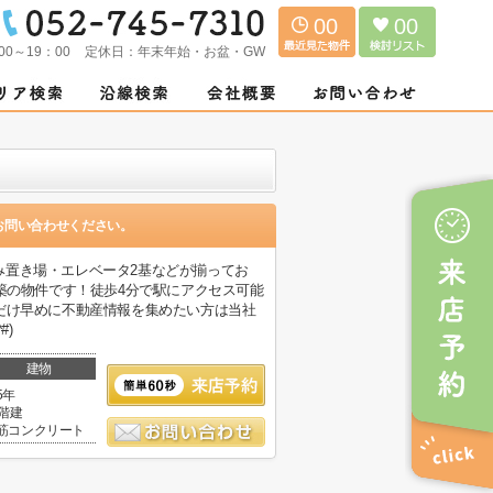
00
00
00～19：00
定休日：
年末年始・お盆・GW
お問い合わせください。
み置き場・エレベータ2基などが揃ってお
築の物件です！徒歩4分で駅にアクセス可能
だけ早めに不動産情報を集めたい方は当社
)
建物
5年
0階建
筋コンクリート