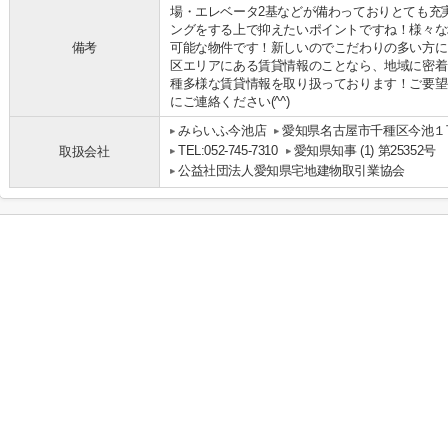
場・エレベータ2基などが備わっておりとても充
ングをする上で抑えたいポイントですね！様々な
備考
可能な物件です！新しいのでこだわりの多い方に
区エリアにある賃貸情報のことなら、地域に密着
種多様な賃貸情報を取り扱っております！ご要望
にご連絡ください(^^)
みらいふ今池店
愛知県名古屋市千種区今池１丁
TEL:052-745-7310
愛知県知事 (1) 第25352号
取扱会社
公益社団法人愛知県宅地建物取引業協会