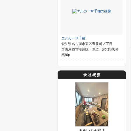
エルカーサ千種
愛知県名古屋市東区豊前町３丁目
名古屋市営桜通線「車道」駅 徒歩6分
築8年
みらいふ今池店