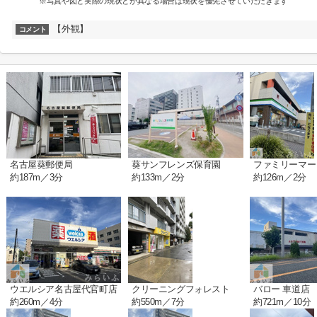
※写真や図と実際の現状とが異なる場合は現状を優先させていただきます
【外観】
コメント
名古屋葵郵便局
葵サンフレンズ保育園
ファミリーマー
約187m／3分
約133m／2分
約126m／2分
ウエルシア名古屋代官町店
クリーニングフォレスト
バロー 車道店
約260m／4分
約550m／7分
約721m／10分