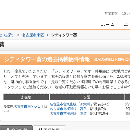
営業時間：
10：
域から探す
>
名古屋市東区
>
シティタワー葵
葵
シティタワー葵
の過去掲載物件情報
現況の確認はお気軽に
ぜひ一度見ていただきたい、「シティタワー葵」です！共用部には敷地内ご
り、とても充実しています！充実の設備と綺麗な室内を兼ね備えた、2020年
な、魅力的な駅近物件です！是非ご覧ください20階建ての高層建築！できる
スタッフまでご連絡ください！地域の不動産情報をいち早くお届けします(#^^#
所在地
交通
名古屋市営東山線
「
新栄町
」駅 徒歩4分
築
愛知県
名古屋市東区
葵
１丁目
名古屋市営桜通線
「
高岳
」駅 徒歩7分
2
2-20
名古屋市営桜通線
「
車道
」駅 徒歩10分
鉄