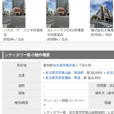
パスタ・デ・ココ 中区新栄
カレーハウスCoCo壱番屋
株式会社大塚屋
店
中区新栄店
約762m／10分
約819m／11分
約838m／11分
シティタワー葵
の物件概要
所在地
愛知県
名古屋市東区
葵
１丁目2-20
名古屋市営東山線
「
新栄町
」駅 徒歩4分
名古
交通
名古屋市営桜通線
「
車道
」駅 徒歩10分
賃料
-
管理費・共
面積
-
築年月（築
マンション / 鉄筋コンクリー
種別/構造
階建
ト
シティタワー葵：名古屋市営東山線新栄町にも近