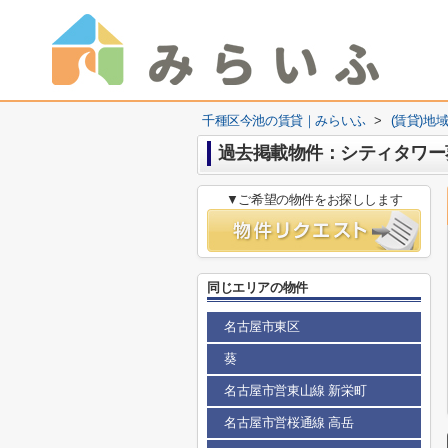
千種区今池の賃貸｜みらいふ
>
(賃貸)地
過去掲載物件：シティタワー
▼ご希望の物件をお探しします
同じエリアの物件
名古屋市東区
葵
名古屋市営東山線 新栄町
名古屋市営桜通線 高岳