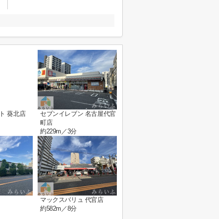
ト 葵北店
セブンイレブン 名古屋代官
町店
約229m／3分
マックスバリュ 代官店
約582m／8分