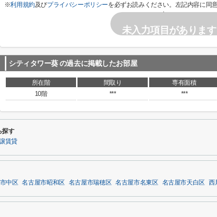
※
利用規約
及び
プライバシーポリシー
を必ずお読みください。左記内容に同
い。
未入力項目があります
シティタワー葵
の過去に掲載したお部屋
所在階
間取り
専有面積
10階
***
***
ら探す
譲賃貸
市中区
名古屋市昭和区
名古屋市瑞穂区
名古屋市名東区
名古屋市天白区
西