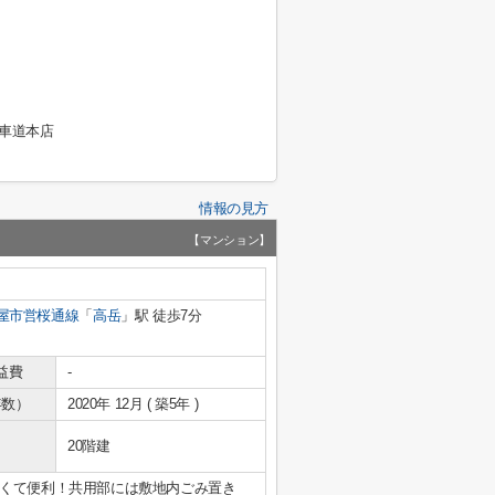
車道本店
情報の見方
【マンション】
屋市営桜通線
「
高岳
」駅 徒歩7分
益費
-
年数）
2020年 12月 ( 築5年 )
20階建
くて便利！共用部には敷地内ごみ置き