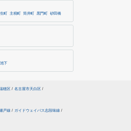
生町
主税町
筒井町
黒門町
砂田橋
池下
瑞穂区
/
名古屋市天白区
/
瀬戸線
/
ガイドウェイバス志段味線
/