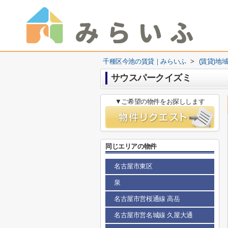
千種区今池の賃貸｜みらいふ
>
(賃貸)地
サウスパークイズミ
▼ご希望の物件をお探しします
同じエリアの物件
名古屋市東区
泉
名古屋市営桜通線 高岳
名古屋市営名城線 久屋大通