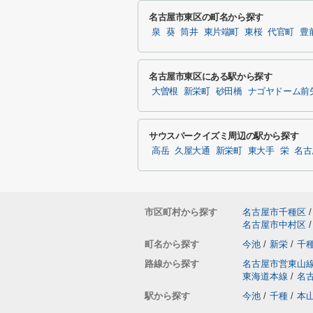
名古屋市東区の町名から探す
泉
葵
筒井
東片端町
東桜
代官町
豊
名古屋市東区にある駅から探す
大曽根
新栄町
砂田橋
ナゴヤドーム前
サウスパークイズミ周辺の駅から探す
高岳
久屋大通
新栄町
東大手
栄
名古
市区町村から探す
名古屋市千種区
/
名古屋市中村区
/
町名から探す
今池
/
新栄
/
千
路線から探す
名古屋市営東山
東海道本線
/
名
駅から探す
今池
/
千種
/
本