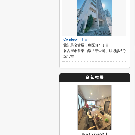
Conde葵一丁目
愛知県名古屋市東区葵１丁目
名古屋市営東山線「新栄町」駅 徒歩5分
築17年
みらいふ今池店