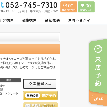
00
00
00～19：00
定休日：
年末年始・お盆・GW
イチオシ♪ニーズが高まっており求められ
で抑えたいポイントですね♪賃貸物件のこ
を取り扱っているので、きっとご希望の物
建物
空室情報へ
26年
階建
筋コンクリート