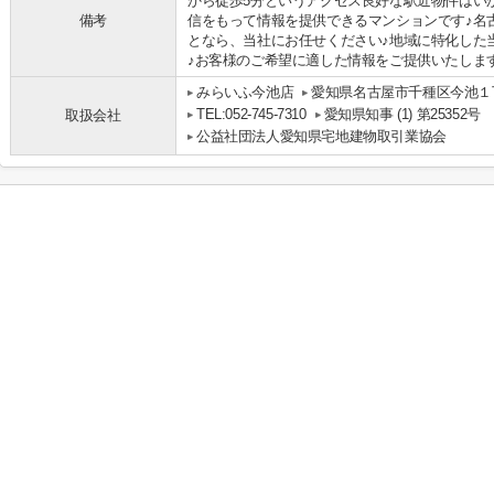
から徒歩5分というアクセス良好な駅近物件はい
備考
信をもって情報を提供できるマンションです♪名
となら、当社にお任せください♪地域に特化した
♪お客様のご希望に適した情報をご提供いたします(
みらいふ今池店
愛知県名古屋市千種区今池１丁
TEL:052-745-7310
愛知県知事 (1) 第25352号
取扱会社
公益社団法人愛知県宅地建物取引業協会