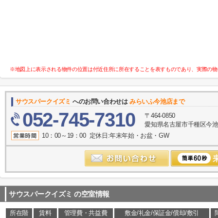
※地図上に表示される物件の位置は付近住所に所在することを表すものであり、実際の物
サウスパークイズミ
へのお問い合わせは
みらいふ今池店まで
052-745-7310
〒464-0850
愛知県名古屋市千種区今池１
10：00～19：00 定休日:年末年始・お盆・GW
サウスパークイズミ
の空室情報
所在階
賃料
管理費・共益費
敷金/礼金/保証金/償却/敷引