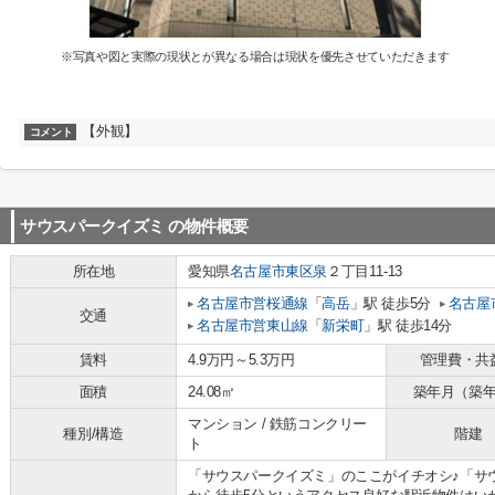
※写真や図と実際の現状とが異なる場合は現状を優先させていただきます
【外観】
コメント
サウスパークイズミ
の物件概要
所在地
愛知県
名古屋市東区
泉
２丁目11-13
名古屋市営桜通線
「
高岳
」駅 徒歩5分
名古屋
交通
名古屋市営東山線
「
新栄町
」駅 徒歩14分
賃料
4.9万円～5.3万円
管理費・共
面積
24.08㎡
築年月（築
マンション / 鉄筋コンクリー
種別/構造
階建
ト
「サウスパークイズミ」のここがイチオシ♪「サ