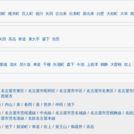
前町
橦木町
百人町
徳川
矢田
古出来
出来町
新出来
白壁
大松町
大幸
相
矢田
高岳
車道
東大手
森下
矢田
屋城
清水
尼ケ坂
車道
千種
矢場町
森下
今池
上前津
鶴舞
大曽根
吹上
名古屋市東区
/
名古屋市昭和区
/
名古屋市中区
/
名古屋市名東区
/
名古屋市
西尾市
種
/
内山
/
泉
/
春岡
/
葵
/
筒井
/
仲田
/
池下
線
/
名古屋市営桜通線
/
中央線
/
名古屋市営名城線
/
名古屋市営鶴舞線
/
名鉄
古屋市営名港線
/
名鉄名古屋本線
山
/
池下
/
新栄町
/
車道
/
吹上
/
覚王山
/
御器所
/
高岳