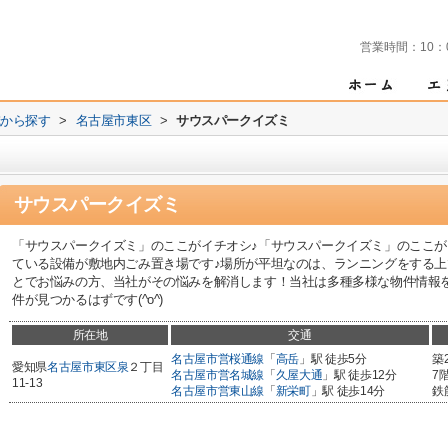
営業時間：
10：
域から探す
>
名古屋市東区
>
サウスパークイズミ
サウスパークイズミ
「サウスパークイズミ」のここがイチオシ♪「サウスパークイズミ」のここが
ている設備が敷地内ごみ置き場です♪場所が平坦なのは、ランニングをする上
とでお悩みの方、当社がその悩みを解消します！当社は多種多様な物件情報
件が見つかるはずです(^o^)
所在地
交通
名古屋市営桜通線
「
高岳
」駅 徒歩5分
築
愛知県
名古屋市東区
泉
２丁目
名古屋市営名城線
「
久屋大通
」駅 徒歩12分
7
11-13
名古屋市営東山線
「
新栄町
」駅 徒歩14分
鉄