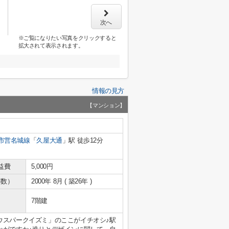
次へ
※ご覧になりたい写真をクリックすると
拡大されて表示されます。
情報の見方
【マンション】
市営名城線
「
久屋大通
」駅 徒歩12分
益費
5,000円
年数）
2000年 8月 ( 築26年 )
7階建
ウスパークイズミ」のここがイチオシ♪駅