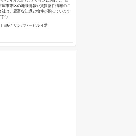
かがですか♪造りとデザインに関して、自
古屋市東区の地域情報や賃貸物件情報のこ
当社は、豊富な知識と物件が揃っています
^^)
目6-7 サンパワービル４階