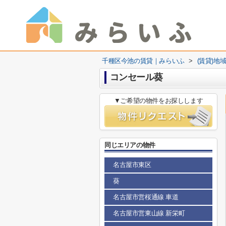
千種区今池の賃貸｜みらいふ
>
(賃貸)地
コンセール葵
▼ご希望の物件をお探しします
同じエリアの物件
名古屋市東区
葵
名古屋市営桜通線 車道
名古屋市営東山線 新栄町