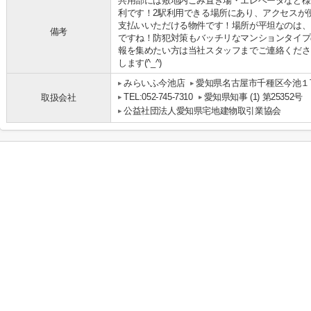
共用部には敷地内ごみ置き場・エレベータなど様
利です！2駅利用できる場所にあり、アクセスが
支払いいただける物件です！場所が平坦なのは、
備考
ですね！防犯対策もバッチリなマンションタイプ
報を集めたい方は当社スタッフまでご連絡くださ
します(^_^)
みらいふ今池店
愛知県名古屋市千種区今池１丁
TEL:052-745-7310
愛知県知事 (1) 第25352号
取扱会社
公益社団法人愛知県宅地建物取引業協会