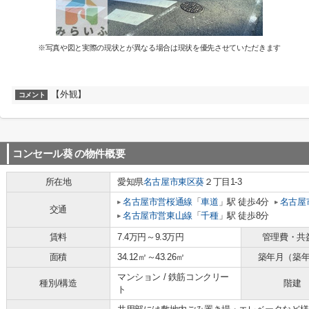
※写真や図と実際の現状とが異なる場合は現状を優先させていただきます
【外観】
コメント
コンセール葵
の物件概要
所在地
愛知県
名古屋市東区
葵
２丁目1-3
名古屋市営桜通線
「
車道
」駅 徒歩4分
名古屋
交通
名古屋市営東山線
「
千種
」駅 徒歩8分
賃料
7.4万円～9.3万円
管理費・共
面積
34.12㎡～43.26㎡
築年月（築
マンション / 鉄筋コンクリー
種別/構造
階建
ト