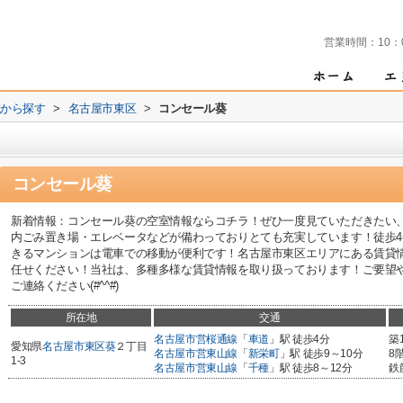
営業時間：
10：
域から探す
>
名古屋市東区
>
コンセール葵
コンセール葵
新着情報：コンセール葵の空室情報ならコチラ！ぜひ一度見ていただきたい
内ごみ置き場・エレベータなどが備わっておりとても充実しています！徒歩4
きるマンションは電車での移動が便利です！名古屋市東区エリアにある賃貸
任せください！当社は、多種多様な賃貸情報を取り扱っております！ご要望
ご連絡ください(#^^#)
所在地
交通
名古屋市営桜通線
「
車道
」駅 徒歩4分
築
愛知県
名古屋市東区
葵
２丁目
名古屋市営東山線
「
新栄町
」駅 徒歩9～10分
8
1-3
名古屋市営東山線
「
千種
」駅 徒歩8～12分
鉄