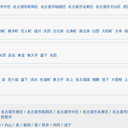
市中区
名古屋市昭和区
名古屋市瑞穂区
名古屋市名東区
名古屋市天白区
西
前町
橦木町
百人町
徳川
矢田
古出来
出来町
新出来
白壁
大松町
大幸
相
矢田
高岳
車道
東大手
森下
矢田
栄
尼ケ坂
森下
清水
矢場町
東大手
吹上
名古屋城
鶴舞
池下
大曽根
上
名古屋市東区
/
名古屋市昭和区
/
名古屋市中区
/
名古屋市名東区
/
名古屋市
西尾市
種
/
内山
/
泉
/
春岡
/
葵
/
筒井
/
仲田
/
池下