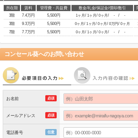
所在階
賃料
管理費・共益費
敷金/礼金/保証金/償却/敷引
3階
7.4万円
5,500円
/
/
/
/
1ヶ月
1ヶ月
0ヶ月
-
-
3階
9.3万円
5,500円
/
/
/
/
0ヶ月
1ヶ月
0ヶ月
0万円
0ヶ月
7階
7.7万円
5,500円
/
/
/
/
0ヶ月
1ヶ月
0ヶ月
-
-
コンセール葵
へのお問い合わせ
お名前
必須
メールアドレス
必須
電話番号
任意