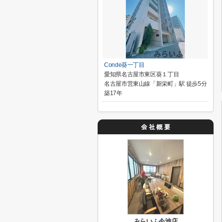
Conde葵一丁目
愛知県名古屋市東区葵１丁目
名古屋市営東山線「新栄町」駅 徒歩5分
築17年
みらいふ今池店