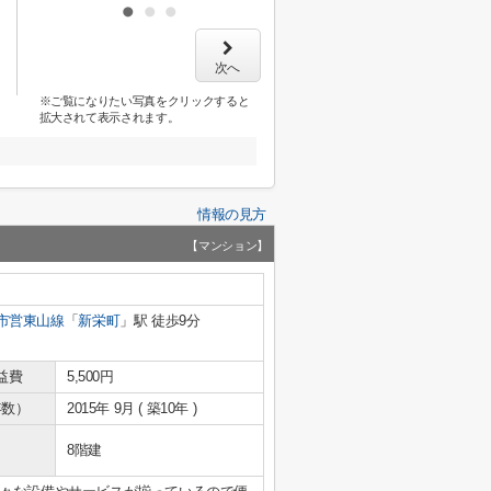
次へ
※ご覧になりたい写真をクリックすると
拡大されて表示されます。
情報の見方
【マンション】
市営東山線
「
新栄町
」駅 徒歩9分
益費
5,500円
年数）
2015年 9月 ( 築10年 )
8階建