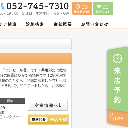
00
00
00～19：00
定休日：
年末年始・お盆・GW
、「コンセール葵」です！共用部には敷地
分の位置に駅がある物件です！2駅利用で
情報のことなら、地域に密着した当社へお
や不明な点などございましたら、お気軽に
建物
空室情報へ
10年
階建
筋コンクリート