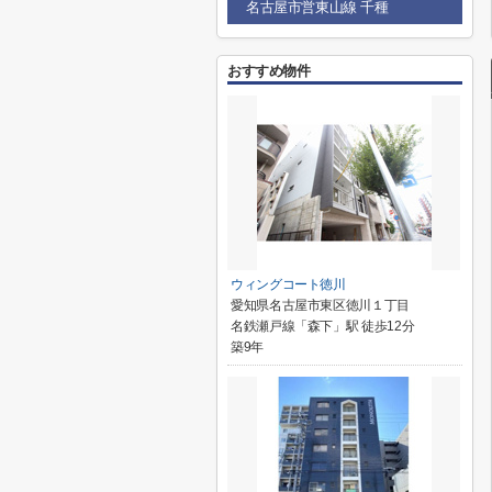
名古屋市営東山線 千種
おすすめ物件
ウィングコート徳川
愛知県名古屋市東区徳川１丁目
名鉄瀬戸線「森下」駅 徒歩12分
築9年