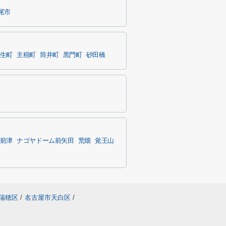
尾市
生町
主税町
筒井町
黒門町
砂田橋
前津
ナゴヤドーム前矢田
荒畑
覚王山
瑞穂区
/
名古屋市天白区
/