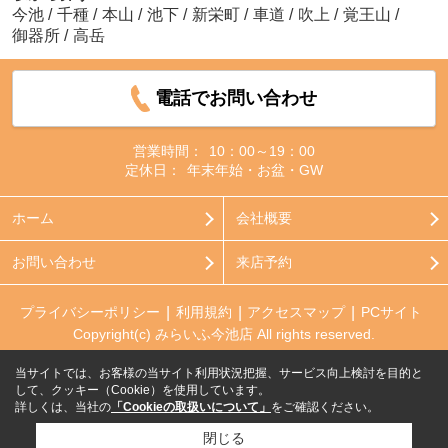
今池
/
千種
/
本山
/
池下
/
新栄町
/
車道
/
吹上
/
覚王山
/
御器所
/
高岳
電話でお問い合わせ
営業時間：
10：00～19：00
定休日：
年末年始・お盆・GW
ホーム
会社概要
お問い合わせ
来店予約
プライバシーポリシー
利用規約
アクセスマップ
PCサイト
Copyright(c) みらいふ今池店 All rights reserved.
当サイトでは、お客様の当サイト利用状況把握、サービス向上検討を目的と
して、クッキー（Cookie）を使用しています。
詳しくは、当社の
「Cookieの取扱いについて」
をご確認ください。
閉じる