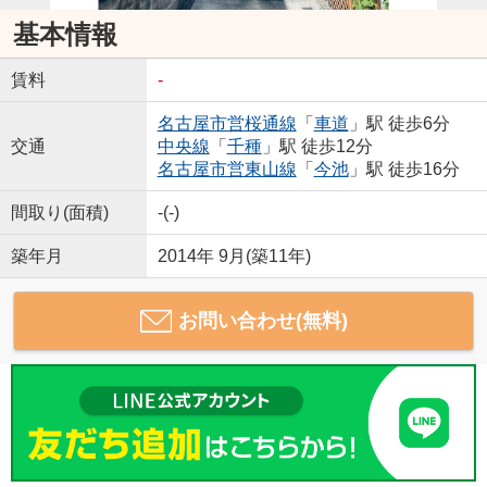
基本情報
賃料
-
名古屋市営桜通線
「
車道
」駅 徒歩6分
交通
中央線
「
千種
」駅 徒歩12分
名古屋市営東山線
「
今池
」駅 徒歩16分
間取り(面積)
-(-)
築年月
2014年 9月(築11年)
お問い合わせ(無料)