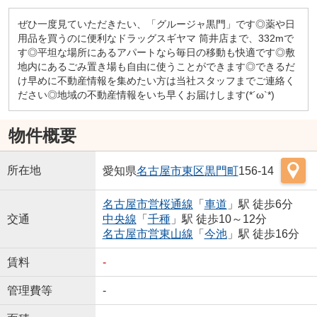
ぜひ一度見ていただきたい、「グルージャ黒門」です◎薬や日
用品を買うのに便利なドラッグスギヤマ 筒井店まで、332mで
す◎平坦な場所にあるアパートなら毎日の移動も快適です◎敷
地内にあるごみ置き場も自由に使うことができます◎できるだ
け早めに不動産情報を集めたい方は当社スタッフまでご連絡く
ださい◎地域の不動産情報をいち早くお届けします(*´ω`*)
物件概要
所在地
愛知県
名古屋市東区
黒門町
156-14
名古屋市営桜通線
「
車道
」駅 徒歩6分
交通
中央線
「
千種
」駅 徒歩10～12分
名古屋市営東山線
「
今池
」駅 徒歩16分
賃料
-
管理費等
-