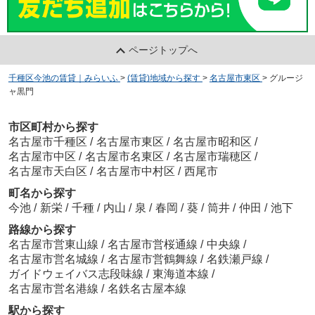
ページトップへ
千種区今池の賃貸｜みらいふ
>
(賃貸)地域から探す
>
名古屋市東区
>
グルージ
ャ黒門
市区町村から探す
名古屋市千種区
/
名古屋市東区
/
名古屋市昭和区
/
名古屋市中区
/
名古屋市名東区
/
名古屋市瑞穂区
/
名古屋市天白区
/
名古屋市中村区
/
西尾市
町名から探す
今池
/
新栄
/
千種
/
内山
/
泉
/
春岡
/
葵
/
筒井
/
仲田
/
池下
路線から探す
名古屋市営東山線
/
名古屋市営桜通線
/
中央線
/
名古屋市営名城線
/
名古屋市営鶴舞線
/
名鉄瀬戸線
/
ガイドウェイバス志段味線
/
東海道本線
/
名古屋市営名港線
/
名鉄名古屋本線
駅から探す