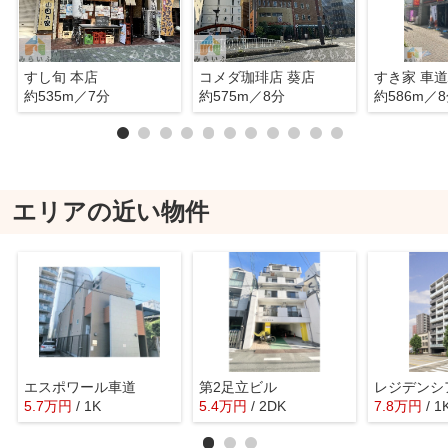
すし旬 本店
コメダ珈琲店 葵店
すき家 車
約535m／7分
約575m／8分
約586m／
エリアの近い物件
エスポワール車道
第2足立ビル
レジデンシ
5.7
万
円
/ 1K
5.4
万
円
/ 2DK
7.8
万
円
/ 1