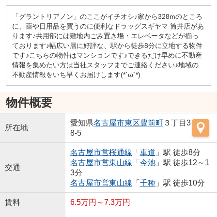
「グラントリアノン」のここがイチオシ♪家から328mのところ
に、薬や日用品を買うのに便利なドラッグスギヤマ 筒井店があ
ります♪共用部には敷地内ごみ置き場・エレベータなどが揃っ
ております♪幅広い層に好評な、駅から徒歩8分に立地する物件
です♪こちらの物件はマンションです♪できるだけ早めに不動産
情報を集めたい方は当社スタッフまでご連絡ください♪地域の
不動産情報をいち早くお届けします(*´ω`*)
物件概要
愛知県
名古屋市東区
豊前町
３丁目3
所在地
8-5
名古屋市営桜通線
「
車道
」駅 徒歩8分
名古屋市営東山線
「
今池
」駅 徒歩12～1
交通
3分
名古屋市営東山線
「
千種
」駅 徒歩10分
賃料
6.5万円～7.3万円