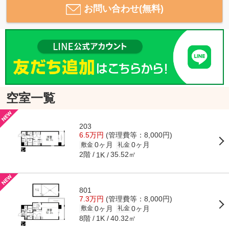
お問い合わせ(無料)
空室一覧
203
6.5万円
(管理費等：8,000円)
0ヶ月
0ヶ月
敷金
礼金
2階
35.52㎡
1K
801
7.3万円
(管理費等：8,000円)
0ヶ月
0ヶ月
敷金
礼金
8階
40.32㎡
1K