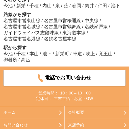
今池
/
新栄
/
千種
/
内山
/
泉
/
葵
/
春岡
/
筒井
/
仲田
/
池下
路線から探す
名古屋市営東山線
/
名古屋市営桜通線
/
中央線
/
名古屋市営名城線
/
名古屋市営鶴舞線
/
名鉄瀬戸線
/
ガイドウェイバス志段味線
/
東海道本線
/
名古屋市営名港線
/
名鉄名古屋本線
駅から探す
今池
/
千種
/
本山
/
池下
/
新栄町
/
車道
/
吹上
/
覚王山
/
御器所
/
高岳
電話でお問い合わせ
営業時間：
10：00～19：00
定休日：
年末年始・お盆・GW
ホーム
会社概要
お問い合わせ
来店予約