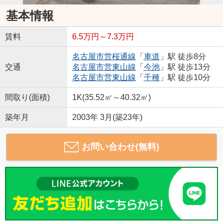
基本情報
賃料
6.5万円～7.3万円
名古屋市営桜通線
「
車道
」駅 徒歩8分
交通
名古屋市営東山線
「
今池
」駅 徒歩13分
名古屋市営東山線
「
千種
」駅 徒歩10分
間取り(面積)
1K(35.52㎡～40.32㎡)
築年月
2003年 3月(築23年)
お問い合わせ(無料)