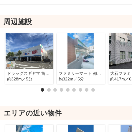
周辺施設
ドラッグスギヤマ 筒井店
ファミリーマート 都通二丁目店
約328m／5分
約322m／5分
約417m／
エリアの近い物件