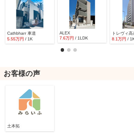
ALEX
Cathbharr 車道
トレヴィ高
7.6
万
円
/ 1LDK
5.55
万
円
/ 1K
8.1
万
円
/ 1
お客様の声
土本拓