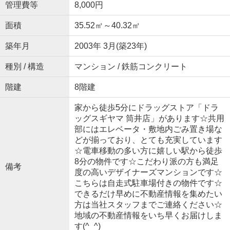
管理費等
8,000円
面積
35.52㎡～40.32㎡
築年月
2003年 3月(築23年)
種別 / 構造
マンション / 鉄筋コンクリート
階建
8階建
家から徒歩5分にドラッグストア「ドラ
ッグスギヤマ 筒井店」があります☆共用
部にはエレベータ・敷地内ごみ置き場な
どが揃っており、とても充実しています
☆電車移動の多い方に嬉しい駅から徒歩
8分の物件です☆こだわり派の方も満足
備考
度の高いデザイナーズマンションです☆
こちらは自走式駐車場付きの物件です☆
できるだけ早めに不動産情報を集めたい
方は当社スタッフまでご連絡ください☆
地域の不動産情報をいち早くお届けしま
す(^_^)