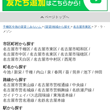
ページトップへ
千種区今池の賃貸｜みらいふ
>
(賃貸)地域から探す
>
名古屋市東区
>
ア・ラ・
メゾン
市区町村から探す
名古屋市千種区
/
名古屋市東区
/
名古屋市昭和区
/
名古屋市中区
/
名古屋市名東区
/
名古屋市瑞穂区
/
名古屋市天白区
/
名古屋市中村区
/
西尾市
町名から探す
今池
/
新栄
/
千種
/
内山
/
泉
/
春岡
/
葵
/
筒井
/
池下
/
仲田
路線から探す
名古屋市営東山線
/
名古屋市営桜通線
/
中央線
/
名古屋市営名城線
/
名古屋市営鶴舞線
/
名鉄瀬戸線
/
ガイドウェイバス志段味線
/
東海道本線
/
名古屋市営名港線
/
名鉄名古屋本線
駅から探す