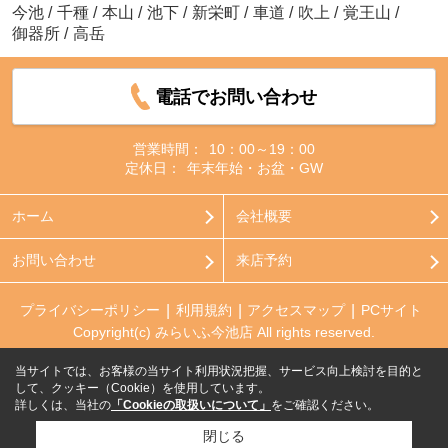
今池
/
千種
/
本山
/
池下
/
新栄町
/
車道
/
吹上
/
覚王山
/
御器所
/
高岳
電話でお問い合わせ
営業時間：
10：00～19：00
定休日：
年末年始・お盆・GW
ホーム
会社概要
お問い合わせ
来店予約
プライバシーポリシー
利用規約
アクセスマップ
PCサイト
Copyright(c) みらいふ今池店 All rights reserved.
当サイトでは、お客様の当サイト利用状況把握、サービス向上検討を目的と
して、クッキー（Cookie）を使用しています。
詳しくは、当社の
「Cookieの取扱いについて」
をご確認ください。
閉じる