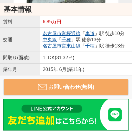
基本情報
賃料
6.85万円
名古屋市営桜通線
「
車道
」駅 徒歩10分
交通
中央線
「
千種
」駅 徒歩13分
名古屋市営東山線
「
千種
」駅 徒歩13分
間取り(面積)
1LDK(31.32㎡)
築年月
2015年 6月(築11年)
お問い合わせ(無料)