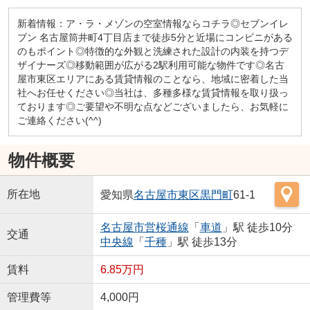
新着情報：ア・ラ・メゾンの空室情報ならコチラ◎セブンイレ
ブン 名古屋筒井町4丁目店まで徒歩5分と近場にコンビニがある
のもポイント◎特徴的な外観と洗練された設計の内装を持つデ
ザイナーズ◎移動範囲が広がる2駅利用可能な物件です◎名古
屋市東区エリアにある賃貸情報のことなら、地域に密着した当
社へお任せください◎当社は、多種多様な賃貸情報を取り扱っ
ております◎ご要望や不明な点などございましたら、お気軽に
ご連絡ください(^^)
物件概要
所在地
愛知県
名古屋市東区
黒門町
61-1
名古屋市営桜通線
「
車道
」駅 徒歩10分
交通
中央線
「
千種
」駅 徒歩13分
賃料
6.85万円
管理費等
4,000円