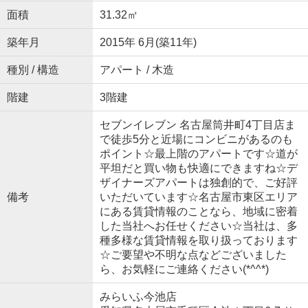
面積
31.32㎡
築年月
2015年 6月(築11年)
種別 / 構造
アパート / 木造
階建
3階建
セブンイレブン 名古屋筒井町4丁目店ま
で徒歩5分と近場にコンビニがあるのも
ポイント☆最上階のアパートです☆道が
平坦だと買い物も快適にできますね☆デ
ザイナーズアパートは独創的で、ご好評
備考
いただいています☆名古屋市東区エリア
にある賃貸情報のことなら、地域に密着
した当社へお任せください☆当社は、多
種多様な賃貸情報を取り扱っております
☆ご要望や不明な点などございました
ら、お気軽にご連絡ください(*^^*)
みらいふ今池店