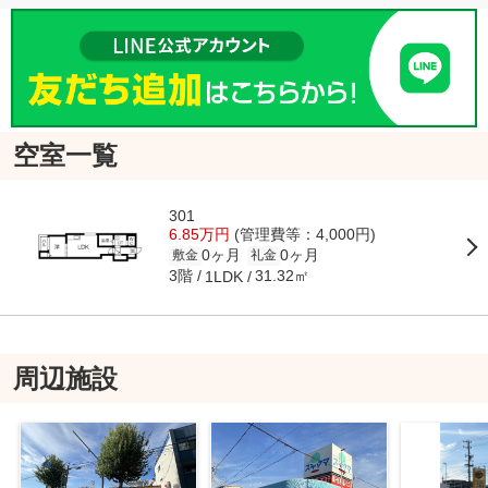
空室一覧
301
6.85万円
(管理費等：4,000円)
0ヶ月
0ヶ月
敷金
礼金
3階
31.32㎡
1LDK
周辺施設