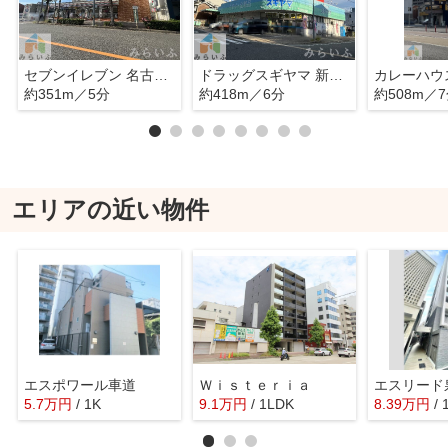
セブンイレブン 名古屋筒井町4丁目店
ドラッグスギヤマ 新出来店
約351m／5分
約418m／6分
約508m／
エリアの近い物件
エスポワール車道
Ｗｉｓｔｅｒｉａ
エスリード
5.7
万
円
/ 1K
9.1
万
円
/ 1LDK
8.39
万
円
/ 