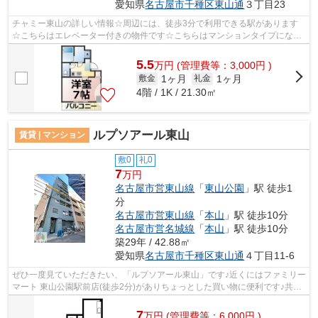
愛知県
名古屋市千種区
東山通
３丁目23
チャミー東山の詳しい情報☆周辺には、徒歩3分で利用できる駅があります
☆こちらはエレベーター付きの物件です☆こちらはマンションタイプになり
ます☆名古屋市千種区エリアにある賃貸情報...
5.5
万
円
(管理費等：3,000円 )
1ヶ月
1ヶ月
敷金
礼金
4階 / 1K / 21.30㎡
ルプソアール東山
賃貸 | マンション
敷0
礼0
7
万円
名古屋市営東山線
「
東山公園
」駅 徒歩1
分
名古屋市営東山線
「
本山
」駅 徒歩10分
名古屋市営名城線
「
本山
」駅 徒歩10分
築29年 / 42.88㎡
愛知県
名古屋市千種区
東山通
４丁目11-6
ぜひ一度見ていただきたい、「ルプソアール東山」です♪近くにはファミリー
マート 東山公園駅前店(徒歩2分)がありちょっとした買い物に便利です♪共用
部にはエレベータ・敷地内ごみ置き...
7
万
円
(管理費等：6,000円 )