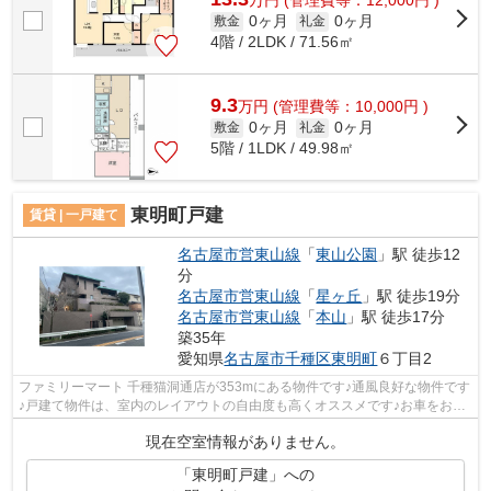
万
円
(管理費等：12,000円 )
0ヶ月
0ヶ月
敷金
礼金
4階 / 2LDK / 71.56㎡
9.3
万
円
(管理費等：10,000円 )
0ヶ月
0ヶ月
敷金
礼金
5階 / 1LDK / 49.98㎡
東明町戸建
賃貸 | 一戸建て
名古屋市営東山線
「
東山公園
」駅 徒歩12
分
名古屋市営東山線
「
星ヶ丘
」駅 徒歩19分
名古屋市営東山線
「
本山
」駅 徒歩17分
築35年
愛知県
名古屋市千種区
東明町
６丁目2
ファミリーマート 千種猫洞通店が353mにある物件です♪通風良好な物件です
♪戸建て物件は、室内のレイアウトの自由度も高くオススメです♪お車をお持
ちの方にオススメの、自走式駐車場を...
現在空室情報がありません。
「東明町戸建」への