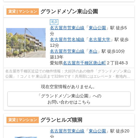
グランドメゾン東山公園
賃貸 | マンション
礼0
名古屋市営東山線
「
東山公園
」駅 徒歩5
分
名古屋市営名城線
「
名古屋大学
」駅 徒歩
12分
名古屋市営東山線
「
本山
」駅 徒歩10分
築13年
愛知県
名古屋市千種区
唐山町
２丁目48-3
名古屋市千種区近辺での物件情報：大好評のあの物件「グランドメゾン東山
公園」！コノミヤ 東山店まで328mです！共用部にはエレベータ・敷地内ご
み置き場などが揃っており、とても充実...
現在空室情報がありません。
「グランドメゾン東山公園」への
お問い合わせはこちら
グランヒルズ猫洞
賃貸 | マンション
名古屋市営東山線
「
東山公園
」駅 徒歩20
分