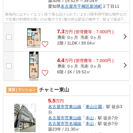
築30年 / 19.52㎡～39.04㎡
愛知県
名古屋市千種区
新池町
２丁目11
敷地内にはキレイなゴミ捨て場も設けられています♪2駅利用可能な物件なの
で交通の利便性が良いのが魅力です♪魅力的な駅近の物件で、駅まで徒歩7分
です♪防犯対策もバッチリなマンション...
7.3
万
円
(管理費等：7,000円 )
0ヶ月
0ヶ月
敷金
礼金
1階 / 1LDK / 39.04㎡
4.4
万
円
(管理費等：7,000円 )
0ヶ月
0ヶ月
敷金
礼金
6階 / 1K / 19.52㎡
チャミー東山
賃貸 | マンション
5.5
万円
名古屋市営東山線
「
東山公園
」駅 徒歩3
分
名古屋市営東山線
「
本山
」駅 徒歩7分
名古屋市営名城線
「
本山
」駅 徒歩7分
築23年 / 21.30㎡