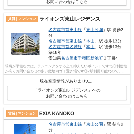
お問い合わせはこちら
ライオンズ東山レジデンス
賃貸 | マンション
名古屋市営東山線
「
東山公園
」駅 徒歩2
分
名古屋市営東山線
「
本山
」駅 徒歩13分
名古屋市営名城線
「
本山
」駅 徒歩13分
築18年
愛知県
名古屋市千種区
新池町
３丁目4
場所が平坦なのは、ランニングをする上で抑えたいポイントですね◎利便性
が高くお問い合わせの多い敷地内ゴミ置き場です◎2駅利用可能なので、用
途や行き先に応じて経路を選択できます◎...
現在空室情報がありません。
「ライオンズ東山レジデンス」への
お問い合わせはこちら
EXIA KANOKO
賃貸 | マンション
名古屋市営東山線
「
東山公園
」駅 徒歩9
分