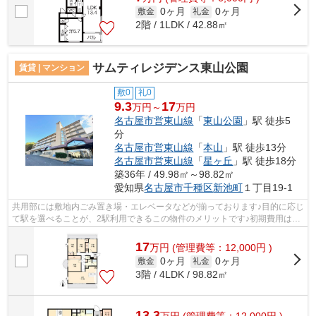
0ヶ月
0ヶ月
敷金
礼金
2階 / 1LDK / 42.88㎡
サムティレジデンス東山公園
賃貸 | マンション
敷0
礼0
9.3
17
万円～
万円
名古屋市営東山線
「
東山公園
」駅 徒歩5
分
名古屋市営東山線
「
本山
」駅 徒歩13分
名古屋市営東山線
「
星ヶ丘
」駅 徒歩18分
築36年 / 49.98㎡～98.82㎡
愛知県
名古屋市千種区
新池町
１丁目19-1
共用部には敷地内ごみ置き場・エレベータなどが揃っております♪目的に応じ
て駅を選べることが、2駅利用できるこの物件のメリットです♪初期費用はカ
ードで決済いただけます♪徒歩5分で駅...
17
万
円
(管理費等：12,000円 )
0ヶ月
0ヶ月
敷金
礼金
3階 / 4LDK / 98.82㎡
13.3