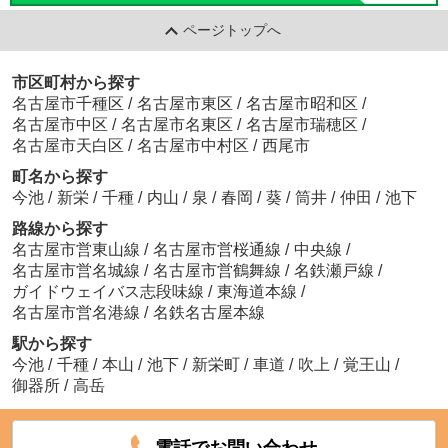
ページトップへ
市区町村から探す
名古屋市千種区
/
名古屋市東区
/
名古屋市昭和区
/
名古屋市中区
/
名古屋市名東区
/
名古屋市瑞穂区
/
名古屋市天白区
/
名古屋市中村区
/
西尾市
町名から探す
今池
/
新栄
/
千種
/
内山
/
泉
/
春岡
/
葵
/
筒井
/
仲田
/
池下
路線から探す
名古屋市営東山線
/
名古屋市営桜通線
/
中央線
/
名古屋市営名城線
/
名古屋市営鶴舞線
/
名鉄瀬戸線
/
ガイドウェイバス志段味線
/
東海道本線
/
名古屋市営名港線
/
名鉄名古屋本線
駅から探す
今池
/
千種
/
本山
/
池下
/
新栄町
/
車道
/
吹上
/
覚王山
/
御器所
/
高岳