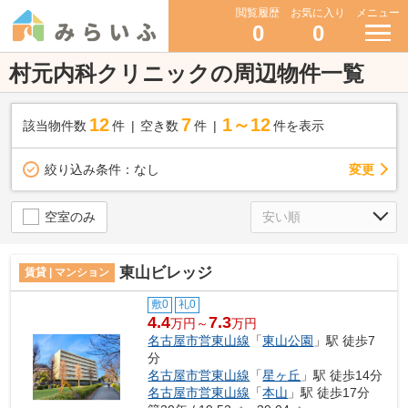
閲覧履歴
お気に入り
メニュー
0
0
村元内科クリニックの周辺物件一覧
12
7
1～12
該当物件数
件
空き数
件
件を表示
変更
絞り込み条件：
なし
空室のみ
東山ビレッジ
賃貸 | マンション
敷0
礼0
4.4
7.3
万円～
万円
名古屋市営東山線
「
東山公園
」駅 徒歩7
分
名古屋市営東山線
「
星ヶ丘
」駅 徒歩14分
名古屋市営東山線
「
本山
」駅 徒歩17分