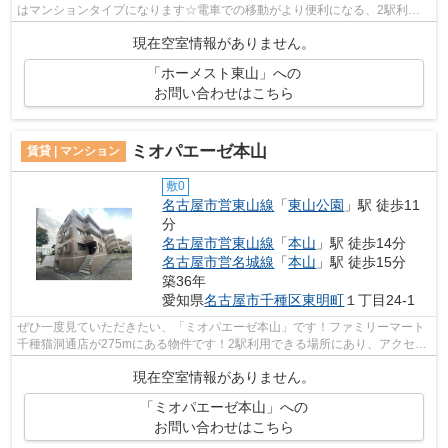
はマンションタイプになります☆電車での移動がより便利になる、2駅利用
可能なマンションです☆駅から徒歩2分とい...
現在空室情報がありません。
「ホーメスト東山」への
お問い合わせはこちら
ミオパエーゼ本山
賃貸 | マンション
敷0
名古屋市営東山線
「
東山公園
」駅 徒歩11
分
名古屋市営東山線
「
本山
」駅 徒歩14分
名古屋市営名城線
「
本山
」駅 徒歩15分
築36年
愛知県
名古屋市千種区
東明町
１丁目24-1
ぜひ一度見ていただきたい、「ミオパエーゼ本山」です！ファミリーマート
千種猫洞通店が275mにある物件です！2駅利用できる場所にあり、アクセス
が便利です！防犯対策もバッチリなマ...
現在空室情報がありません。
「ミオパエーゼ本山」への
お問い合わせはこちら