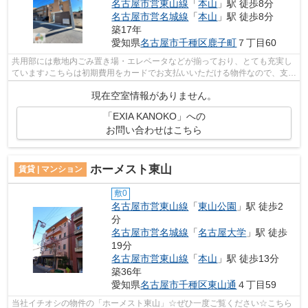
名古屋市営東山線
「
本山
」駅 徒歩8分
名古屋市営名城線
「
本山
」駅 徒歩8分
築17年
愛知県
名古屋市千種区
鹿子町
７丁目60
共用部には敷地内ごみ置き場・エレベータなどが揃っており、とても充実し
ています♪こちらは初期費用をカードでお支払いいただける物件なので、支払
い手続きの手間が省けます♪物件の周...
現在空室情報がありません。
「EXIA KANOKO」への
お問い合わせはこちら
ホーメスト東山
賃貸 | マンション
敷0
名古屋市営東山線
「
東山公園
」駅 徒歩2
分
名古屋市営名城線
「
名古屋大学
」駅 徒歩
19分
名古屋市営東山線
「
本山
」駅 徒歩13分
築36年
愛知県
名古屋市千種区
東山通
４丁目59
当社イチオシの物件の「ホーメスト東山」☆ぜひ一度ご覧ください☆こちら