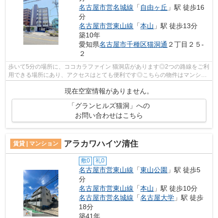
名古屋市営名城線
「
自由ヶ丘
」駅 徒歩16
分
名古屋市営東山線
「
本山
」駅 徒歩13分
築10年
愛知県
名古屋市千種区
猫洞通
２丁目２５-
２
歩いて5分の場所に、ココカラファイン 猫洞店があります◎2つの路線をご利
用できる場所にあり、アクセスはとても便利です◎こちらの物件はマンショ
ンです◎充実の設備と綺麗な室内を兼ね...
現在空室情報がありません。
「グランヒルズ猫洞」への
お問い合わせはこちら
アラカワハイツ清住
賃貸 | マンション
敷0
礼0
名古屋市営東山線
「
東山公園
」駅 徒歩5
分
名古屋市営東山線
「
本山
」駅 徒歩10分
名古屋市営名城線
「
名古屋大学
」駅 徒歩
18分
築41年