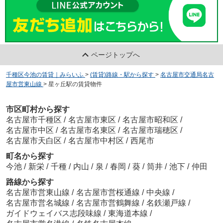
ページトップへ
千種区今池の賃貸｜みらいふ
>
(賃貸)路線・駅から探す
>
名古屋市交通局名古
屋市営東山線
>
星ヶ丘駅の賃貸物件
市区町村から探す
名古屋市千種区
/
名古屋市東区
/
名古屋市昭和区
/
名古屋市中区
/
名古屋市名東区
/
名古屋市瑞穂区
/
名古屋市天白区
/
名古屋市中村区
/
西尾市
町名から探す
今池
/
新栄
/
千種
/
内山
/
泉
/
春岡
/
葵
/
筒井
/
池下
/
仲田
路線から探す
名古屋市営東山線
/
名古屋市営桜通線
/
中央線
/
名古屋市営名城線
/
名古屋市営鶴舞線
/
名鉄瀬戸線
/
ガイドウェイバス志段味線
/
東海道本線
/