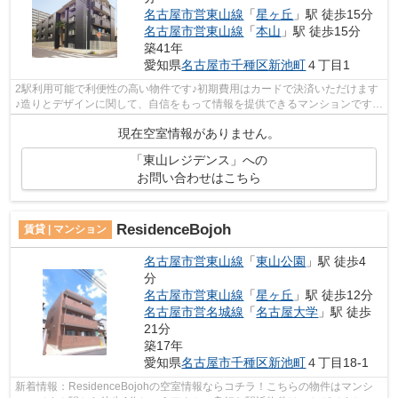
名古屋市営東山線
「
星ヶ丘
」駅 徒歩15分
名古屋市営東山線
「
本山
」駅 徒歩15分
築41年
愛知県
名古屋市千種区
新池町
４丁目1
2駅利用可能で利便性の高い物件です♪初期費用はカードで決済いただけます
♪造りとデザインに関して、自信をもって情報を提供できるマンションです♪
駅まで歩いてアクセスできる、徒歩5分...
現在空室情報がありません。
「東山レジデンス」への
お問い合わせはこちら
ResidenceBojoh
賃貸 | マンション
名古屋市営東山線
「
東山公園
」駅 徒歩4
分
名古屋市営東山線
「
星ヶ丘
」駅 徒歩12分
名古屋市営名城線
「
名古屋大学
」駅 徒歩
21分
築17年
愛知県
名古屋市千種区
新池町
４丁目18-1
新着情報：ResidenceBojohの空室情報ならコチラ！こちらの物件はマンシ