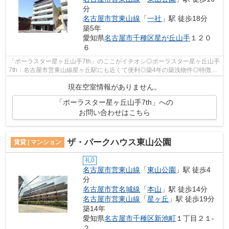
分
名古屋市営東山線
「
一社
」駅 徒歩18分
築5年
愛知県
名古屋市千種区
星が丘山手
１２０
６
「ポーラスター星ヶ丘山手7th」のここがイチオシ◎ポーラスター星ヶ丘山手
7th：名古屋市営東山線星ヶ丘駅にも近くて便利◎築4年の築浅物件◎特徴的
な外観と洗練された設計の内装を持つデ...
現在空室情報がありません。
「ポーラスター星ヶ丘山手7th」への
お問い合わせはこちら
ザ・パークハウス東山公園
賃貸 | マンション
礼0
名古屋市営東山線
「
東山公園
」駅 徒歩4
分
名古屋市営名城線
「
本山
」駅 徒歩14分
名古屋市営東山線
「
星ヶ丘
」駅 徒歩19分
築14年
愛知県
名古屋市千種区
新池町
１丁目２１-
２