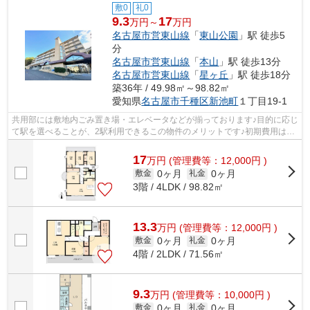
敷0
礼0
9.3
17
万円～
万円
名古屋市営東山線
「
東山公園
」駅 徒歩5
分
名古屋市営東山線
「
本山
」駅 徒歩13分
名古屋市営東山線
「
星ヶ丘
」駅 徒歩18分
築36年 / 49.98㎡～98.82㎡
愛知県
名古屋市千種区
新池町
１丁目19-1
共用部には敷地内ごみ置き場・エレベータなどが揃っております♪目的に応じ
て駅を選べることが、2駅利用できるこの物件のメリットです♪初期費用はカ
ードで決済いただけます♪徒歩5分で駅...
17
万
円
(管理費等：12,000円 )
0ヶ月
0ヶ月
敷金
礼金
3階 / 4LDK / 98.82㎡
13.3
万
円
(管理費等：12,000円 )
0ヶ月
0ヶ月
敷金
礼金
4階 / 2LDK / 71.56㎡
9.3
万
円
(管理費等：10,000円 )
0ヶ月
0ヶ月
敷金
礼金