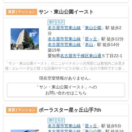
サン・東山公園イースト
賃貸 | マンション
敷0
礼0
名古屋市営東山線
「
東山公園
」駅 徒歩2
分
名古屋市営東山線
「
星ヶ丘
」駅 徒歩12分
名古屋市営東山線
「
本山
」駅 徒歩14分
築15年
愛知県
名古屋市千種区
東山通
５丁目22-1
「サン・東山公園イースト」のここがイチオシ☆共用部には敷地内ごみ置き
場・エレベータなど様々な設備やサービスが揃っているので便利です☆多く
の方がこだわる、陽の当りが良好で快適...
現在空室情報がありません。
「サン・東山公園イースト」への
お問い合わせはこちら
ポーラスター星ヶ丘山手7th
賃貸 | マンション
敷0
礼0
名古屋市営東山線
「
星ヶ丘
」駅 徒歩5分
名古屋市営東山線
「
東山公園
」駅 徒歩16