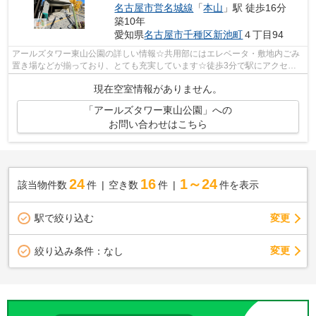
名古屋市営名城線
「
本山
」駅 徒歩16分
築10年
愛知県
名古屋市千種区
新池町
４丁目94
アールズタワー東山公園の詳しい情報☆共用部にはエレベータ・敷地内ごみ
置き場などが揃っており、とても充実しています☆徒歩3分で駅にアクセス
できる物件です☆防犯対策もバッチリなマ...
現在空室情報がありません。
「アールズタワー東山公園」への
お問い合わせはこちら
24
16
1～24
該当物件数
件
空き数
件
件を表示
駅で絞り込む
変更
変更
絞り込み条件：
なし