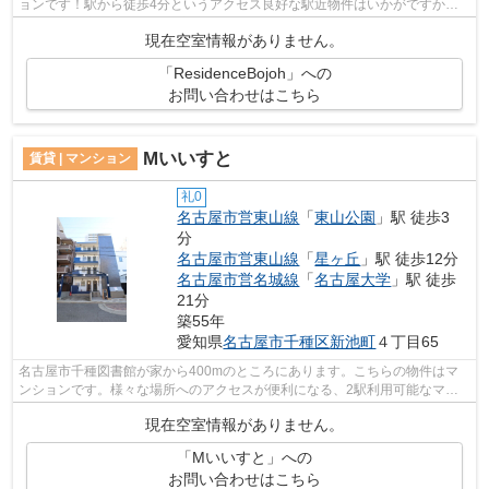
ョンです！駅から徒歩4分というアクセス良好な駅近物件はいかがですか！
初期費用や家賃のカード決済で、月々の支...
現在空室情報がありません。
「ResidenceBojoh」への
お問い合わせはこちら
Mいいすと
賃貸 | マンション
礼0
名古屋市営東山線
「
東山公園
」駅 徒歩3
分
名古屋市営東山線
「
星ヶ丘
」駅 徒歩12分
名古屋市営名城線
「
名古屋大学
」駅 徒歩
21分
築55年
愛知県
名古屋市千種区
新池町
４丁目65
名古屋市千種図書館が家から400mのところにあります。こちらの物件はマ
ンションです。様々な場所へのアクセスが便利になる、2駅利用可能なマン
ションです。徒歩3分で駅にアクセスでき...
現在空室情報がありません。
「Mいいすと」への
お問い合わせはこちら