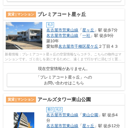
プレミアコート星ヶ丘
賃貸 | マンション
礼0
名古屋市営東山線
「
星ヶ丘
」駅 徒歩7分
名古屋市営東山線
「
一社
」駅 徒歩9分
築10年
愛知県
名古屋市千種区
星ケ丘
２丁目４３
新着情報：プレミアコート星ヶ丘の空室情報ならコチラ。こちらの物件はマ
ンションです。ゴミ出しを楽にするために、遠くまで行かずに済むゴミ置き
場を共用部に付けています。築9年のイ...
現在空室情報がありません。
「プレミアコート星ヶ丘」への
お問い合わせはこちら
アールズタワー東山公園
賃貸 | マンション
敷0
礼0
名古屋市営東山線
「
東山公園
」駅 徒歩4
分
名古屋市営東山線
「
星ヶ丘
」駅 徒歩12分