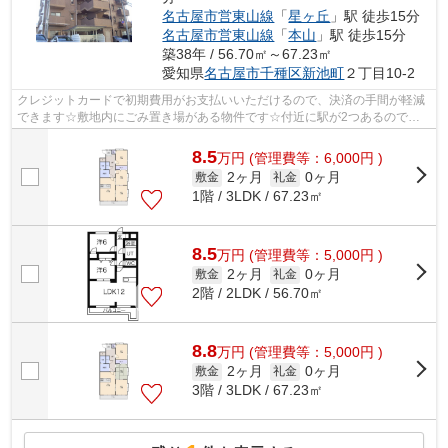
名古屋市営東山線
「
星ヶ丘
」駅 徒歩15分
名古屋市営東山線
「
本山
」駅 徒歩15分
築38年 / 56.70㎡～67.23㎡
愛知県
名古屋市千種区
新池町
２丁目10-2
クレジットカードで初期費用がお支払いいただけるので、決済の手間が軽減
できます☆敷地内にごみ置き場がある物件です☆付近に駅が2つあるので、
用途や行き先によって経路を選べる物件で...
8.5
万
円
(管理費等：6,000円 )
2ヶ月
0ヶ月
敷金
礼金
1階 / 3LDK / 67.23㎡
8.5
万
円
(管理費等：5,000円 )
2ヶ月
0ヶ月
敷金
礼金
2階 / 2LDK / 56.70㎡
8.8
万
円
(管理費等：5,000円 )
2ヶ月
0ヶ月
敷金
礼金
3階 / 3LDK / 67.23㎡