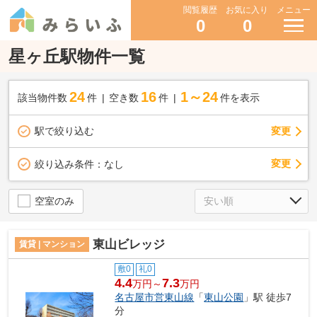
閲覧履歴
お気に入り
メニュー
0
0
星ヶ丘駅物件一覧
24
16
1～24
該当物件数
件
空き数
件
件を表示
駅で絞り込む
変更
変更
絞り込み条件：
なし
空室のみ
東山ビレッジ
賃貸 | マンション
敷0
礼0
4.4
7.3
万円～
万円
名古屋市営東山線
「
東山公園
」駅 徒歩7
分