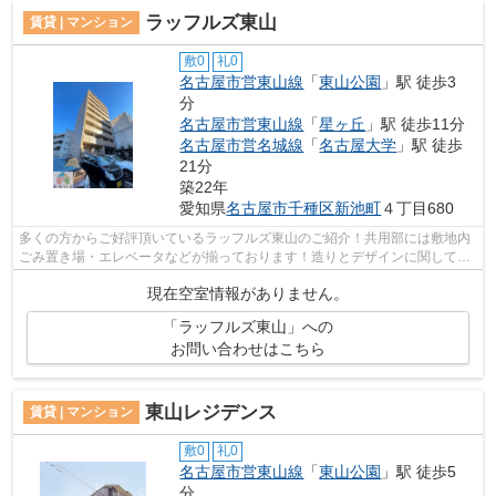
ラッフルズ東山
賃貸 | マンション
敷0
礼0
名古屋市営東山線
「
東山公園
」駅 徒歩3
分
名古屋市営東山線
「
星ヶ丘
」駅 徒歩11分
名古屋市営名城線
「
名古屋大学
」駅 徒歩
21分
築22年
愛知県
名古屋市千種区
新池町
４丁目680
多くの方からご好評頂いているラッフルズ東山のご紹介！共用部には敷地内
ごみ置き場・エレベータなどが揃っております！造りとデザインに関して、
自信をもって情報を提供できるマンシ...
現在空室情報がありません。
「ラッフルズ東山」への
お問い合わせはこちら
東山レジデンス
賃貸 | マンション
敷0
礼0
名古屋市営東山線
「
東山公園
」駅 徒歩5
分