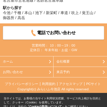
名古屋市営名港線
/
名鉄名古屋本線
駅から探す
今池
/
千種
/
本山
/
池下
/
新栄町
/
車道
/
吹上
/
覚王山
/
御器所
/
高岳
電話でお問い合わせ
営業時間：
10：00～19：00
定休日：
年末年始・お盆・GW
ホーム
会社概要
お問い合わせ
来店予約
プライバシーポリシー
利用規約
アクセスマップ
PCサイト
Copyright(c) みらいふ今池店 All rights reserved.
当サイトでは、お客様の当サイト利用状況把握、サービス向上検討を目的と
して、クッキー（Cookie）を使用しています。
詳しくは、当社の
「Cookieの取扱いについて」
をご確認ください。