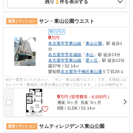
1
残り
件を表示する
サン・東山公園ウエスト
賃貸 | マンション
敷0
礼0
9
万円
名古屋市営東山線
「
東山公園
」駅 徒歩1
分
名古屋市営名城線
「
本山
」駅 徒歩13分
名古屋市営東山線
「
星ヶ丘
」駅 徒歩12分
築37年 / 52.14㎡
愛知県
名古屋市千種区
東山通
５丁目20-1
ぜひ一度見ていただきたい、「サン・東山公園ウエスト」です。共用部には
エレベータ・敷地内ごみ置き場などが揃っております。こちらの物件はマン
ションです。こちらのマンションは自...
9
万
円
(管理費等：6,500円 )
0ヶ月
0ヶ月
敷金
礼金
8階 / 1LDK / 52.14㎡
サムティレジデンス東山公園
賃貸 | マンション