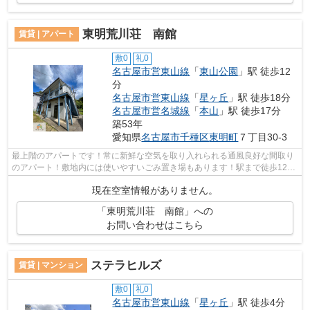
東明荒川荘 南館
賃貸 | アパート
敷0
礼0
名古屋市営東山線
「
東山公園
」駅 徒歩12
分
名古屋市営東山線
「
星ヶ丘
」駅 徒歩18分
名古屋市営名城線
「
本山
」駅 徒歩17分
築53年
愛知県
名古屋市千種区
東明町
７丁目30-3
最上階のアパートです！常に新鮮な空気を取り入れられる通風良好な間取り
のアパート！敷地内には使いやすいごみ置き場もあります！駅まで徒歩12分
に立地する物件です！できるだけ早め...
現在空室情報がありません。
「東明荒川荘 南館」への
お問い合わせはこちら
ステラヒルズ
賃貸 | マンション
敷0
礼0
名古屋市営東山線
「
星ヶ丘
」駅 徒歩4分