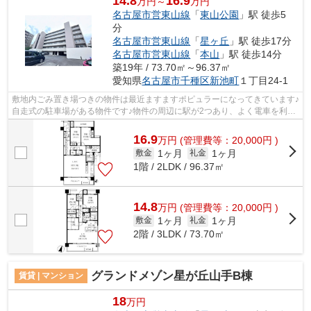
14.8
16.9
万円～
万円
名古屋市営東山線
「
東山公園
」駅 徒歩5
分
名古屋市営東山線
「
星ヶ丘
」駅 徒歩17分
名古屋市営東山線
「
本山
」駅 徒歩14分
築19年 / 73.70㎡～96.37㎡
愛知県
名古屋市千種区
新池町
１丁目24-1
敷地内ごみ置き場つきの物件は最近ますますポピュラーになってきています♪
自走式の駐車場がある物件です♪物件の周辺に駅が2つあり、よく電車を利用
する方にピッタリです♪通風システム...
16.9
万
円
(管理費等：20,000円 )
1ヶ月
1ヶ月
敷金
礼金
1階 / 2LDK / 96.37㎡
14.8
万
円
(管理費等：20,000円 )
1ヶ月
1ヶ月
敷金
礼金
2階 / 3LDK / 73.70㎡
グランドメゾン星が丘山手B棟
賃貸 | マンション
18
万円