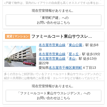
♪戸建て物件は、室内のレイアウトの自由度も高くオススメです♪お車をお持
ちの方にオススメの、自走式駐車場を...
現在空室情報がありません。
「東明町戸建」への
お問い合わせはこちら
ファミールコート東山サウスレジデンス
賃貸 | マンション
名古屋市営東山線
「
東山公園
」駅 徒歩8
分
名古屋市営東山線
「
星ヶ丘
」駅 徒歩19分
名古屋市営東山線
「
本山
」駅 徒歩13分
築22年
愛知県
名古屋市千種区
東明町
４丁目13
多くの方からご好評頂いているファミールコート東山サウスレジデンスのご
紹介☆共用部には敷地内ごみ置き場・エレベータなどが備わっておりとても
充実しています☆教育環境の整う文教地...
現在空室情報がありません。
「ファミールコート東山サウスレジデンス」への
お問い合わせはこちら