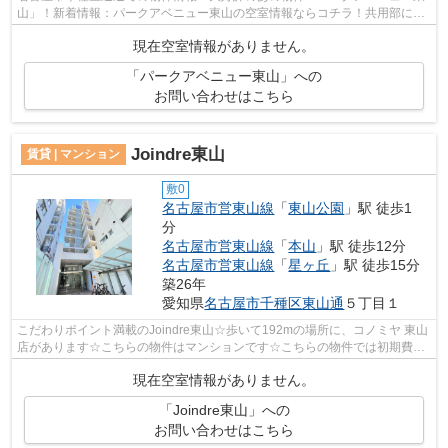
山」！新着情報：パークアベニュー東山の空室情報ならコチラ！共用部には
敷地内ごみ置き場・エレベータなど様...
現在空室情報がありません。
「パークアベニュー東山」への
お問い合わせはこちら
Joindre東山
賃貸 | マンション
敷0
名古屋市営東山線
「
東山公園
」駅 徒歩1
分
名古屋市営東山線
「
本山
」駅 徒歩12分
名古屋市営東山線
「
星ヶ丘
」駅 徒歩15分
築26年
愛知県
名古屋市千種区
東山通
５丁目１
こだわりポイント満載のJoindre東山☆歩いて192mの場所に、コノミヤ 東山
店があります☆こちらの物件はマンションです☆こちらの物件では初期費用
をカードでお支払いいただけます☆できる...
現在空室情報がありません。
「Joindre東山」への
お問い合わせはこちら