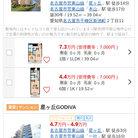
名古屋市営東山線
「
星ヶ丘
」駅 徒歩14分
名古屋市営東山線
「
本山
」駅 徒歩17分
築30年 / 19.52㎡～39.04㎡
愛知県
名古屋市千種区
新池町
２丁目11
敷地内にはキレイなゴミ捨て場も設けられています♪2駅利用可能な物件なの
で交通の利便性が良いのが魅力です♪魅力的な駅近の物件で、駅まで徒歩7分
です♪防犯対策もバッチリなマンション...
7.3
万
円
(管理費等：7,000円 )
0ヶ月
0ヶ月
敷金
礼金
1階 / 1LDK / 39.04㎡
4.4
万
円
(管理費等：7,000円 )
0ヶ月
0ヶ月
敷金
礼金
6階 / 1K / 19.52㎡
星ヶ丘GODIVA
賃貸 | マンション
フリーレント
敷0
礼0
4.7
4.9
万円～
万円
名古屋市営東山線
「
星ヶ丘
」駅 徒歩3分
名古屋市営東山線
「
一社
」駅 徒歩16分