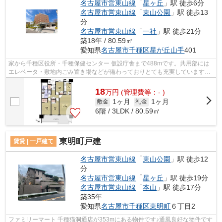
名古屋市営東山線
「
星ヶ丘
」駅 徒歩6分
名古屋市営東山線
「
東山公園
」駅 徒歩13
分
名古屋市営東山線
「
一社
」駅 徒歩21分
築18年 / 80.59㎡
愛知県
名古屋市千種区
星が丘山手
401
家から千種区役所・千種保健センター 仮設庁舎まで488mです。共用部には
エレベータ・敷地内ごみ置き場などが備わっておりとても充実しています。
駅から徒歩6分にある物件なので、電車...
18
万
円
(管理費等：- )
1ヶ月
1ヶ月
敷金
礼金
6階 / 3LDK / 80.59㎡
東明町戸建
賃貸 | 一戸建て
名古屋市営東山線
「
東山公園
」駅 徒歩12
分
名古屋市営東山線
「
星ヶ丘
」駅 徒歩19分
名古屋市営東山線
「
本山
」駅 徒歩17分
築35年
愛知県
名古屋市千種区
東明町
６丁目2
ファミリーマート 千種猫洞通店が353mにある物件です♪通風良好な物件です