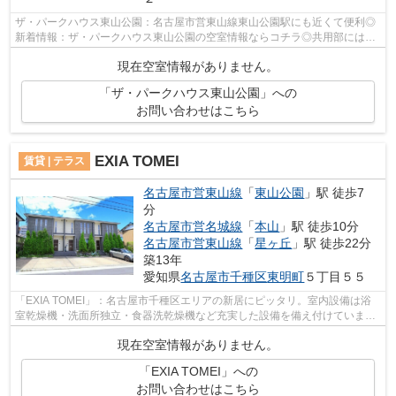
ザ・パークハウス東山公園：名古屋市営東山線東山公園駅にも近くて便利◎
新着情報：ザ・パークハウス東山公園の空室情報ならコチラ◎共用部には敷
地内ごみ置き場・エレベータなどが揃っ...
現在空室情報がありません。
「ザ・パークハウス東山公園」への
お問い合わせはこちら
EXIA TOMEI
賃貸 | テラス
名古屋市営東山線
「
東山公園
」駅 徒歩7
分
名古屋市営名城線
「
本山
」駅 徒歩10分
名古屋市営東山線
「
星ヶ丘
」駅 徒歩22分
築13年
愛知県
名古屋市千種区
東明町
５丁目５５
「EXIA TOMEI」：名古屋市千種区エリアの新居にピッタリ。室内設備は浴
室乾燥機・洗面所独立・食器洗乾燥機など充実した設備を備え付けていま
す。知らない来訪者が来てもTVインターホ...
現在空室情報がありません。
「EXIA TOMEI」への
お問い合わせはこちら