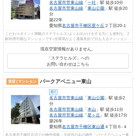
名古屋市営東山線
「
一社
」駅 徒歩10分
名古屋市営東山線
「
東山公園
」駅 徒歩20
分
築22年
愛知県
名古屋市千種区
星ケ丘
２丁目20-1
こだわりポイント満載のステラヒルズ♪よくお出かけをする方にも便利な、2
駅利用可能なマンションです♪住環境がよく通風良好で日も入るマンションを
ご提供します♪機械式駐車場がある物...
現在空室情報がありません。
「ステラヒルズ」への
お問い合わせはこちら
パークアベニュー東山
賃貸 | マンション
敷0
名古屋市営東山線
「
東山公園
」駅 徒歩2
分
名古屋市営東山線
「
本山
」駅 徒歩11分
名古屋市営東山線
「
星ヶ丘
」駅 徒歩17分
築26年
愛知県
名古屋市千種区
東山通
４丁目６-４
名古屋市千種区近辺での物件情報：大好評のあの物件「パークアベニュー東