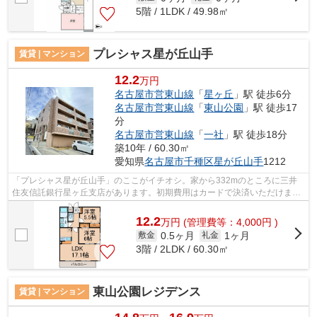
5階 / 1LDK / 49.98㎡
プレシャス星が丘山手
賃貸 | マンション
12.2
万円
名古屋市営東山線
「
星ヶ丘
」駅 徒歩6分
名古屋市営東山線
「
東山公園
」駅 徒歩17
分
名古屋市営東山線
「
一社
」駅 徒歩18分
築10年 / 60.30㎡
愛知県
名古屋市千種区
星が丘山手
1212
「プレシャス星が丘山手」のここがイチオシ。家から332mのところに三井
住友信託銀行星ヶ丘支店があります。初期費用はカードで決済いただけま
す。根強いニーズを誇る駅近の物件となり...
12.2
万
円
(管理費等：4,000円 )
0.5ヶ月
1ヶ月
敷金
礼金
3階 / 2LDK / 60.30㎡
東山公園レジデンス
賃貸 | マンション