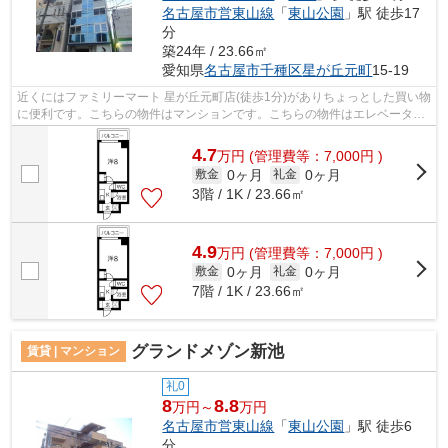
名古屋市営東山線
「
東山公園
」駅 徒歩17
分
築24年 / 23.66㎡
愛知県
名古屋市千種区
星が丘元町
15-19
近くにはファミリーマート 星が丘元町店(徒歩1分)がありちょっとした買い物
に便利です。こちらの物件はマンションです。こちらの物件はエレベーター
付きです。高ニーズな駅近の物件で...
4.7
万
円
(管理費等：7,000円 )
0ヶ月
0ヶ月
敷金
礼金
3階 / 1K / 23.66㎡
4.9
万
円
(管理費等：7,000円 )
0ヶ月
0ヶ月
敷金
礼金
7階 / 1K / 23.66㎡
グランドメゾン新池
賃貸 | マンション
礼0
8
8.8
万円～
万円
名古屋市営東山線
「
東山公園
」駅 徒歩6
分