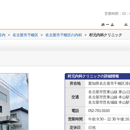
営業時間：
10：
案内
>
名古屋市千種区
>
名古屋市千種区の内科
>
村元内科クリニック
村元内科クリニックの詳細情報
所在地
愛知県名古屋市千種区清住
名古屋市営東山線 東山公
交通
名古屋市営東山線 本山駅
名古屋市営名城線 本山駅
電話
052-781-0160
営業時間
午前:9:30－12:30 午後:16:
定休日
日祝