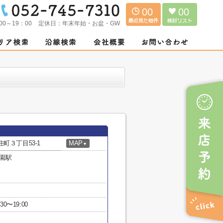
00
00
00～19：00
定休日：
年末年始・お盆・GW
町３丁目53-1
MAP
▼
園駅
30〜19:00