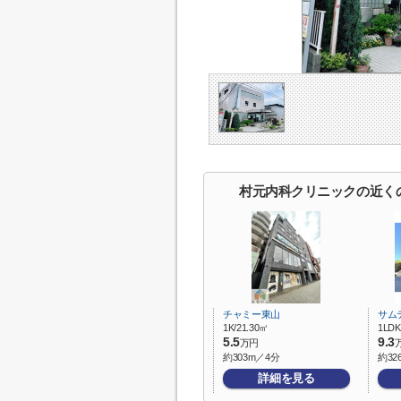
村元内科クリニックの近く
チャミー東山
サム
1K/21.30㎡
1LDK
5.5
9.3
万円
約303m／4分
約32
詳細を見る