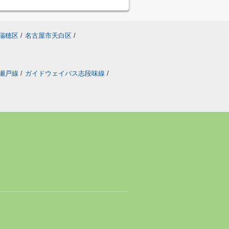
瑞穂区
/
名古屋市天白区
/
瀬戸線
/
ガイドウェイバス志段味線
/