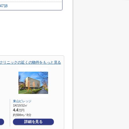
/84718
クリニックの近くの物件をもっと見る
東山ビレッジ
1K/19.52㎡
4.4
万円
約598m／8分
詳細を見る