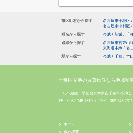
市区町村から探す
名古屋市千種区
/
名古屋市中村区
/
町名から探す
今池
/
新栄
/
千
路線から探す
名古屋市営東山
東海道本線
/
名
駅から探す
今池
/
千種
/
本
千種区今池の賃貸物件なら地域密
〒464-0850 愛知県名古屋市千種区今池１
TEL：052-745-7310 / FAX：052-745-7311
ホーム
会社概要