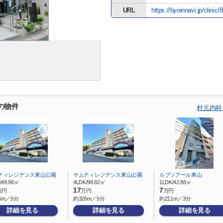
URL
https://byoinnavi.jp/clinic
の物件
村元内科
ティレジデンス東山公園
サムティレジデンス東山公園
ルプソアール東山
/49.98㎡
4LDK/98.82㎡
1LDK/42.88㎡
17
7
万円
万円
万円
6m／5分
約326m／5分
約211m／3分
詳細を見る
詳細を見る
詳細を見る