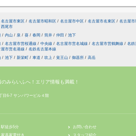
名古屋市東区
/
名古屋市昭和区
/
名古屋市中区
/
名古屋市名東区
/
名古屋市
西尾市
種
/
内山
/
泉
/
葵
/
春岡
/
筒井
/
仲田
/
池下
線
/
名古屋市営桜通線
/
中央線
/
名古屋市営名城線
/
名古屋市営鶴舞線
/
名鉄
古屋市営名港線
/
名鉄名古屋本線
山
/
池下
/
新栄町
/
車道
/
吹上
/
覚王山
/
御器所
/
高岳
着のみらいふへ！エリア情報も満載！
丁目6-7 サンパワービル４階
駅徒歩5分
お問い合わせ
家具家電付き
スタッフ紹介