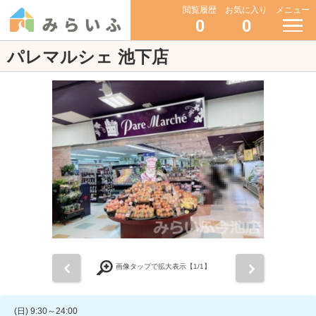
閲覧履歴
お気に入り
メニュー
0
0
パレマルシェ 池下店
前
次
画像タップで拡大表示【
1
/1】
(日) 9:30～24:00