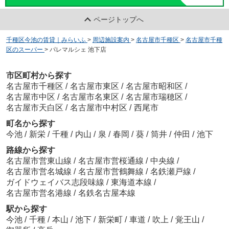
ページトップへ
千種区今池の賃貸｜みらいふ
>
周辺施設案内
>
名古屋市千種区
>
名古屋市千種
区のスーパー
>
パレマルシェ 池下店
市区町村から探す
名古屋市千種区
/
名古屋市東区
/
名古屋市昭和区
/
名古屋市中区
/
名古屋市名東区
/
名古屋市瑞穂区
/
名古屋市天白区
/
名古屋市中村区
/
西尾市
町名から探す
今池
/
新栄
/
千種
/
内山
/
泉
/
春岡
/
葵
/
筒井
/
仲田
/
池下
路線から探す
名古屋市営東山線
/
名古屋市営桜通線
/
中央線
/
名古屋市営名城線
/
名古屋市営鶴舞線
/
名鉄瀬戸線
/
ガイドウェイバス志段味線
/
東海道本線
/
名古屋市営名港線
/
名鉄名古屋本線
駅から探す
今池
/
千種
/
本山
/
池下
/
新栄町
/
車道
/
吹上
/
覚王山
/