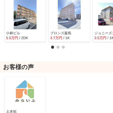
小林ビル
ブロンズ森島
5.5
万
円
/ 2DK
3.7
万
円
/ 1K
3.5
万
円
/ 1
お客様の声
土本拓