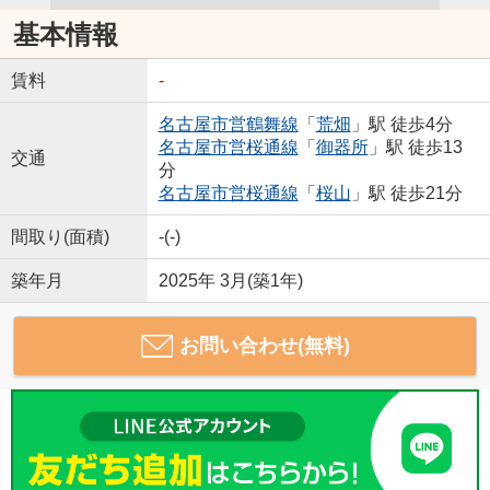
基本情報
賃料
-
名古屋市営鶴舞線
「
荒畑
」駅 徒歩4分
名古屋市営桜通線
「
御器所
」駅 徒歩13
交通
分
名古屋市営桜通線
「
桜山
」駅 徒歩21分
間取り(面積)
-(-)
築年月
2025年 3月(築1年)
お問い合わせ(無料)