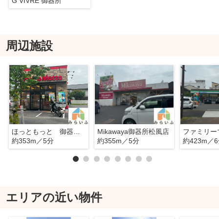
G VIVRE 御器所
周辺施設
ほっともっと 御器所3丁目店
Mikawaya御器所松風店
約353m／5分
約355m／5分
約423m／
エリアの近い物件