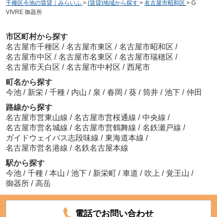
千種区今池の賃貸｜みらいふ
>
(賃貸)地域から探す
>
名古屋市昭和区
>
G
VIVRE 御器所
市区町村から探す
名古屋市千種区
/
名古屋市東区
/
名古屋市昭和区
/
名古屋市中区
/
名古屋市名東区
/
名古屋市瑞穂区
/
名古屋市天白区
/
名古屋市中村区
/
西尾市
町名から探す
今池
/
新栄
/
千種
/
内山
/
泉
/
春岡
/
葵
/
筒井
/
池下
/
仲田
路線から探す
名古屋市営東山線
/
名古屋市営桜通線
/
中央線
/
名古屋市営名城線
/
名古屋市営鶴舞線
/
名鉄瀬戸線
/
ガイドウェイバス志段味線
/
東海道本線
/
名古屋市営名港線
/
名鉄名古屋本線
駅から探す
今池
/
千種
/
本山
/
池下
/
新栄町
/
車道
/
吹上
/
覚王山
/
御器所
/
高岳
電話でお問い合わせ