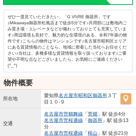
ぜひ一度見ていただきたい、「G VIVRE 御器所」です
♪Mikawaya御器所松風店まで徒歩5分です♪共用部には敷地内ご
み置き場・エレベータなどが備わっておりとても充実していま
す♪周辺環境も良好で、魅力的な住環境のある、令和7年築の物
件です♪こちらの物件はマンションです♪名古屋市昭和区エリア
にある賃貸情報のことなら、地域に密着した当社へお任せくだ
さい♪当社は、多種多様な賃貸情報を取り扱っております♪ご要
望や不明な点などございましたら、お気軽にご連絡ください
(^_^)
物件概要
愛知県
名古屋市昭和区
御器所
３丁
所在地
目１０-９
名古屋市営鶴舞線
「
荒畑
」駅 徒歩4分
名古屋市営桜通線
「
御器所
」駅 徒歩13
交通
分
名古屋市営桜通線
「
桜山
」駅 徒歩21分