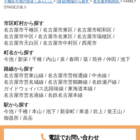
千種区今池の賃貸｜みらいふ
>
(賃貸)地域から探す
>
名古屋市昭和区
>
FAMILY
STAGE川名Ⅱ
市区町村から探す
名古屋市千種区
/
名古屋市東区
/
名古屋市昭和区
/
名古屋市中区
/
名古屋市名東区
/
名古屋市瑞穂区
/
名古屋市天白区
/
名古屋市中村区
/
西尾市
町名から探す
今池
/
新栄
/
千種
/
内山
/
泉
/
春岡
/
葵
/
筒井
/
仲田
/
池下
路線から探す
名古屋市営東山線
/
名古屋市営桜通線
/
中央線
/
名古屋市営名城線
/
名古屋市営鶴舞線
/
名鉄瀬戸線
/
ガイドウェイバス志段味線
/
東海道本線
/
名古屋市営名港線
/
名鉄名古屋本線
駅から探す
今池
/
千種
/
本山
/
池下
/
新栄町
/
車道
/
吹上
/
覚王山
/
御器所
/
高岳
電話でお問い合わせ