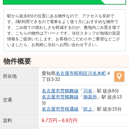
駅から徒歩8分の位置にある物件なので、アクセスも良好で
す。2駅利用できるので電車をよく使う方におすすめな物件で
す。ごみ捨ての煩わしさを軽減するのが、敷地内ごみ置き場で
す。こちらの物件はアパートです。当社スタッフが地域の賃貸
情報をご提供いたします。お客様のこだわりやご要望などござ
いましたら、お気軽に当社へお問い合わせ下さい。
物件概要
愛知県
名古屋市昭和区
川名本町
４
所在地
丁目3-32
名古屋市営鶴舞線
「
川名
」駅 徒歩8分
名古屋市営鶴舞線
「
御器所
」駅 徒歩13
交通
分
名古屋市営桜通線
「
吹上
」駅 徒歩15分
賃料
6.7万円～6.9万円