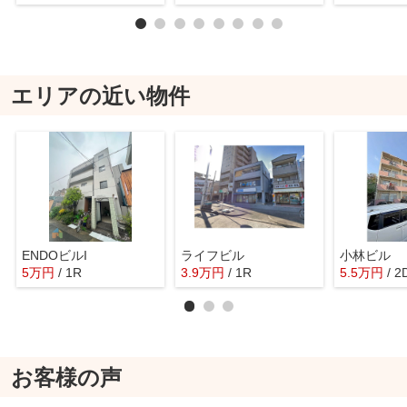
エリアの近い物件
ENDOビルI
ライフビル
小林ビル
5
万
円
/ 1R
3.9
万
円
/ 1R
5.5
万
円
/ 2
お客様の声