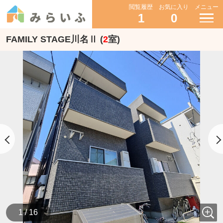
閲覧履歴
お気に入り
メニュー
1
0
FAMILY STAGE川名Ⅱ (
2
室)
1 / 16