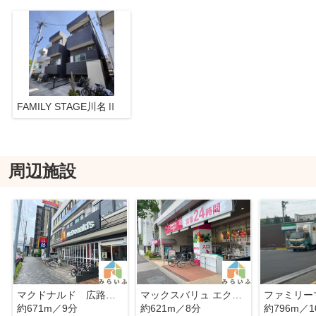
FAMILY STAGE川名Ⅱ
周辺施設
マクドナルド 広路通り店
マックスバリュ エクスプレス北山店
約671m／9分
約621m／8分
約796m／1