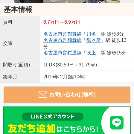
基本情報
賃料
6.7万円～6.9万円
名古屋市営鶴舞線
「
川名
」駅 徒歩8分
名古屋市営鶴舞線
「
御器所
」駅 徒歩13
交通
分
名古屋市営桜通線
「
吹上
」駅 徒歩15分
間取り(面積)
1LDK(30.59㎡～31.79㎡)
築年月
2016年 2月(築10年)
お問い合わせ(無料)