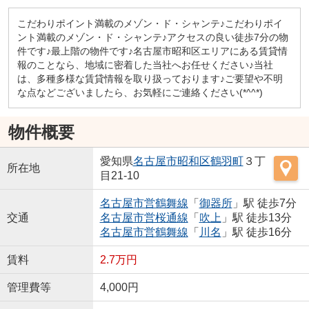
こだわりポイント満載のメゾン・ド・シャンテ♪こだわりポイ
ント満載のメゾン・ド・シャンテ♪アクセスの良い徒歩7分の物
件です♪最上階の物件です♪名古屋市昭和区エリアにある賃貸情
報のことなら、地域に密着した当社へお任せください♪当社
は、多種多様な賃貸情報を取り扱っております♪ご要望や不明
な点などございましたら、お気軽にご連絡ください(*^^*)
物件概要
愛知県
名古屋市昭和区
鶴羽町
３丁
所在地
目21-10
名古屋市営鶴舞線
「
御器所
」駅 徒歩7分
交通
名古屋市営桜通線
「
吹上
」駅 徒歩13分
名古屋市営鶴舞線
「
川名
」駅 徒歩16分
賃料
2.7万円
管理費等
4,000円