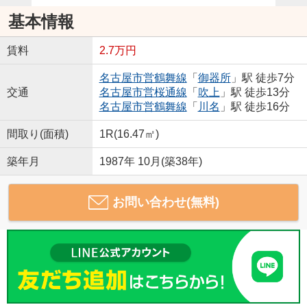
基本情報
賃料
2.7万円
名古屋市営鶴舞線
「
御器所
」駅 徒歩7分
交通
名古屋市営桜通線
「
吹上
」駅 徒歩13分
名古屋市営鶴舞線
「
川名
」駅 徒歩16分
間取り(面積)
1R(16.47㎡)
築年月
1987年 10月(築38年)
お問い合わせ(無料)