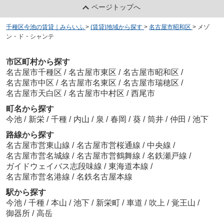
ページトップへ
千種区今池の賃貸｜みらいふ
>
(賃貸)地域から探す
>
名古屋市昭和区
>
メゾ
ン・ド・シャンテ
市区町村から探す
名古屋市千種区
/
名古屋市東区
/
名古屋市昭和区
/
名古屋市中区
/
名古屋市名東区
/
名古屋市瑞穂区
/
名古屋市天白区
/
名古屋市中村区
/
西尾市
町名から探す
今池
/
新栄
/
千種
/
内山
/
泉
/
春岡
/
葵
/
筒井
/
仲田
/
池下
路線から探す
名古屋市営東山線
/
名古屋市営桜通線
/
中央線
/
名古屋市営名城線
/
名古屋市営鶴舞線
/
名鉄瀬戸線
/
ガイドウェイバス志段味線
/
東海道本線
/
名古屋市営名港線
/
名鉄名古屋本線
駅から探す
今池
/
千種
/
本山
/
池下
/
新栄町
/
車道
/
吹上
/
覚王山
/
御器所
/
高岳