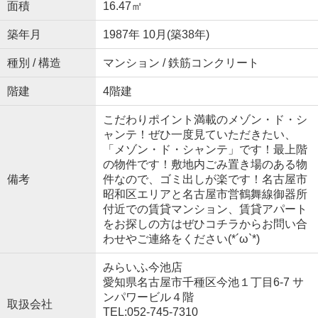
面積
16.47㎡
築年月
1987年 10月(築38年)
種別 / 構造
マンション / 鉄筋コンクリート
階建
4階建
こだわりポイント満載のメゾン・ド・シ
ャンテ！ぜひ一度見ていただきたい、
「メゾン・ド・シャンテ」です！最上階
の物件です！敷地内ごみ置き場のある物
備考
件なので、ゴミ出しが楽です！名古屋市
昭和区エリアと名古屋市営鶴舞線御器所
付近での賃貸マンション、賃貸アパート
をお探しの方はぜひコチラからお問い合
わせやご連絡をください(*´ω`*)
みらいふ今池店
愛知県名古屋市千種区今池１丁目6-7 サ
ンパワービル４階
取扱会社
TEL:052-745-7310