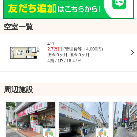
空室一覧
411
2.7万円
(管理費等：4,000円)
0ヶ月
0ヶ月
敷金
礼金
4階
16.47㎡
1R
周辺施設