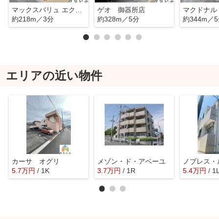
マックスバリュ エクスプレス北山店
ゲオ 御器所店
約218m／3分
約328m／5分
約344m／
エリアの近い物件
カーサ オグリ
メゾン・ド・アベーユ
ノブレス・
5.7
万
円
/ 1K
3.7
万
円
/ 1R
5.4
万
円
/ 1