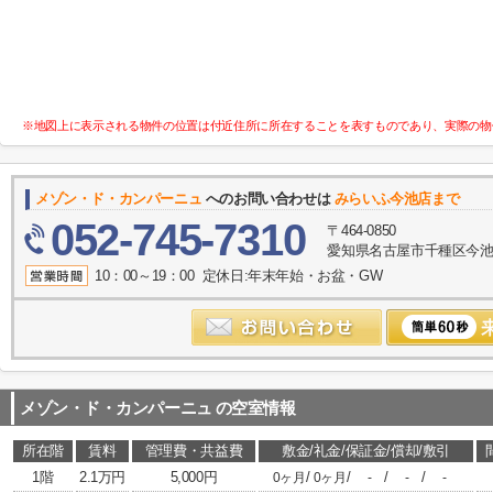
※地図上に表示される物件の位置は付近住所に所在することを表すものであり、実際の物
メゾン・ド・カンパーニュ
へのお問い合わせは
みらいふ今池店まで
052-745-7310
〒464-0850
愛知県名古屋市千種区今池１
10：00～19：00 定休日:年末年始・お盆・GW
メゾン・ド・カンパーニュ
の空室情報
所在階
賃料
管理費・共益費
敷金/礼金/保証金/償却/敷引
1階
2.1万円
5,000円
/
/
/
/
0ヶ月
0ヶ月
-
-
-