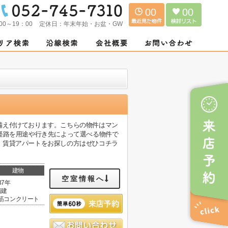
00
00
00～19：00
定休日：
年末年始・お盆・GW
備え付けております。こちらの物件はマン
経路を用途や行き先によって選べる物件で
、賃貸アパートをお探しの方はぜひコチラ
建物
空室情報へ
37年
階建
筋コンクリート