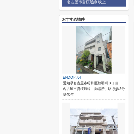
名古屋市営桜通線 吹上
おすすめ物件
ENDOビルI
愛知県名古屋市昭和区鶴羽町３丁目
名古屋市営桜通線「御器所」駅 徒歩3分
築40年