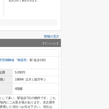
拡大されて表示されます。
情報の見方
【マンション】
市営鶴舞線
「
御器所
」駅 徒歩14分
益費
5,000円
年数）
1988年 11月 ( 築37年 )
4階建
件として多い、駅徒歩7分の物件です。こち
地内にごみ置き場があります。名古屋市
密着した当社へお任せ下さい。当社は、