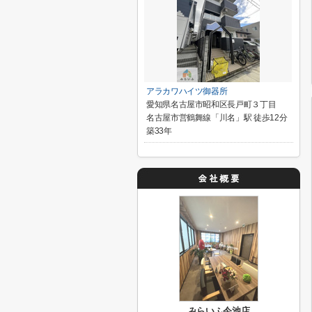
アラカワハイツ御器所
愛知県名古屋市昭和区長戸町３丁目
名古屋市営鶴舞線「川名」駅 徒歩12分
築33年
みらいふ今池店