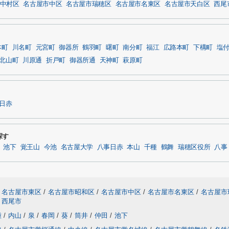
中村区
名古屋市中区
名古屋市瑞穂区
名古屋市名東区
名古屋市天白区
西尾
本町
川名町
元宮町
御器所
鶴羽町
曙町
南分町
福江
広路本町
下構町
塩
北山町
川原通
折戸町
御器所通
天神町
萩原町
日赤
探す
池下
覚王山
今池
名古屋大学
八事日赤
本山
千種
鶴舞
瑞穂区役所
八事
名古屋市東区
/
名古屋市昭和区
/
名古屋市中区
/
名古屋市名東区
/
名古屋市
西尾市
種
/
内山
/
泉
/
春岡
/
葵
/
筒井
/
仲田
/
池下