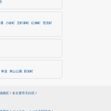
市
付通
小坂町
五軒家町
紅梅町
雪見町
車道
東山公園
新栄町
瑞穂区
/
名古屋市天白区
/