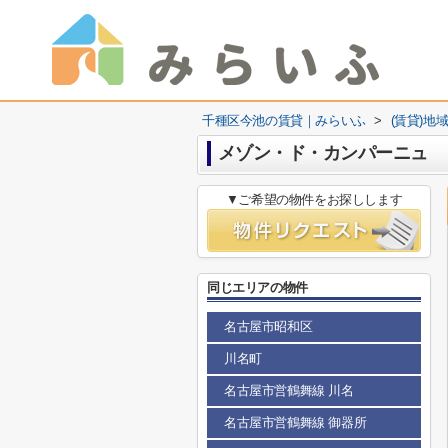
千種区今池の賃貸｜みらいふ
>
(賃貸)地
メゾン・ド・カンパーニュ
▼ご希望の物件をお探しします
同じエリアの物件
名古屋市昭和区
川名町
名古屋市営鶴舞線 川名
名古屋市営鶴舞線 御器所