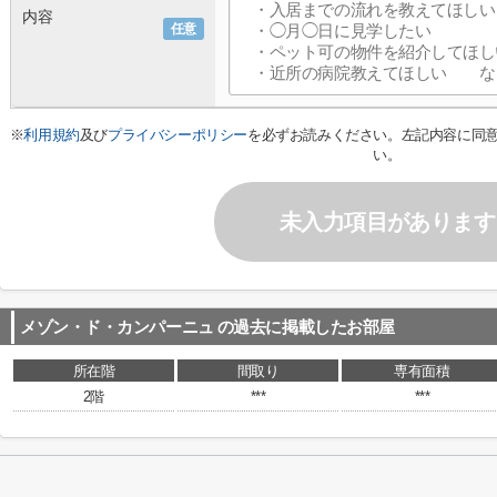
内容
任意
※
利用規約
及び
プライバシーポリシー
を必ずお読みください。左記内容に同
い。
未入力項目があります
メゾン・ド・カンパーニュ
の過去に掲載したお部屋
所在階
間取り
専有面積
2階
***
***