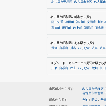
名古屋市千種区
名古屋市東区
名古屋市
名古屋市昭和区の町名から探す
阿由知通
車田町
神村町
安田通
川名
高峯町
田面町
吹上町
福原町
藤成通
名古屋市昭和区にある駅から探す
荒畑
御器所
川名
いりなか
八事
八事
メゾン・ド・カンパーニュ周辺の駅から
川名
御器所
吹上
いりなか
荒畑
桜山
市区町村から探す
名古屋市千種区
/
名古屋市中村区
/
町名から探す
今池
/
新栄
/
千