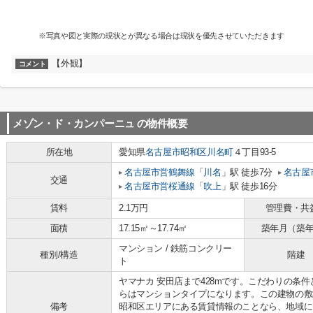
※写真や図と実際の現状とが異なる場合は現状を優先させていただきます
【外観】
コメント
メゾン・ド・カンパーニュ
の物件概要
所在地
愛知県
名古屋市昭和区
川名町
４丁目93-5
名古屋市営鶴舞線
「
川名
」駅 徒歩7分
名古屋
交通
名古屋市営桜通線
「
吹上
」駅 徒歩16分
賃料
2.1万円
管理費・共
面積
17.15㎡～17.74㎡
築年月（築
マンション / 鉄筋コンクリー
種別/構造
階建
ト
ヤマナカ 安田店まで428mです。こだわりの条
らはマンションタイプになります。この建物の敷
備考
昭和区エリアにある賃貸情報のことなら、地域に