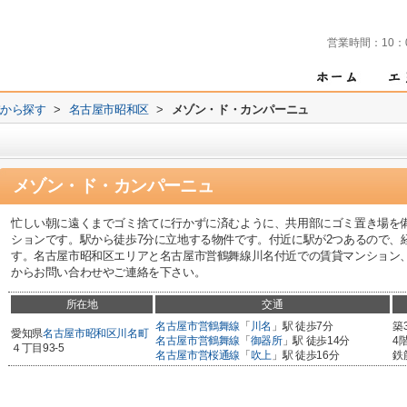
営業時間：
10：
域から探す
>
名古屋市昭和区
>
メゾン・ド・カンパーニュ
メゾン・ド・カンパーニュ
忙しい朝に遠くまでゴミ捨てに行かずに済むように、共用部にゴミ置き場を
ションです。駅から徒歩7分に立地する物件です。付近に駅が2つあるので、
す。名古屋市昭和区エリアと名古屋市営鶴舞線川名付近での賃貸マンション
からお問い合わせやご連絡を下さい。
所在地
交通
名古屋市営鶴舞線
「
川名
」駅 徒歩7分
築
愛知県
名古屋市昭和区
川名町
名古屋市営鶴舞線
「
御器所
」駅 徒歩14分
4
４丁目93-5
名古屋市営桜通線
「
吹上
」駅 徒歩16分
鉄