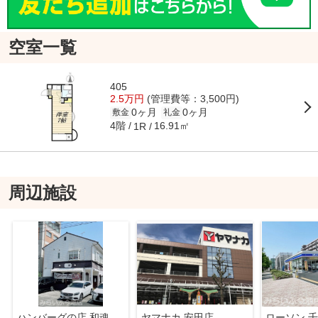
空室一覧
405
2.5万円
(管理費等：3,500円)
0ヶ月
0ヶ月
敷金
礼金
4階
16.91㎡
1R
周辺施設
ハンバーグの店 和魂洋食 朋
ヤマナカ 安田店