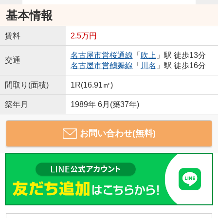
基本情報
賃料
2.5万円
名古屋市営桜通線
「
吹上
」駅 徒歩13分
交通
名古屋市営鶴舞線
「
川名
」駅 徒歩16分
間取り(面積)
1R(16.91㎡)
築年月
1989年 6月(築37年)
お問い合わせ(無料)