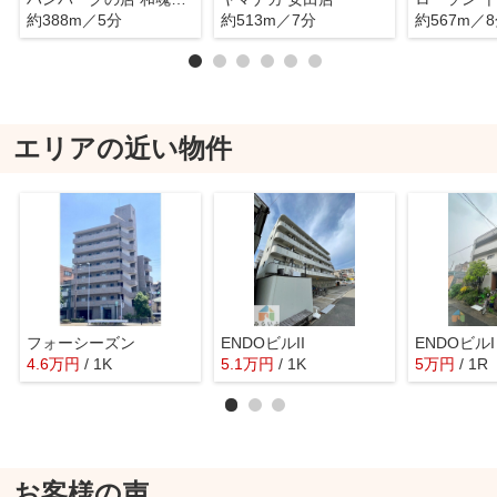
約388m／5分
約513m／7分
約567m／
エリアの近い物件
フォーシーズン
ENDOビルII
ENDOビルI
4.6
万
円
/ 1K
5.1
万
円
/ 1K
5
万
円
/ 1R
お客様の声