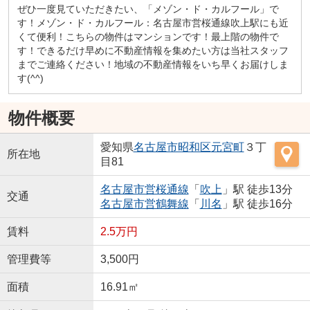
ぜひ一度見ていただきたい、「メゾン・ド・カルフール」で
す！メゾン・ド・カルフール：名古屋市営桜通線吹上駅にも近
くて便利！こちらの物件はマンションです！最上階の物件で
す！できるだけ早めに不動産情報を集めたい方は当社スタッフ
までご連絡ください！地域の不動産情報をいち早くお届けしま
す(^^)
物件概要
愛知県
名古屋市昭和区
元宮町
３丁
所在地
目81
名古屋市営桜通線
「
吹上
」駅 徒歩13分
交通
名古屋市営鶴舞線
「
川名
」駅 徒歩16分
賃料
2.5万円
管理費等
3,500円
面積
16.91㎡