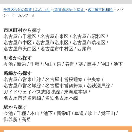
千種区今池の賃貸｜みらいふ
>
(賃貸)地域から探す
>
名古屋市昭和区
>
メゾ
ン・ド・カルフール
市区町村から探す
名古屋市千種区
/
名古屋市東区
/
名古屋市昭和区
/
名古屋市中区
/
名古屋市名東区
/
名古屋市瑞穂区
/
名古屋市天白区
/
名古屋市中村区
/
西尾市
町名から探す
今池
/
新栄
/
千種
/
内山
/
泉
/
春岡
/
葵
/
筒井
/
仲田
/
池下
路線から探す
名古屋市営東山線
/
名古屋市営桜通線
/
中央線
/
名古屋市営名城線
/
名古屋市営鶴舞線
/
名鉄瀬戸線
/
ガイドウェイバス志段味線
/
東海道本線
/
名古屋市営名港線
/
名鉄名古屋本線
駅から探す
今池
/
千種
/
本山
/
池下
/
新栄町
/
車道
/
吹上
/
覚王山
/
御器所
/
高岳