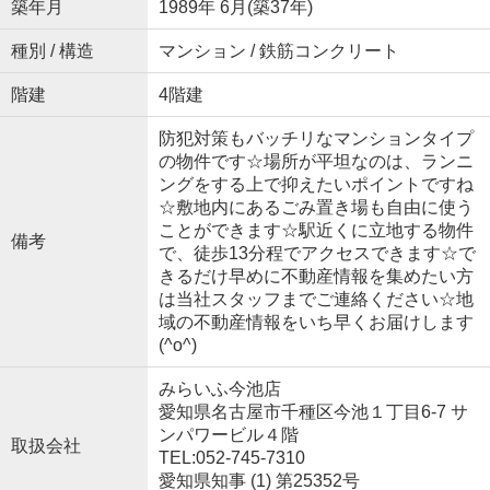
築年月
1989年 6月(築37年)
種別 / 構造
マンション / 鉄筋コンクリート
階建
4階建
防犯対策もバッチリなマンションタイプ
の物件です☆場所が平坦なのは、ランニ
ングをする上で抑えたいポイントですね
☆敷地内にあるごみ置き場も自由に使う
ことができます☆駅近くに立地する物件
備考
で、徒歩13分程でアクセスできます☆で
きるだけ早めに不動産情報を集めたい方
は当社スタッフまでご連絡ください☆地
域の不動産情報をいち早くお届けします
(^o^)
みらいふ今池店
愛知県名古屋市千種区今池１丁目6-7 サ
ンパワービル４階
取扱会社
TEL:052-745-7310
愛知県知事 (1) 第25352号