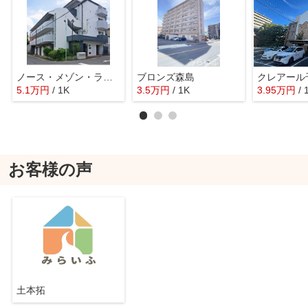
ノース・メゾン・ラ・コリンA棟
ブロンズ森島
クレアール
5.1
万
円
/ 1K
3.5
万
円
/ 1K
3.95
万
円
/ 
お客様の声
土本拓