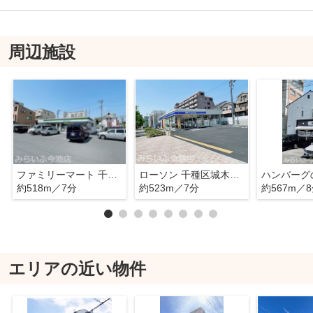
周辺施設
ファミリーマート 千種春岡二丁目店
ローソン 千種区城木町店
約518m／7分
約523m／7分
約567m／
エリアの近い物件