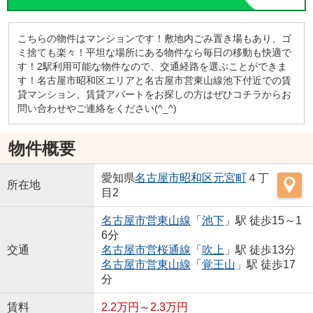
こちらの物件はマンションです！敷地内ごみ置き場もあり、ゴ
ミ捨ても楽々！平坦な場所にある物件なら毎日の移動も快適で
す！2駅利用可能な物件なので、交通経路を選ぶことができま
す！名古屋市昭和区エリアと名古屋市営東山線池下付近での賃
貸マンション、賃貸アパートをお探しの方はぜひコチラからお
問い合わせやご連絡をください(^_^)
物件概要
愛知県
名古屋市昭和区
元宮町
４丁
所在地
目2
名古屋市営東山線
「
池下
」駅 徒歩15～1
6分
交通
名古屋市営桜通線
「
吹上
」駅 徒歩13分
名古屋市営東山線
「
覚王山
」駅 徒歩17
分
賃料
2.2万円～2.3万円