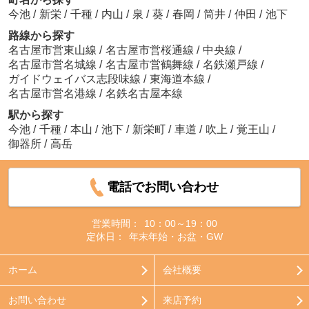
今池
/
新栄
/
千種
/
内山
/
泉
/
葵
/
春岡
/
筒井
/
仲田
/
池下
路線から探す
名古屋市営東山線
/
名古屋市営桜通線
/
中央線
/
名古屋市営名城線
/
名古屋市営鶴舞線
/
名鉄瀬戸線
/
ガイドウェイバス志段味線
/
東海道本線
/
名古屋市営名港線
/
名鉄名古屋本線
駅から探す
今池
/
千種
/
本山
/
池下
/
新栄町
/
車道
/
吹上
/
覚王山
/
御器所
/
高岳
電話でお問い合わせ
営業時間：
10：00～19：00
定休日：
年末年始・お盆・GW
ホーム
会社概要
お問い合わせ
来店予約