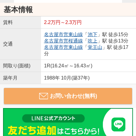
基本情報
賃料
2.2万円～2.3万円
名古屋市営東山線
「
池下
」駅 徒歩15分
名古屋市営桜通線
「
吹上
」駅 徒歩13分
交通
名古屋市営東山線
「
覚王山
」駅 徒歩17
分
間取り(面積)
1R(16.24㎡～16.43㎡)
築年月
1988年 10月(築37年)
お問い合わせ(無料)