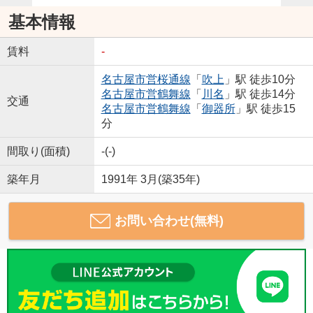
基本情報
賃料
-
名古屋市営桜通線
「
吹上
」駅 徒歩10分
名古屋市営鶴舞線
「
川名
」駅 徒歩14分
交通
名古屋市営鶴舞線
「
御器所
」駅 徒歩15
分
間取り(面積)
-(-)
築年月
1991年 3月(築35年)
お問い合わせ(無料)