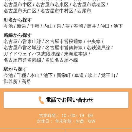
名古屋市中区
/
名古屋市名東区
/
名古屋市瑞穂区
/
名古屋市天白区
/
名古屋市中村区
/
西尾市
町名から探す
今池
/
新栄
/
千種
/
内山
/
泉
/
葵
/
春岡
/
筒井
/
仲田
/
池下
路線から探す
名古屋市営東山線
/
名古屋市営桜通線
/
中央線
/
名古屋市営名城線
/
名古屋市営鶴舞線
/
名鉄瀬戸線
/
ガイドウェイバス志段味線
/
東海道本線
/
名古屋市営名港線
/
名鉄名古屋本線
駅から探す
今池
/
千種
/
本山
/
池下
/
新栄町
/
車道
/
吹上
/
覚王山
/
御器所
/
高岳
電話でお問い合わせ
営業時間：
10：00～19：00
定休日：
年末年始・お盆・GW