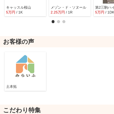
キャッスル桜山
メゾン・ド・ソヌール
第2三駒ハ
5
万
円
/ 1K
2.25
万
円
/ 1R
5
万
円
/ 1D
お客様の声
土本拓
こだわり特集