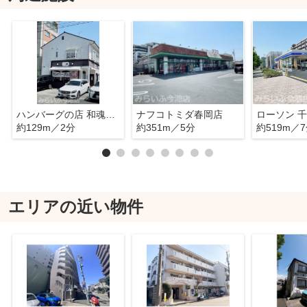
ハンバーグの店 和魂洋食 朋
ナフコトミダ春岡店
約129m／2分
約351m／5分
約519m／
エリアの近い物件