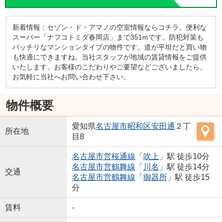
新着情報：セゾン・ド・アマノの空室情報ならコチラ。便利な
スーパー「ナフコトミダ春岡店」まで351mです。防犯対策も
バッチリなマンションタイプの物件です。道が平坦だと買い物
も快適にできますね。当社スタッフが地域の賃貸情報をご提供
いたします。お客様のこだわりやご要望などございましたら、
お気軽に当社へお問い合わせ下さい。
物件概要
愛知県
名古屋市昭和区
安田通
２丁
所在地
目8
名古屋市営桜通線
「
吹上
」駅 徒歩10分
名古屋市営鶴舞線
「
川名
」駅 徒歩14分
交通
名古屋市営鶴舞線
「
御器所
」駅 徒歩15
分
賃料
-