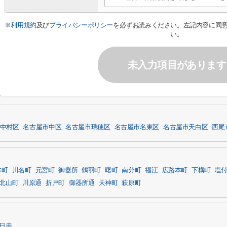
※
利用規約
及び
プライバシーポリシー
を必ずお読みください。左記内容に同
い。
未入力項目があります
中村区
名古屋市中区
名古屋市瑞穂区
名古屋市名東区
名古屋市天白区
西尾
本町
川名町
元宮町
御器所
鶴羽町
曙町
南分町
福江
広路本町
下構町
塩
北山町
川原通
折戸町
御器所通
天神町
萩原町
日赤