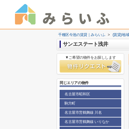
千種区今池の賃貸｜みらいふ
>
(賃貸)地
サンエステート浅井
▼ご希望の物件をお探しします
同じエリアの物件
名古屋市昭和区
駒方町
名古屋市営鶴舞線 川名
名古屋市営鶴舞線 いりなか