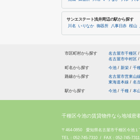
サンエステート浅井周辺の駅から探す
川名
いりなか
御器所
八事日赤
桜山
市区町村から探す
名古屋市千種区
/
名古屋市中村区
/
町名から探す
今池
/
新栄
/
千
路線から探す
名古屋市営東山
東海道本線
/
名
駅から探す
今池
/
千種
/
本
千種区今池の賃貸物件なら地域密
〒464-0850 愛知県名古屋市千種区今池１
TEL：052-745-7310 / FAX：052-745-7311