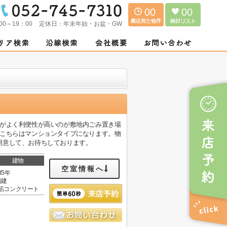
00
00
00～19：00
定休日：
年末年始・お盆・GW
手がよく利便性が高いのが敷地内ごみ置き場
。こちらはマンションタイプになります。物
用意して、お待ちしております。
建物
空室情報へ
35年
階建
筋コンクリート