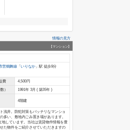
情報の見方
【マンション】
市営鶴舞線
「
いりなか
」駅 徒歩9分
益費
4,500円
年数）
1991年 3月 ( 築35年 )
4階建
ト浅井。防犯対策もバッチリなマンショ
の多い、敷地内ごみ置き場があります。
立地しています。当社は賃貸物件情報を豊
せた物件をご紹介させていただきますの