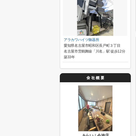
アラカワハイツ御器所
愛知県名古屋市昭和区長戸町３丁目
名古屋市営鶴舞線「川名」駅 徒歩12分
築33年
みらいふ今池店