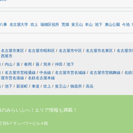
八事
名古屋大学
吹上
瑞穂区役所
荒畑
覚王山
本山
池下
東山公園
今池
名古屋市東区
/
名古屋市昭和区
/
名古屋市中区
/
名古屋市名東区
/
名古屋市
西尾市
種
/
内山
/
泉
/
春岡
/
葵
/
筒井
/
仲田
/
池下
線
/
名古屋市営桜通線
/
中央線
/
名古屋市営名城線
/
名古屋市営鶴舞線
/
名鉄
古屋市営名港線
/
名鉄名古屋本線
山
/
池下
/
新栄町
/
車道
/
吹上
/
覚王山
/
御器所
/
高岳
着のみらいふへ！エリア情報も満載！
丁目6-7 サンパワービル４階