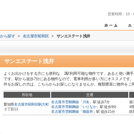
営業時間：
10：
域から探す
>
名古屋市昭和区
>
サンエステート浅井
サンエステート浅井
よくお出かけをする方にも便利な、2駅利用可能な物件です。あると使い勝
です。駅から徒歩7分にある物件なので、電車利用が多い方にオススメです
件をお探しの方は、こちらからお探しになりませんか。種類豊富に物件をご
所在地
交通
名古屋市営鶴舞線
「
川名
」駅 徒歩7分
築
愛知県
名古屋市昭和区
駒方町
名古屋市営鶴舞線
「
いりなか
」駅 徒歩9分
4
３丁目11
名古屋市営鶴舞線
「
御器所
」駅 徒歩21分
鉄