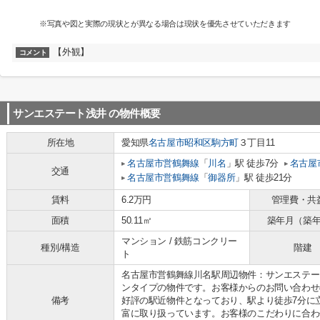
※写真や図と実際の現状とが異なる場合は現状を優先させていただきます
【外観】
コメント
サンエステート浅井
の物件概要
所在地
愛知県
名古屋市昭和区
駒方町
３丁目11
名古屋市営鶴舞線
「
川名
」駅 徒歩7分
名古屋
交通
名古屋市営鶴舞線
「
御器所
」駅 徒歩21分
賃料
6.2万円
管理費・共
面積
50.11㎡
築年月（築
マンション / 鉄筋コンクリー
種別/構造
階建
ト
名古屋市営鶴舞線川名駅周辺物件：サンエステー
ンタイプの物件です。お客様からのお問い合わせ
備考
好評の駅近物件となっており、駅より徒歩7分に
富に取り扱っています。お客様のこだわりに合わ