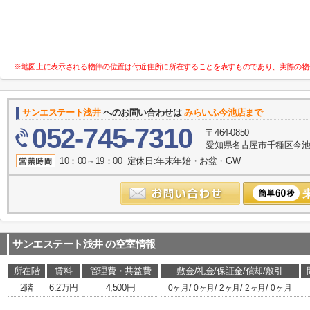
※地図上に表示される物件の位置は付近住所に所在することを表すものであり、実際の物
サンエステート浅井
へのお問い合わせは
みらいふ今池店まで
052-745-7310
〒464-0850
愛知県名古屋市千種区今池１
10：00～19：00 定休日:年末年始・お盆・GW
サンエステート浅井
の空室情報
所在階
賃料
管理費・共益費
敷金/礼金/保証金/償却/敷引
2階
6.2万円
4,500円
/
/
/
/
0ヶ月
0ヶ月
2ヶ月
2ヶ月
0ヶ月