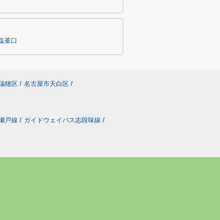
塩釜口
瑞穂区
/
名古屋市天白区
/
瀬戸線
/
ガイドウェイバス志段味線
/