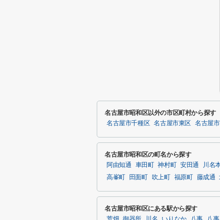
名古屋市昭和区以外の市区町村から探す
名古屋市千種区
名古屋市東区
名古屋市
名古屋市昭和区の町名から探す
阿由知通
車田町
神村町
安田通
川名
高峯町
田面町
吹上町
福原町
藤成通
名古屋市昭和区にある駅から探す
荒畑
御器所
川名
いりなか
八事
八事