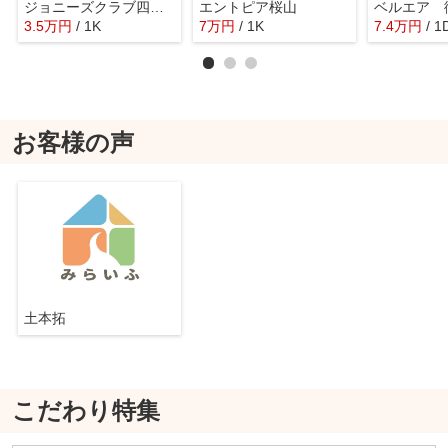
ジョニーズクラブ四ッ谷
エントピア桜山
ベルエア 
3.5
万
円
/ 1K
7
万
円
/ 1K
7.4
万
円
/ 1
お客様の声
土本拓
こだわり特集