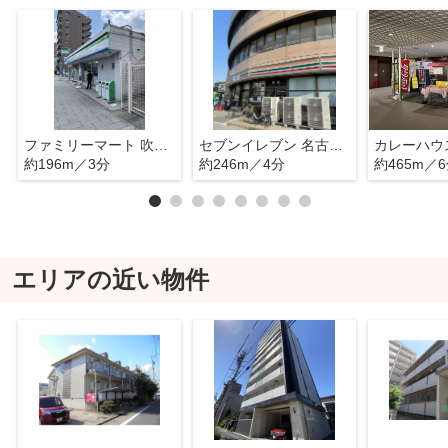
ファミリーマート 吹上駅前店
セブンイレブン 名古屋吹上駅前店
約196m／3分
約246m／4分
約465m／
エリアの近い物件