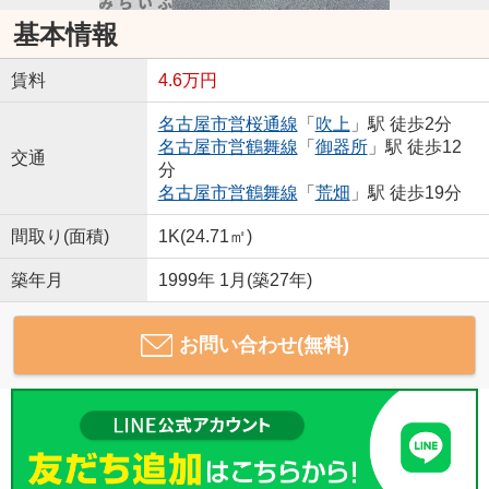
基本情報
賃料
4.6万円
名古屋市営桜通線
「
吹上
」駅 徒歩2分
名古屋市営鶴舞線
「
御器所
」駅 徒歩12
交通
分
名古屋市営鶴舞線
「
荒畑
」駅 徒歩19分
間取り(面積)
1K(24.71㎡)
築年月
1999年 1月(築27年)
お問い合わせ(無料)