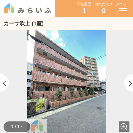
閲覧履歴
お気に入り
メニュー
1
0
カーサ吹上 (
1
室)
1 / 17