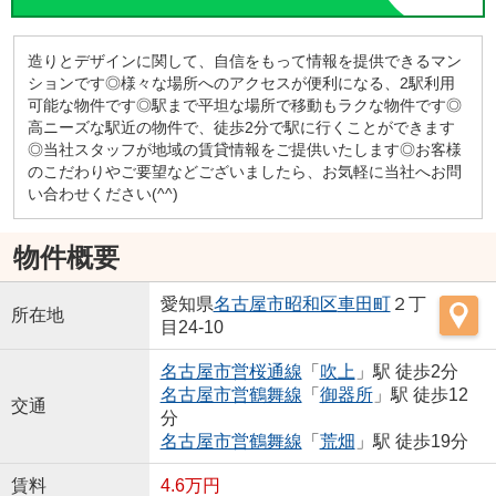
造りとデザインに関して、自信をもって情報を提供できるマン
ションです◎様々な場所へのアクセスが便利になる、2駅利用
可能な物件です◎駅まで平坦な場所で移動もラクな物件です◎
高ニーズな駅近の物件で、徒歩2分で駅に行くことができます
◎当社スタッフが地域の賃貸情報をご提供いたします◎お客様
のこだわりやご要望などございましたら、お気軽に当社へお問
い合わせください(^^)
物件概要
愛知県
名古屋市昭和区
車田町
２丁
所在地
目24-10
名古屋市営桜通線
「
吹上
」駅 徒歩2分
名古屋市営鶴舞線
「
御器所
」駅 徒歩12
交通
分
名古屋市営鶴舞線
「
荒畑
」駅 徒歩19分
賃料
4.6万円