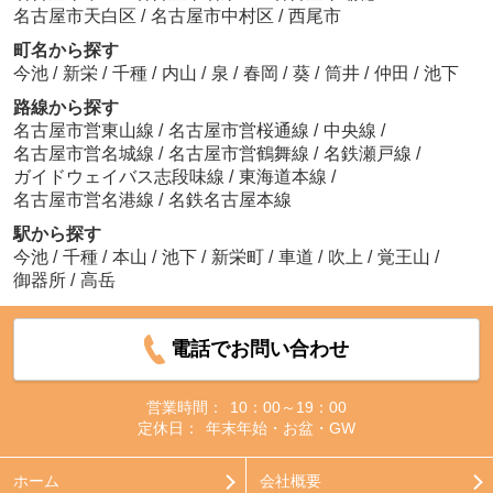
名古屋市天白区
/
名古屋市中村区
/
西尾市
町名から探す
今池
/
新栄
/
千種
/
内山
/
泉
/
春岡
/
葵
/
筒井
/
仲田
/
池下
路線から探す
名古屋市営東山線
/
名古屋市営桜通線
/
中央線
/
名古屋市営名城線
/
名古屋市営鶴舞線
/
名鉄瀬戸線
/
ガイドウェイバス志段味線
/
東海道本線
/
名古屋市営名港線
/
名鉄名古屋本線
駅から探す
今池
/
千種
/
本山
/
池下
/
新栄町
/
車道
/
吹上
/
覚王山
/
御器所
/
高岳
電話でお問い合わせ
営業時間：
10：00～19：00
定休日：
年末年始・お盆・GW
ホーム
会社概要