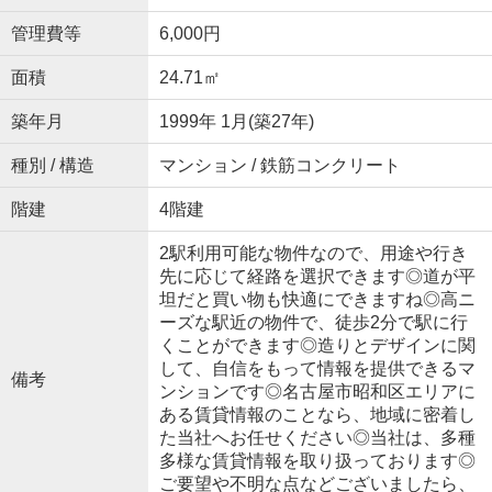
管理費等
6,000円
面積
24.71㎡
築年月
1999年 1月(築27年)
種別 / 構造
マンション / 鉄筋コンクリート
階建
4階建
2駅利用可能な物件なので、用途や行き
先に応じて経路を選択できます◎道が平
坦だと買い物も快適にできますね◎高ニ
ーズな駅近の物件で、徒歩2分で駅に行
くことができます◎造りとデザインに関
して、自信をもって情報を提供できるマ
備考
ンションです◎名古屋市昭和区エリアに
ある賃貸情報のことなら、地域に密着し
た当社へお任せください◎当社は、多種
多様な賃貸情報を取り扱っております◎
ご要望や不明な点などございましたら、