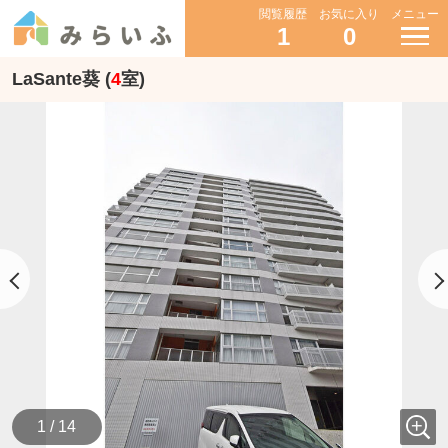
閲覧履歴
お気に入り
メニュー
1
0
LaSante葵 (
4
室)
1 / 14