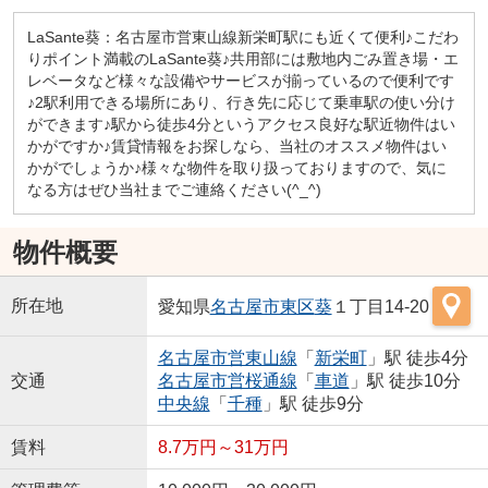
LaSante葵：名古屋市営東山線新栄町駅にも近くて便利♪こだわ
りポイント満載のLaSante葵♪共用部には敷地内ごみ置き場・エ
レベータなど様々な設備やサービスが揃っているので便利です
♪2駅利用できる場所にあり、行き先に応じて乗車駅の使い分け
ができます♪駅から徒歩4分というアクセス良好な駅近物件はい
かがですか♪賃貸情報をお探しなら、当社のオススメ物件はい
かがでしょうか♪様々な物件を取り扱っておりますので、気に
なる方はぜひ当社までご連絡ください(^_^)
物件概要
所在地
愛知県
名古屋市東区
葵
１丁目14-20
名古屋市営東山線
「
新栄町
」駅 徒歩4分
交通
名古屋市営桜通線
「
車道
」駅 徒歩10分
中央線
「
千種
」駅 徒歩9分
賃料
8.7万円～31万円