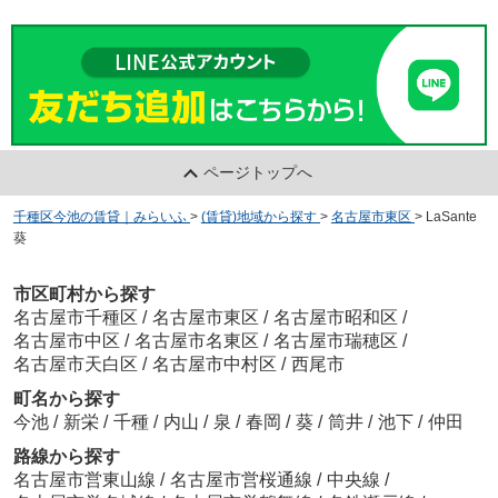
ページトップへ
千種区今池の賃貸｜みらいふ
>
(賃貸)地域から探す
>
名古屋市東区
>
LaSante
葵
市区町村から探す
名古屋市千種区
/
名古屋市東区
/
名古屋市昭和区
/
名古屋市中区
/
名古屋市名東区
/
名古屋市瑞穂区
/
名古屋市天白区
/
名古屋市中村区
/
西尾市
町名から探す
今池
/
新栄
/
千種
/
内山
/
泉
/
春岡
/
葵
/
筒井
/
池下
/
仲田
路線から探す
名古屋市営東山線
/
名古屋市営桜通線
/
中央線
/