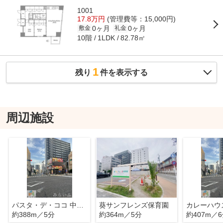
1001
17.8万円
(管理費等：15,000円)
0ヶ月
0ヶ月
敷金
礼金
10階
82.78㎡
1LDK
1
残り
件を表示する
周辺施設
パスタ・デ・ココ 中区新栄店
葵サンフレンズ保育園
約388m／5分
約364m／5分
約407m／