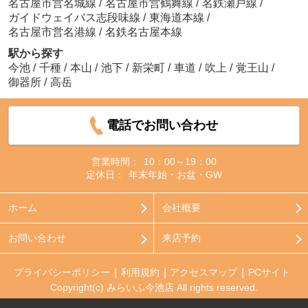
名古屋市営名城線
/
名古屋市営鶴舞線
/
名鉄瀬戸線
/
ガイドウェイバス志段味線
/
東海道本線
/
名古屋市営名港線
/
名鉄名古屋本線
駅から探す
今池
/
千種
/
本山
/
池下
/
新栄町
/
車道
/
吹上
/
覚王山
/
御器所
/
高岳
電話でお問い合わせ
営業時間：
10：00～19：00
定休日：
年末年始・お盆・GW
ホーム
会社概要
お問い合わせ
来店予約
プライバシーポリシー
利用規約
アクセスマップ
PCサイト
Copyright(c) みらいふ今池店 All rights reserved.