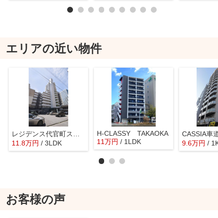
エリアの近い物件
H-CLASSY TAKAOKA
レジデンス代官町スクエア
CASSIA車
11
万
円
/ 1LDK
11.8
万
円
/ 3LDK
9.6
万
円
/ 1
お客様の声