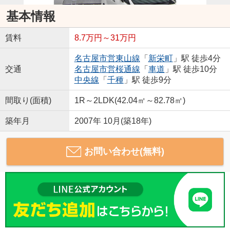
基本情報
賃料
8.7万円～31万円
名古屋市営東山線
「
新栄町
」駅 徒歩4分
交通
名古屋市営桜通線
「
車道
」駅 徒歩10分
中央線
「
千種
」駅 徒歩9分
間取り(面積)
1R～2LDK(42.04㎡～82.78㎡)
築年月
2007年 10月(築18年)
お問い合わせ(無料)