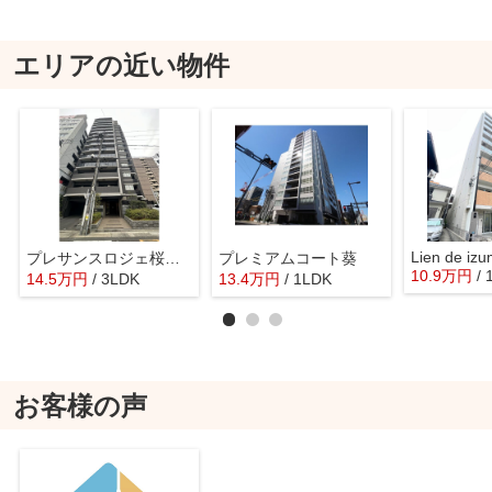
エリアの近い物件
Lien de izu
プレサンスロジェ桜通代官町
プレミアムコート葵
10.9
万
円
/
14.5
万
円
/ 3LDK
13.4
万
円
/ 1LDK
お客様の声