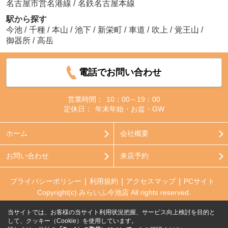
名古屋市営名港線
/
名鉄名古屋本線
駅から探す
今池
/
千種
/
本山
/
池下
/
新栄町
/
車道
/
吹上
/
覚王山
/
御器所
/
高岳
電話でお問い合わせ
営業時間：
10：00～19：00
定休日：
年末年始・お盆・GW
ホーム
会社概要
お問い合わせ
来店予約
プライバシーポリシー
利用規約
アクセスマップ
PCサイト
Copyright(c) みらいふ今池店 All rights reserved.
当サイトでは、お客様の当サイト利用状況把握、サービス向上検討を目的と
して、クッキー（Cookie）を使用しています。