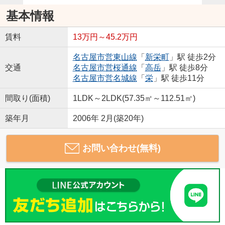
基本情報
賃料
13万円～45.2万円
名古屋市営東山線
「
新栄町
」駅 徒歩2分
交通
名古屋市営桜通線
「
高岳
」駅 徒歩8分
名古屋市営名城線
「
栄
」駅 徒歩11分
間取り(面積)
1LDK～2LDK(57.35㎡～112.51㎡)
築年月
2006年 2月(築20年)
お問い合わせ(無料)