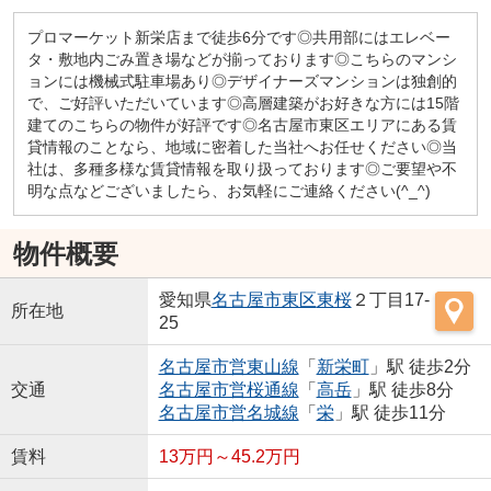
プロマーケット新栄店まで徒歩6分です◎共用部にはエレベー
タ・敷地内ごみ置き場などが揃っております◎こちらのマンシ
ョンには機械式駐車場あり◎デザイナーズマンションは独創的
で、ご好評いただいています◎高層建築がお好きな方には15階
建てのこちらの物件が好評です◎名古屋市東区エリアにある賃
貸情報のことなら、地域に密着した当社へお任せください◎当
社は、多種多様な賃貸情報を取り扱っております◎ご要望や不
明な点などございましたら、お気軽にご連絡ください(^_^)
物件概要
愛知県
名古屋市東区
東桜
２丁目17-
所在地
25
名古屋市営東山線
「
新栄町
」駅 徒歩2分
交通
名古屋市営桜通線
「
高岳
」駅 徒歩8分
名古屋市営名城線
「
栄
」駅 徒歩11分
賃料
13万円～45.2万円