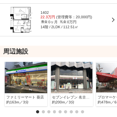
1402
22.3万円
(管理費等：20,000円)
0ヶ月
0万円
敷金
礼金
14階
112.51㎡
2LDK
周辺施設
ファミリーマート 葵店
セブンイレブン 名古屋セントラル葵ビル店
プロマーケ
約163m／3分
約200m／3分
約478m／