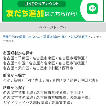
ページトップへ
千種区今池の賃貸｜みらいふ
>
(賃貸)地域から探す
>
名古屋市東区
>
レジディ
ア東桜Ⅱ
市区町村から探す
名古屋市千種区
/
名古屋市東区
/
名古屋市昭和区
/
名古屋市中区
/
名古屋市名東区
/
名古屋市瑞穂区
/
名古屋市天白区
/
名古屋市中村区
/
西尾市
町名から探す
今池
/
新栄
/
千種
/
内山
/
泉
/
春岡
/
葵
/
筒井
/
仲田
/
池下
路線から探す
名古屋市営東山線
/
名古屋市営桜通線
/
中央線
/
名古屋市営名城線
/
名古屋市営鶴舞線
/
名鉄瀬戸線
/
ガイドウェイバス志段味線
/
東海道本線
/