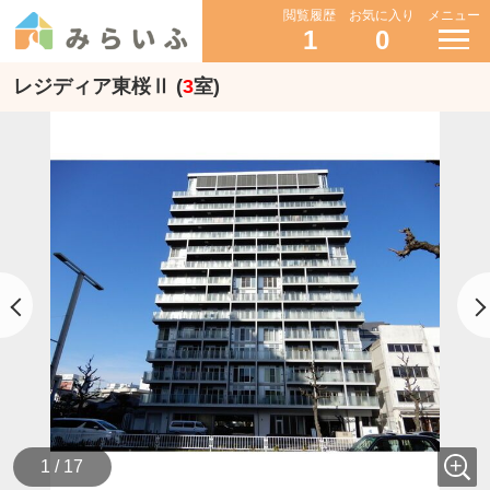
閲覧履歴
お気に入り
メニュー
1
0
レジディア東桜Ⅱ (
3
室)
1 / 17