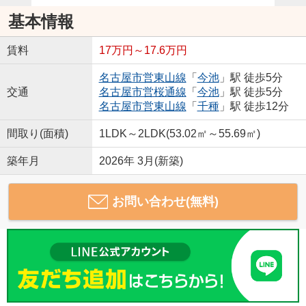
基本情報
賃料
17万円～17.6万円
名古屋市営東山線
「
今池
」駅 徒歩5分
交通
名古屋市営桜通線
「
今池
」駅 徒歩5分
名古屋市営東山線
「
千種
」駅 徒歩12分
間取り(面積)
1LDK～2LDK(53.02㎡～55.69㎡)
築年月
2026年 3月(新築)
お問い合わせ(無料)