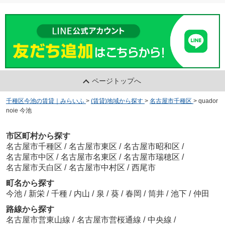
ページトップへ
千種区今池の賃貸｜みらいふ
>
(賃貸)地域から探す
>
名古屋市千種区
>
quador
noie 今池
市区町村から探す
名古屋市千種区
/
名古屋市東区
/
名古屋市昭和区
/
名古屋市中区
/
名古屋市名東区
/
名古屋市瑞穂区
/
名古屋市天白区
/
名古屋市中村区
/
西尾市
町名から探す
今池
/
新栄
/
千種
/
内山
/
泉
/
葵
/
春岡
/
筒井
/
池下
/
仲田
路線から探す
名古屋市営東山線
/
名古屋市営桜通線
/
中央線
/