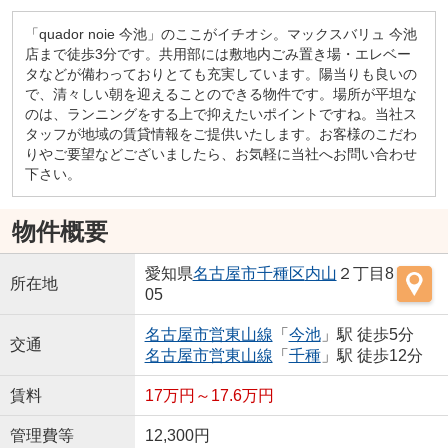
「quador noie 今池」のここがイチオシ。マックスバリュ 今池
店まで徒歩3分です。共用部には敷地内ごみ置き場・エレベー
タなどが備わっておりとても充実しています。陽当りも良いの
で、清々しい朝を迎えることのできる物件です。場所が平坦な
のは、ランニングをする上で抑えたいポイントですね。当社ス
タッフが地域の賃貸情報をご提供いたします。お客様のこだわ
りやご要望などございましたら、お気軽に当社へお問い合わせ
下さい。
物件概要
愛知県
名古屋市千種区
内山
２丁目8
所在地
05
名古屋市営東山線
「
今池
」駅 徒歩5分
交通
名古屋市営東山線
「
千種
」駅 徒歩12分
賃料
17万円～17.6万円
管理費等
12,300円