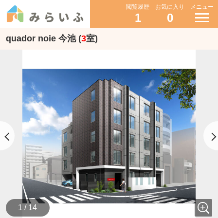
閲覧履歴
お気に入り
メニュー
1
0
quador noie 今池 (
3
室)
1 / 14