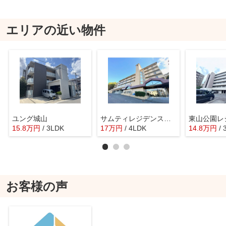
エリアの近い物件
ユング城山
サムティレジデンス東山公園
東山公園レ
15.8
万
円
/ 3LDK
17
万
円
/ 4LDK
14.8
万
円
/
お客様の声