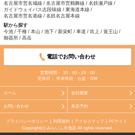
名古屋市営名城線
/
名古屋市営鶴舞線
/
名鉄瀬戸線
/
ガイドウェイバス志段味線
/
東海道本線
/
名古屋市営名港線
/
名鉄名古屋本線
駅から探す
今池
/
千種
/
本山
/
池下
/
新栄町
/
車道
/
吹上
/
覚王山
/
御器所
/
高岳
電話でお問い合わせ
営業時間：
10：00～19：00
定休日：
年末年始・お盆・GW
ホーム
会社概要
お問い合わせ
来店予約
プライバシーポリシー
利用規約
アクセスマップ
PCサイト
Copyright(c) みらいふ今池店 All rights reserved.