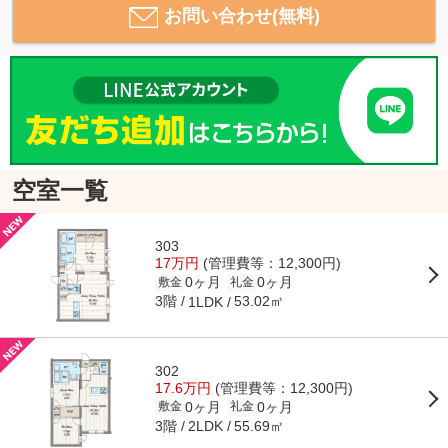
お問い合わせ(無料)
空室一覧
303
17万円
(管理費等：12,300円)
0ヶ月
0ヶ月
敷金
礼金
3階
53.02㎡
1LDK
302
17.6万円
(管理費等：12,300円)
0ヶ月
0ヶ月
敷金
礼金
3階
55.69㎡
2LDK