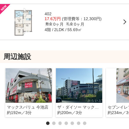
402
17.6万円
(管理費等：12,300円)
0ヶ月
0ヶ月
敷金
礼金
4階
55.69㎡
2LDK
周辺施設
マックスバリュ 今池店
ザ・ダイソー マックスバリュ今池店
約192m／3分
約200m／3分
約234m／