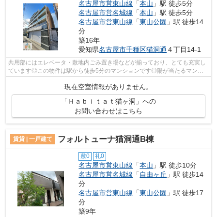
名古屋市営東山線
「
本山
」駅 徒歩5分
名古屋市営名城線
「
本山
」駅 徒歩5分
名古屋市営東山線
「
東山公園
」駅 徒歩14
分
築16年
愛知県
名古屋市千種区
猫洞通
４丁目14-1
共用部にはエレベータ・敷地内ごみ置き場などが揃っており、とても充実し
ています◎この物件は駅から徒歩5分のマンションです◎陽が当たるマンシ
ョンは湿気も少なく健康な毎日を過ごせま...
現在空室情報がありません。
「Ｈａｂｉｔａｔ猫ヶ洞」への
お問い合わせはこちら
フォルトューナ猫洞通B棟
賃貸 | 一戸建て
敷0
礼0
名古屋市営東山線
「
本山
」駅 徒歩10分
名古屋市営名城線
「
自由ヶ丘
」駅 徒歩14
分
名古屋市営東山線
「
東山公園
」駅 徒歩17
分
築9年