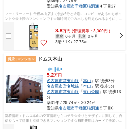
築39年 / 27.75㎡
愛知県
名古屋市千種区
猫洞通
４丁目27
ファミリーマート 千種本山店まで徒歩6分と近場にコンビニがあるのもポイ
ント☆最上階のマンションです☆短時間でごみ出しを終えられるように、敷
地内にゴミ置き場をつけております☆2駅...
3.8
万
円
(管理費等：3,000円 )
0ヶ月
0ヶ月
敷金
礼金
3階 / 1K / 27.75㎡
ドムス本山
賃貸 | マンション
敷0
礼0
5.2
万円
名古屋市営東山線
「
本山
」駅 徒歩3分
名古屋市営名城線
「
本山
」駅 徒歩3分
名古屋市営東山線
「
東山公園
」駅 徒歩13
分
築31年 / 29.74㎡～30.24㎡
愛知県
名古屋市千種区
猫洞通
５丁目6
新着情報：ドムス本山の空室情報ならコチラ☆造りとデザインに関して、自
信をもって情報を提供できるマンションです☆初期費用はカードで決済いた
だけます☆自走式の駐車場がある物件です...