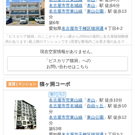
名古屋市営名城線
「
本山
」駅 徒歩6分
名古屋市営東山線
「
東山公園
」駅 徒歩13
分
築6年
愛知県
名古屋市千種区
猫洞通
４丁目4-2
「ビスカリア猫洞」のここがイチオシ♪家から266mの場所に名古屋猫洞郵便
局があります♪最上階のマンションです♪清潔な敷地内ごみ置き場のあるマン
ション♪名古屋市千種区エリアにある賃...
現在空室情報がありません。
「ビスカリア猫洞」への
お問い合わせはこちら
猫ヶ洞コーポ
賃貸 | マンション
敷0
礼0
名古屋市営東山線
「
本山
」駅 徒歩10分
名古屋市営名城線
「
自由ヶ丘
」駅 徒歩10
分
名古屋市営東山線
「
東山公園
」駅 徒歩12
分
築53年
愛知県
名古屋市千種区
猫洞通
１丁目3-2