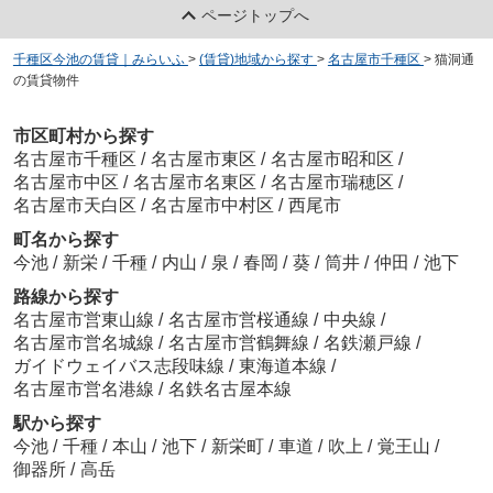
ページトップへ
千種区今池の賃貸｜みらいふ
>
(賃貸)地域から探す
>
名古屋市千種区
>
猫洞通
の賃貸物件
市区町村から探す
名古屋市千種区
/
名古屋市東区
/
名古屋市昭和区
/
名古屋市中区
/
名古屋市名東区
/
名古屋市瑞穂区
/
名古屋市天白区
/
名古屋市中村区
/
西尾市
町名から探す
今池
/
新栄
/
千種
/
内山
/
泉
/
春岡
/
葵
/
筒井
/
仲田
/
池下
路線から探す
名古屋市営東山線
/
名古屋市営桜通線
/
中央線
/
名古屋市営名城線
/
名古屋市営鶴舞線
/
名鉄瀬戸線
/
ガイドウェイバス志段味線
/
東海道本線
/
名古屋市営名港線
/
名鉄名古屋本線
駅から探す
今池
/
千種
/
本山
/
池下
/
新栄町
/
車道
/
吹上
/
覚王山
/
御器所
/
高岳