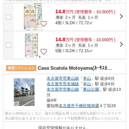
などが備わっておりとても充実しています...
14.8
万
円
(管理費等：10,000円 )
2ヶ月
1ヶ月
敷金
礼金
4階 / 3LDK / 72.72㎡
14.8
万
円
(管理費等：10,000円 )
2ヶ月
1ヶ月
敷金
礼金
5階 / 3LDK / 72.15㎡
Casa Scatola Motoyama(ｶｰｻｽｶｰﾄﾗﾓﾄﾔﾏ)
賃貸 | マンション
名古屋市営東山線
「
本山
」駅 徒歩6分
名古屋市営名城線
「
本山
」駅 徒歩6分
名古屋市営東山線
「
東山公園
」駅 徒歩13
分
築4年
愛知県
名古屋市千種区
猫洞通
４丁目28
家から496mのところに、薬や日用品を買うのに便利なB&Dドラッグストア
本山駅店があります☆クレジットカードで初期費用をお支払いいただける物
件です☆新しいのでこだわりの多い方...
現在空室情報がありません。