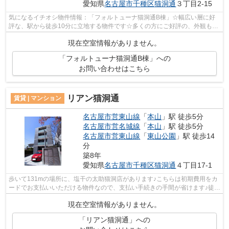
愛知県
名古屋市千種区
猫洞通
３丁目2-15
気になるイチオシ物件情報：「フォルトューナ猫洞通B棟」☆幅広い層に好
評な、駅から徒歩10分に立地する物件です☆多くの方にご好評の、外観も綺
麗な一戸建て物件です☆築6年でしっかりと...
現在空室情報がありません。
「フォルトューナ猫洞通B棟」への
お問い合わせはこちら
リアン猫洞通
賃貸 | マンション
名古屋市営東山線
「
本山
」駅 徒歩5分
名古屋市営名城線
「
本山
」駅 徒歩5分
名古屋市営東山線
「
東山公園
」駅 徒歩14
分
築8年
愛知県
名古屋市千種区
猫洞通
４丁目17-1
歩いて131mの場所に、塩干の太助猫洞店があります♪こちらは初期費用をカ
ードでお支払いいただける物件なので、支払い手続きの手間が省けます♪徒歩
5分に駅がある物件です♪こちらはマン...
現在空室情報がありません。
「リアン猫洞通」への