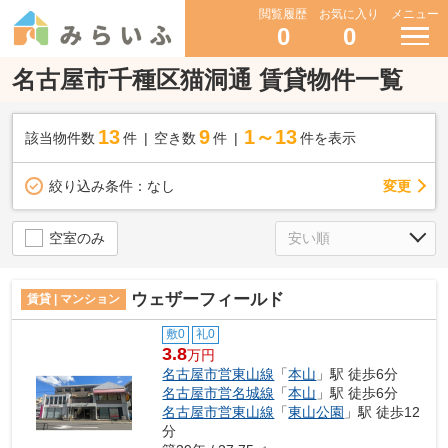
閲覧履歴
お気に入り
メニュー
0
0
名古屋市千種区猫洞通 賃貸物件一覧
13
9
1～13
該当物件数
件
空き数
件
件を表示
変更
絞り込み条件：
なし
空室のみ
ウェザーフィールド
賃貸 | マンション
敷0
礼0
3.8
万円
名古屋市営東山線
「
本山
」駅 徒歩6分
名古屋市営名城線
「
本山
」駅 徒歩6分
名古屋市営東山線
「
東山公園
」駅 徒歩12
分