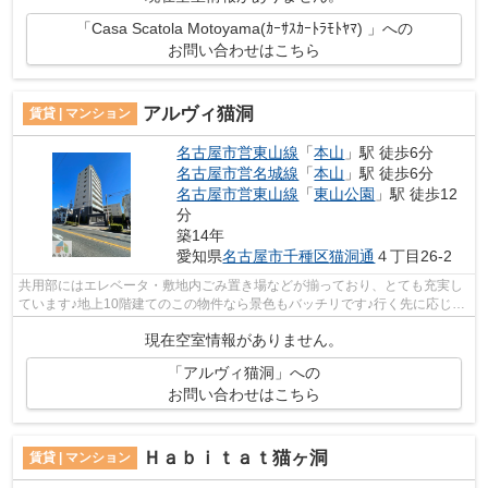
「Casa Scatola Motoyama(ｶｰｻｽｶｰﾄﾗﾓﾄﾔﾏ) 」への
お問い合わせはこちら
アルヴィ猫洞
賃貸 | マンション
名古屋市営東山線
「
本山
」駅 徒歩6分
名古屋市営名城線
「
本山
」駅 徒歩6分
名古屋市営東山線
「
東山公園
」駅 徒歩12
分
築14年
愛知県
名古屋市千種区
猫洞通
４丁目26-2
共用部にはエレベータ・敷地内ごみ置き場などが揃っており、とても充実し
ています♪地上10階建てのこの物件なら景色もバッチリです♪行く先に応じて
経路を選べる、2駅利用可能な物件です...
現在空室情報がありません。
「アルヴィ猫洞」への
お問い合わせはこちら
Ｈａｂｉｔａｔ猫ヶ洞
賃貸 | マンション