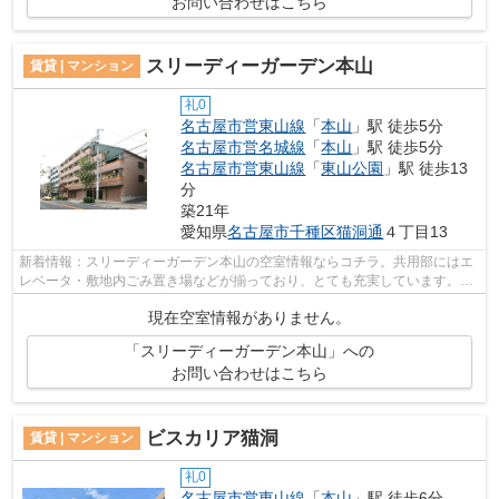
お問い合わせはこちら
スリーディーガーデン本山
賃貸 | マンション
礼0
名古屋市営東山線
「
本山
」駅 徒歩5分
名古屋市営名城線
「
本山
」駅 徒歩5分
名古屋市営東山線
「
東山公園
」駅 徒歩13
分
築21年
愛知県
名古屋市千種区
猫洞通
４丁目13
新着情報：スリーディーガーデン本山の空室情報ならコチラ。共用部にはエ
レベータ・敷地内ごみ置き場などが揃っており、とても充実しています。こ
ちらはマンションタイプになります。...
現在空室情報がありません。
「スリーディーガーデン本山」への
お問い合わせはこちら
ビスカリア猫洞
賃貸 | マンション
礼0
名古屋市営東山線
「
本山
」駅 徒歩6分