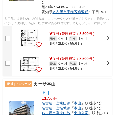
分
築21年 / 54.85㎡～55.61㎡
愛知県
名古屋市千種区
猫洞通
２丁目19-1
共用部には敷地内ごみ置き場・エレベータなどが揃っております。通勤やお
出かけに便利な、徒歩10分に駅のある物件です。造りとデザインに関して、
自信をもって情報を提供できるマンシ...
9
万
円
(管理費等：8,500円 )
0ヶ月
1ヶ月
敷金
礼金
1階 / 2LDK / 55.61㎡
9
万
円
(管理費等：8,500円 )
0ヶ月
1ヶ月
敷金
礼金
1階 / 2LDK / 54.85㎡
カーサ本山
賃貸 | マンション
敷0
11.5
万円
名古屋市営東山線
「
本山
」駅 徒歩4分
名古屋市営名城線
「
本山
」駅 徒歩4分
名古屋市営東山線
「
東山公園
」駅 徒歩13