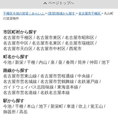
ページトップへ
千種区今池の賃貸｜みらいふ
>
(賃貸)地域から探す
>
名古屋市千種区
>
丸山町
の賃貸物件
市区町村から探す
名古屋市千種区
/
名古屋市東区
/
名古屋市昭和区
/
名古屋市中区
/
名古屋市名東区
/
名古屋市瑞穂区
/
名古屋市天白区
/
名古屋市中村区
/
西尾市
町名から探す
今池
/
新栄
/
千種
/
内山
/
泉
/
葵
/
春岡
/
筒井
/
仲田
/
池下
路線から探す
名古屋市営東山線
/
名古屋市営桜通線
/
中央線
/
名古屋市営名城線
/
名古屋市営鶴舞線
/
名鉄瀬戸線
/
ガイドウェイバス志段味線
/
東海道本線
/
名古屋市営名港線
/
名鉄名古屋本線
駅から探す
今池
/
千種
/
本山
/
池下
/
新栄町
/
車道
/
吹上
/
覚王山
/
御器所
/
高岳