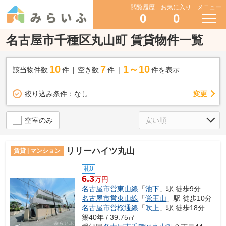
閲覧履歴
お気に入り
メニュー
0
0
名古屋市千種区丸山町 賃貸物件一覧
10
7
1～10
該当物件数
件
空き数
件
件を表示
変更
絞り込み条件：
なし
空室のみ
リリーハイツ丸山
賃貸 | マンション
礼0
6.3
万円
名古屋市営東山線
「
池下
」駅 徒歩9分
名古屋市営東山線
「
覚王山
」駅 徒歩10分
名古屋市営桜通線
「
吹上
」駅 徒歩18分
築40年 / 39.75㎡