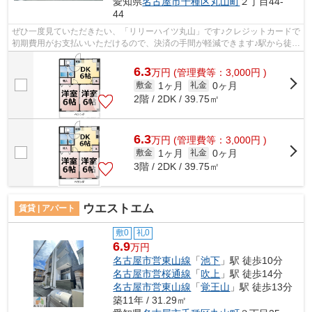
愛知県
名古屋市千種区
丸山町
２丁目44-
44
ぜひ一度見ていただきたい、「リリーハイツ丸山」です♪クレジットカードで
初期費用がお支払いいただけるので、決済の手間が軽減できます♪駅から徒歩
9分に立地する、魅力的な駅近物件で...
6.3
万
円
(管理費等：3,000円 )
1ヶ月
0ヶ月
敷金
礼金
2階 / 2DK / 39.75㎡
6.3
万
円
(管理費等：3,000円 )
1ヶ月
0ヶ月
敷金
礼金
3階 / 2DK / 39.75㎡
ウエストエム
賃貸 | アパート
敷0
礼0
6.9
万円
名古屋市営東山線
「
池下
」駅 徒歩10分
名古屋市営桜通線
「
吹上
」駅 徒歩14分
名古屋市営東山線
「
覚王山
」駅 徒歩13分
築11年 / 31.29㎡