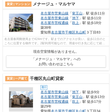
メナージュ・マルヤマ
賃貸 | マンション
名古屋市営東山線
「
覚王山
」駅 徒歩11分
名古屋市営東山線
「
池下
」駅 徒歩11分
名古屋市営桜通線
「
吹上
」駅 徒歩18分
築38年
愛知県
名古屋市千種区
丸山町
３丁目83
名古屋春岡郵便局まで424mです。駅までのアクセスが良い、徒歩11分のと
ころに位置する物件です。2駅利用可能なので、用途や行き先に応じて経路
を選択できます。上階はありませんので、...
現在空室情報がありません。
「メナージュ・マルヤマ」への
お問い合わせはこちら
千種区丸山町貸家
賃貸 | 一戸建て
敷0
名古屋市営東山線
「
池下
」駅 徒歩9分
名古屋市営東山線
「
覚王山
」駅 徒歩13分
名古屋市営桜通線
「
吹上
」駅 徒歩17分
築29年
愛知県
名古屋市千種区
丸山町
３丁目34