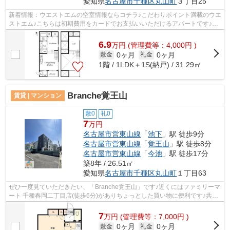
愛知県
名古屋市千種区
丸山町
３丁目25
新着情報：ウエストエムの空室情報ならコチラ♪こだわりポイント満載のウエ
ストエム♪こちらは初期費用をカードでお支払いいただけるアパートです♪2
駅利用可能なアパートなので行動範囲...
6.9
万
円
(管理費等：4,000円 )
0ヶ月
0ヶ月
敷金
礼金
1階 / 1LDK＋1S(納戸) / 31.29㎡
Branche覚王山
賃貸 | マンション
敷0
礼0
7
万円
名古屋市営東山線
「
池下
」駅 徒歩9分
名古屋市営東山線
「
覚王山
」駅 徒歩8分
名古屋市営東山線
「
今池
」駅 徒歩17分
築8年 / 26.51㎡
愛知県
名古屋市千種区
丸山町
１丁目63
ぜひ一度見ていただきたい、「Branche覚王山」です♪近くにはファミリーマ
ート 千種春岡二丁目店(徒歩6分)がありちょっとした買い物に便利です♪共用
部にはエレベータ・敷地内ごみ置き場...
7
万
円
(管理費等：7,000円 )
0ヶ月
0ヶ月
敷金
礼金