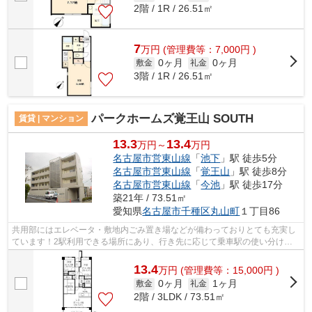
2階 / 1R / 26.51㎡
7
万
円
(管理費等：7,000円 )
0ヶ月
0ヶ月
敷金
礼金
3階 / 1R / 26.51㎡
パークホームズ覚王山 SOUTH
賃貸 | マンション
13.3
13.4
万円～
万円
名古屋市営東山線
「
池下
」駅 徒歩5分
名古屋市営東山線
「
覚王山
」駅 徒歩8分
名古屋市営東山線
「
今池
」駅 徒歩17分
築21年 / 73.51㎡
愛知県
名古屋市千種区
丸山町
１丁目86
共用部にはエレベータ・敷地内ごみ置き場などが備わっておりとても充実し
ています！2駅利用できる場所にあり、行き先に応じて乗車駅の使い分けが
できます！駅から徒歩6分にある物件な...
13.4
万
円
(管理費等：15,000円 )
0ヶ月
1ヶ月
敷金
礼金
2階 / 3LDK / 73.51㎡