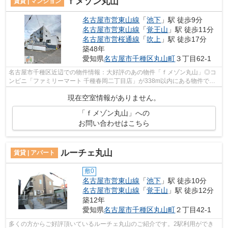
ｆメゾン丸山
賃貸 | マンション
名古屋市営東山線
「
池下
」駅 徒歩9分
名古屋市営東山線
「
覚王山
」駅 徒歩11分
名古屋市営桜通線
「
吹上
」駅 徒歩17分
築48年
愛知県
名古屋市千種区
丸山町
３丁目62-1
名古屋市千種区近辺での物件情報：大好評のあの物件「ｆメゾン丸山」◎コ
ンビニ「ファミリーマート 千種春岡二丁目店」が338m以内にある物件です
◎こちらは初期費用をカードでお支払いい...
現在空室情報がありません。
「ｆメゾン丸山」への
お問い合わせはこちら
ルーチェ丸山
賃貸 | アパート
敷0
名古屋市営東山線
「
池下
」駅 徒歩10分
名古屋市営東山線
「
覚王山
」駅 徒歩12分
築12年
愛知県
名古屋市千種区
丸山町
２丁目42-1
多くの方からご好評頂いているルーチェ丸山のご紹介です。2駅利用ができ