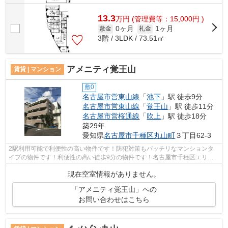
13.3
万
円
(管理費等：15,000円 )
0ヶ月
1ヶ月
敷金
礼金
3階 / 3LDK / 73.51㎡
アメニティ覚王山
賃貸 | マンション
敷0
名古屋市営東山線
「
池下
」駅 徒歩9分
名古屋市営東山線
「
覚王山
」駅 徒歩11分
名古屋市営桜通線
「
吹上
」駅 徒歩18分
築29年
愛知県
名古屋市千種区
丸山町
３丁目62-3
2駅利用可能で利便性の高い物件です！防犯対策もバッチリなマンションタ
イプの物件です！利便性の高い徒歩9分の物件です！名古屋市千種区エリア
と名古屋市営東山線池下付近での賃貸マ...
現在空室情報がありません。
「アメニティ覚王山」への
お問い合わせはこちら