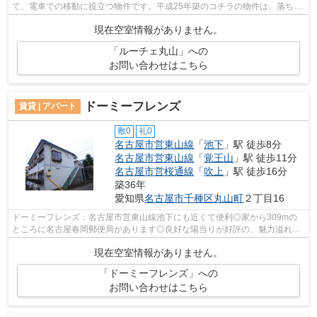
て、電車での移動に役立つ物件です。平成25年築のコチラの物件は、落ち着
きのある室内が魅力的です。駅から徒歩...
現在空室情報がありません。
「ルーチェ丸山」への
お問い合わせはこちら
ドーミーフレンズ
賃貸 | アパート
敷0
礼0
名古屋市営東山線
「
池下
」駅 徒歩8分
名古屋市営東山線
「
覚王山
」駅 徒歩11分
名古屋市営桜通線
「
吹上
」駅 徒歩16分
築36年
愛知県
名古屋市千種区
丸山町
２丁目16
ドーミーフレンズ：名古屋市営東山線池下にも近くて便利◎家から309mの
ところに名古屋春岡郵便局があります◎良好な陽当りが好評の、魅力溢れる
一押しの物件です◎2駅利用可能なので、用...
現在空室情報がありません。
「ドーミーフレンズ」への
お問い合わせはこちら