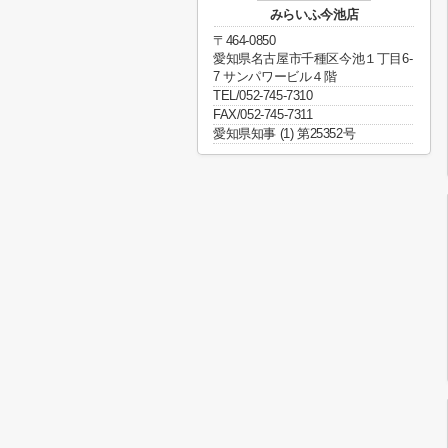
みらいふ今池店
〒464-0850
愛知県名古屋市千種区今池１丁目6-
7 サンパワービル４階
TEL/052-745-7310
FAX/052-745-7311
愛知県知事 (1) 第25352号