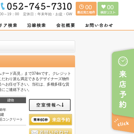
00
00
00～19：00
定休日：
年末年始・お盆・GW
ロムナード高見」まで374mです。クレジット
こだわり派も満足できるデザイナーズ物件
社へお任せ下さい。当社は、多種多様な賃
軽にご連絡下さい。
建物
空室情報へ
38年
階建
筋コンクリート