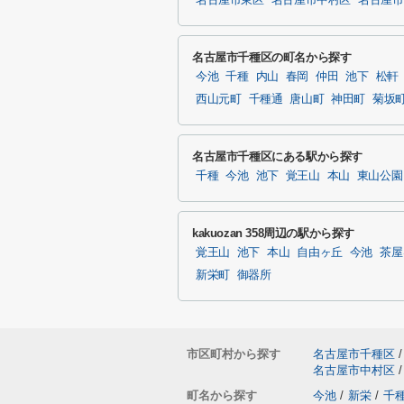
名古屋市東区
名古屋市中村区
名古屋市
名古屋市千種区の町名から探す
今池
千種
内山
春岡
仲田
池下
松軒
西山元町
千種通
唐山町
神田町
菊坂
名古屋市千種区にある駅から探す
千種
今池
池下
覚王山
本山
東山公園
kakuozan 358周辺の駅から探す
覚王山
池下
本山
自由ヶ丘
今池
茶屋
新栄町
御器所
市区町村から探す
名古屋市千種区
/
名古屋市中村区
/
町名から探す
今池
/
新栄
/
千