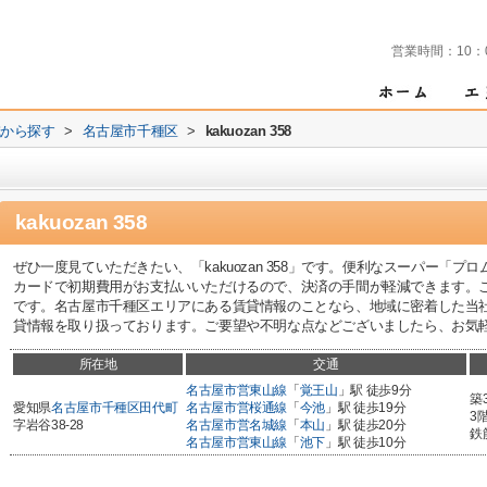
営業時間：
10：
域から探す
>
名古屋市千種区
>
kakuozan 358
kakuozan 358
ぜひ一度見ていただきたい、「kakuozan 358」です。便利なスーパー「プ
カードで初期費用がお支払いいただけるので、決済の手間が軽減できます。
です。名古屋市千種区エリアにある賃貸情報のことなら、地域に密着した当
貸情報を取り扱っております。ご要望や不明な点などございましたら、お気
所在地
交通
名古屋市営東山線
「
覚王山
」駅 徒歩9分
築
愛知県
名古屋市千種区
田代町
名古屋市営桜通線
「
今池
」駅 徒歩19分
3
字岩谷38-28
名古屋市営名城線
「
本山
」駅 徒歩20分
鉄
名古屋市営東山線
「
池下
」駅 徒歩10分