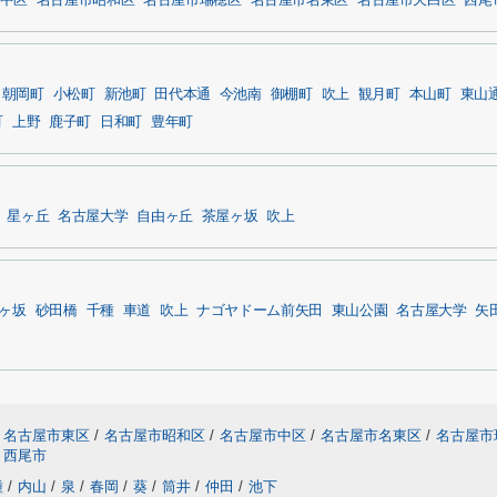
中区
名古屋市昭和区
名古屋市瑞穂区
名古屋市名東区
名古屋市天白区
西尾
朝岡町
小松町
新池町
田代本通
今池南
御棚町
吹上
観月町
本山町
東山
町
上野
鹿子町
日和町
豊年町
星ヶ丘
名古屋大学
自由ヶ丘
茶屋ヶ坂
吹上
ヶ坂
砂田橋
千種
車道
吹上
ナゴヤドーム前矢田
東山公園
名古屋大学
矢
名古屋市東区
/
名古屋市昭和区
/
名古屋市中区
/
名古屋市名東区
/
名古屋市
西尾市
種
/
内山
/
泉
/
春岡
/
葵
/
筒井
/
仲田
/
池下