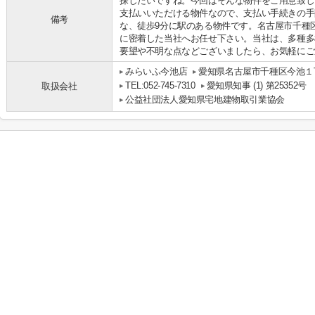
探したいですね。今回はそんな物件をご用意致し
支払いいただける物件なので、支払い手続きの手
備考
な、徒歩9分に駅のある物件です。名古屋市千種
に密着した当社へお任せ下さい。当社は、多種多
要望や不明な点などございましたら、お気軽にご
みらいふ今池店
愛知県名古屋市千種区今池１丁
TEL:052-745-7310
愛知県知事 (1) 第25352号
取扱会社
公益社団法人愛知県宅地建物取引業協会