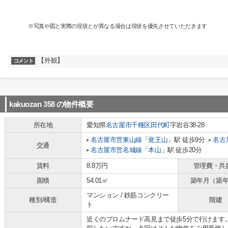
※写真や図と実際の現状とが異なる場合は現状を優先させていただきます
【外観】
コメント
kakuozan 358
の物件概要
所在地
愛知県
名古屋市千種区
田代町
字岩谷38-28
名古屋市営東山線
「
覚王山
」駅 徒歩9分
名古
交通
名古屋市営名城線
「
本山
」駅 徒歩20分
賃料
8.8万円
管理費・共
面積
54.01㎡
築年月（築
マンション / 鉄筋コンクリー
種別/構造
階建
ト
近くのプロムナード高見まで徒歩5分で行けます