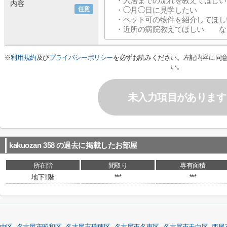
内容
任意
※
利用規約
及び
プライバシーポリシー
を必ずお読みください。左記内容に同
い。
未入力項目があります
kakuozan 358
の過去に掲載したお部屋
所在階
間取り
専有面積
地下1階
***
***