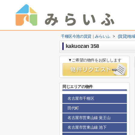
千種区今池の賃貸｜みらいふ
>
(賃貸)地
kakuozan 358
▼ご希望の物件をお探しします
同じエリアの物件
名古屋市千種区
田代町
名古屋市営東山線 覚王山
名古屋市営東山線 池下