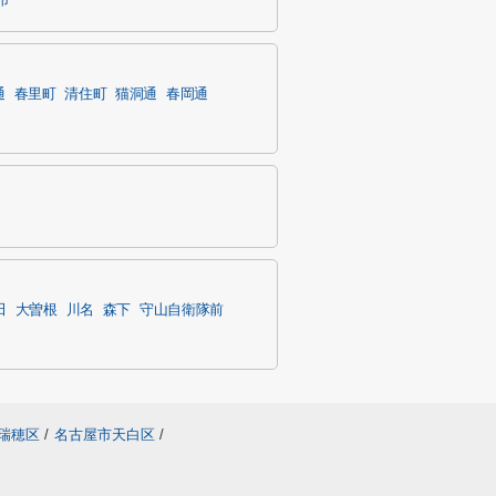
市
通
春里町
清住町
猫洞通
春岡通
田
大曽根
川名
森下
守山自衛隊前
瑞穂区
/
名古屋市天白区
/