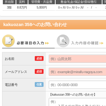
所在階
賃料
管理費・共益費
敷金/礼金/保証金/償却/敷引
3階
8.8万円
5,000円
/
/
/
/
0ヶ月
0ヶ月
0ヶ月
-
-
kakuozan 358
へのお問い合わせ
お名前
必須
メールアドレス
必須
電話番号
任意
【kakuozan 358へのお問い合わせ】