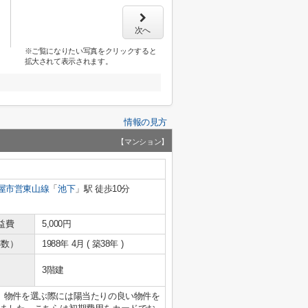
次へ
※ご覧になりたい写真をクリックすると
拡大されて表示されます。
情報の見方
【マンション】
屋市営東山線
「
池下
」駅 徒歩10分
益費
5,000円
年数）
1988年 4月 ( 築38年 )
3階建
。物件を選ぶ際には陽当たりの良い物件を