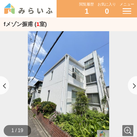
閲覧履歴
お気に入り
メニュー
1
0
fメゾン振甫 (
1
室)
1 / 19