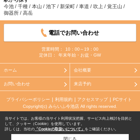
今池
/
千種
/
本山
/
池下
/
新栄町
/
車道
/
吹上
/
覚王山
/
御器所
/
高岳
電話でお問い合わせ
営業時間：
10：00～19：00
定休日：
年末年始・お盆・GW
ホーム
会社概要
お問い合わせ
来店予約
プライバシーポリシー
利用規約
アクセスマップ
PCサイト
Copyright(c) みらいふ今池店 All rights reserved.
当サイトでは、お客様の当サイト利用状況把握、サービス向上検討を目的と
して、クッキー（Cookie）を使用しています。
詳しくは、当社の
「Cookieの取扱いについて」
をご確認ください。
閉じる