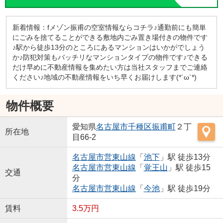
新着情報：fメゾン振甫の空室情報ならコチラ♪通勤前にも簡単
にごみを捨てることができる敷地内ごみ置き場付きの物件です
♪駅から徒歩13分のところにあるマンションはいかがでしょう
か♪防犯対策もバッチリなマンションタイプの物件です♪できる
だけ早めに不動産情報を集めたい方は当社スタッフまでご連絡
ください♪地域の不動産情報をいち早くお届けします(*´ω`*)
物件概要
愛知県
名古屋市千種区
振甫町
２丁
所在地
目66-2
名古屋市営東山線
「
池下
」駅 徒歩13分
名古屋市営東山線
「
覚王山
」駅 徒歩15
交通
分
名古屋市営東山線
「
今池
」駅 徒歩19分
賃料
3.5万円