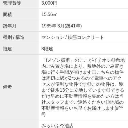
管理費等
3,000円
面積
15.56㎡
築年月
1985年 3月(築41年)
種別 / 構造
マンション / 鉄筋コンクリート
階建
3階建
「fメゾン振甫」のここがイチオシ◎敷地
内ごみ置き場により、敷地外のごみ置き
場に行く手間が省けます◎こちらの物件
は周辺に駅が2つあるので電車へのアク
セスが便利な物件です◎この物件は、駅
備考
まで徒歩13分に立地しています◎できる
だけ早めに不動産情報を集めたい方は当
社スタッフまでご連絡ください◎地域の
不動産情報をいち早くお届けします(#^^
#)
みらいふ今池店