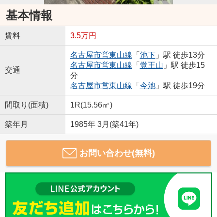
基本情報
賃料
3.5万円
名古屋市営東山線
「
池下
」駅 徒歩13分
名古屋市営東山線
「
覚王山
」駅 徒歩15
交通
分
名古屋市営東山線
「
今池
」駅 徒歩19分
間取り(面積)
1R(15.56㎡)
築年月
1985年 3月(築41年)
お問い合わせ(無料)