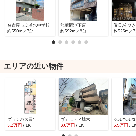
名古屋市立若水中学校
龍華園池下店
備長炭 や
約550m／7分
約592m／8分
約525m／
エリアの近い物件
グランパス豊年
ヴェルディ城木
KOUYOU
5.2
万
円
/ 1K
3.6
万
円
/ 1K
5.5
万
円
/ 1