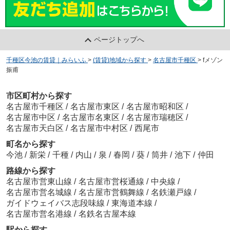
ページトップへ
千種区今池の賃貸｜みらいふ
>
(賃貸)地域から探す
>
名古屋市千種区
>
fメゾン
振甫
市区町村から探す
名古屋市千種区
/
名古屋市東区
/
名古屋市昭和区
/
名古屋市中区
/
名古屋市名東区
/
名古屋市瑞穂区
/
名古屋市天白区
/
名古屋市中村区
/
西尾市
町名から探す
今池
/
新栄
/
千種
/
内山
/
泉
/
春岡
/
葵
/
筒井
/
池下
/
仲田
路線から探す
名古屋市営東山線
/
名古屋市営桜通線
/
中央線
/
名古屋市営名城線
/
名古屋市営鶴舞線
/
名鉄瀬戸線
/
ガイドウェイバス志段味線
/
東海道本線
/
名古屋市営名港線
/
名鉄名古屋本線
駅から探す