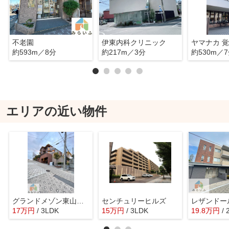
不老園
伊東内科クリニック
約593m／8分
約217m／3分
約530m／
エリアの近い物件
グランドメゾン東山元町
センチュリーヒルズ
レザンドー
17
万
円
/ 3LDK
15
万
円
/ 3LDK
19.8
万
円
/