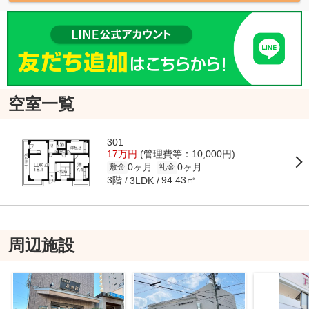
空室一覧
301
17万円
(管理費等：10,000円)
0ヶ月
0ヶ月
敷金
礼金
3階
94.43㎡
3LDK
周辺施設