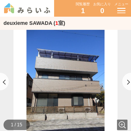
閲覧履歴
お気に入り
メニュー
1
0
deuxieme SAWADA (
1
室)
1 / 15