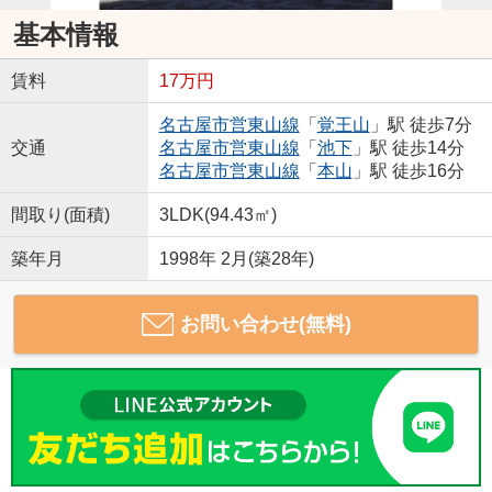
基本情報
賃料
17万円
名古屋市営東山線
「
覚王山
」駅 徒歩7分
交通
名古屋市営東山線
「
池下
」駅 徒歩14分
名古屋市営東山線
「
本山
」駅 徒歩16分
間取り(面積)
3LDK(94.43㎡)
築年月
1998年 2月(築28年)
お問い合わせ(無料)