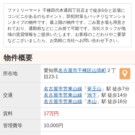
ファミリーマート 千種田代本通四丁目店まで徒歩5分と近場に
コンビニがあるのもポイント。防犯対策もバッチリなマンショ
ンタイプの物件です。最上階の物件です。ごみ置き場も用意さ
れており、通勤前などにごみ捨て可能です。当社スタッフが地
域の賃貸情報をご提供いたします。お客様のこだわりやご要望
などございましたら、お気軽に当社へお問い合わせ下さい。
物件概要
愛知県
名古屋市千種区
山添町
２丁
所在地
目23-1
名古屋市営東山線
「
覚王山
」駅 徒歩7分
交通
名古屋市営東山線
「
池下
」駅 徒歩14分
名古屋市営東山線
「
本山
」駅 徒歩16分
賃料
17万円
管理費等
10,000円