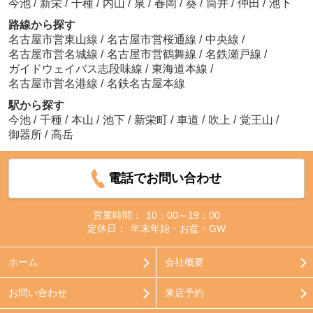
今池
/
新栄
/
千種
/
内山
/
泉
/
春岡
/
葵
/
筒井
/
仲田
/
池下
路線から探す
名古屋市営東山線
/
名古屋市営桜通線
/
中央線
/
名古屋市営名城線
/
名古屋市営鶴舞線
/
名鉄瀬戸線
/
ガイドウェイバス志段味線
/
東海道本線
/
名古屋市営名港線
/
名鉄名古屋本線
駅から探す
今池
/
千種
/
本山
/
池下
/
新栄町
/
車道
/
吹上
/
覚王山
/
御器所
/
高岳
電話でお問い合わせ
営業時間：
10：00～19：00
定休日：
年末年始・お盆・GW
ホーム
会社概要
お問い合わせ
来店予約