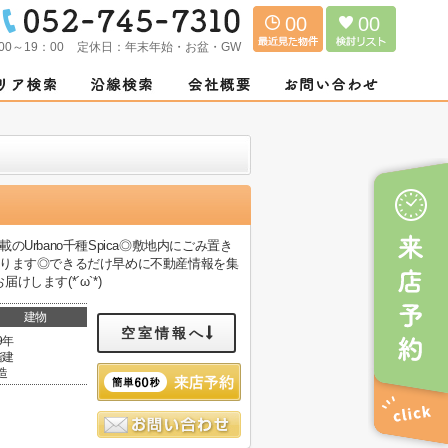
00
00
00～19：00
定休日：
年末年始・お盆・GW
のUrbano千種Spica◎敷地内にごみ置き
あります◎できるだけ早めに不動産情報を集
ます(*´ω`*)
建物
空室情報へ
9年
階建
造