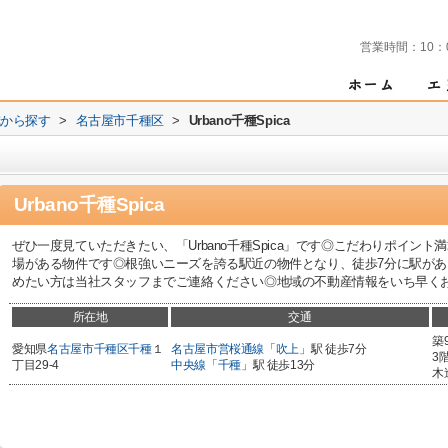
営業時間：
10：
域から探す
>
名古屋市千種区
>
Urbano千種Spica
Urbano千種Spica
ぜひ一度見ていただきたい、「Urbano千種Spica」です◎こだわりポイント満載
場がある物件です◎根強いニーズを誇る駅近の物件となり、徒歩7分に駅が
めたい方は当社スタッフまでご連絡ください◎地域の不動産情報をいち早くお届けし
所在地
交通
築
愛知県
名古屋市千種区
千種
１
名古屋市営桜通線
「
吹上
」駅 徒歩7分
3
丁目29-4
中央線
「
千種
」駅 徒歩13分
木