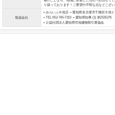
報のことなら、地域に密着した当社へお任せくだ
り扱っております！ご要望や不明な点などございま
みらいふ今池店
愛知県名古屋市千種区今池１丁
TEL:052-745-7310
愛知県知事 (1) 第25352号
取扱会社
公益社団法人愛知県宅地建物取引業協会