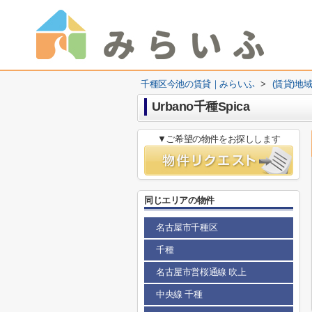
千種区今池の賃貸｜みらいふ
>
(賃貸)地
Urbano千種Spica
▼ご希望の物件をお探しします
同じエリアの物件
名古屋市千種区
千種
名古屋市営桜通線 吹上
中央線 千種