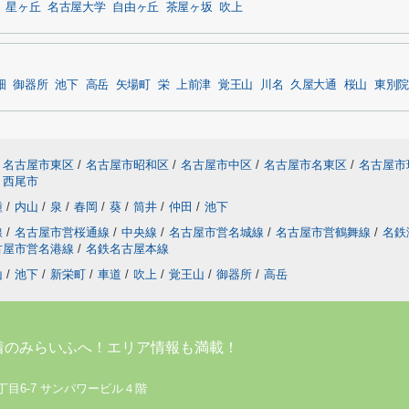
星ヶ丘
名古屋大学
自由ヶ丘
茶屋ヶ坂
吹上
畑
御器所
池下
高岳
矢場町
栄
上前津
覚王山
川名
久屋大通
桜山
東別院
名古屋市東区
/
名古屋市昭和区
/
名古屋市中区
/
名古屋市名東区
/
名古屋市
西尾市
種
/
内山
/
泉
/
春岡
/
葵
/
筒井
/
仲田
/
池下
線
/
名古屋市営桜通線
/
中央線
/
名古屋市営名城線
/
名古屋市営鶴舞線
/
名鉄
古屋市営名港線
/
名鉄名古屋本線
山
/
池下
/
新栄町
/
車道
/
吹上
/
覚王山
/
御器所
/
高岳
着のみらいふへ！エリア情報も満載！
丁目6-7 サンパワービル４階