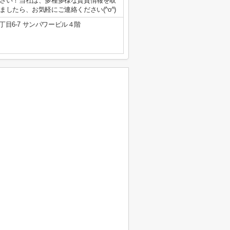
さい！当社は、多種多様な賃貸情報を取
したら、お気軽にご連絡ください(^o^)
目6-7 サンパワービル４階