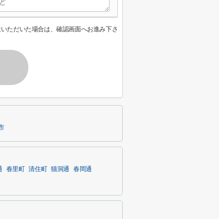
意いただいた場合は、確認画面へお進み下さ
市
通
春里町
清住町
猫洞通
春岡通