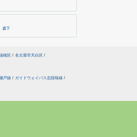
森下
瑞穂区
/
名古屋市天白区
/
瀬戸線
/
ガイドウェイバス志段味線
/