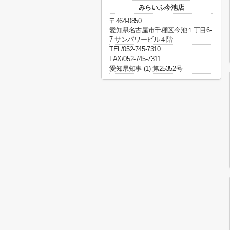
みらいふ今池店
〒464-0850
愛知県名古屋市千種区今池１丁目6-
7 サンパワービル４階
TEL/052-745-7310
FAX/052-745-7311
愛知県知事 (1) 第25352号