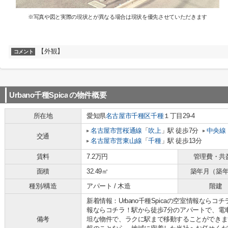
※写真や図と実際の現状とが異なる場合は現状を優先させていただきます
【外観】
コメント
Urbano千種Spica
の物件概要
所在地
愛知県
名古屋市千種区
千種
１丁目29-4
名古屋市営桜通線
「
吹上
」駅 徒歩7分
中央線
交通
名古屋市営東山線
「
千種
」駅 徒歩13分
賃料
7.2万円
管理費・共
面積
32.49㎡
築年月（築
種別/構造
アパート / 木造
階建
新着情報：Urbano千種Spicaの空室情報ならコチラ
報ならコチラ！駅から徒歩7分のアパートで、電
備考
坦な物件で、ラクに駅まで移動することができま