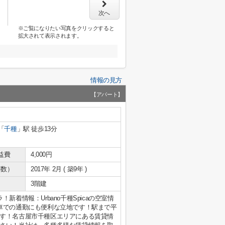
次へ
※ご覧になりたい写真をクリックすると
拡大されて表示されます。
情報の見方
【アパート】
「
千種
」駅 徒歩13分
益費
4,000円
年数）
2017年 2月 ( 築9年 )
3階建
！新着情報：Urbano千種Spicaの空室情
車での通勤にも便利な立地です！駅まで平
す！名古屋市千種区エリアにある賃貸情