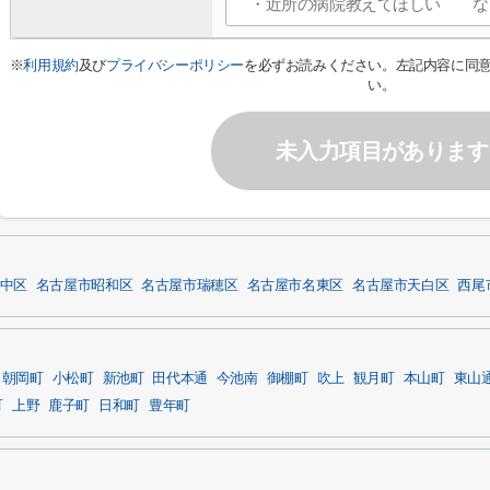
※
利用規約
及び
プライバシーポリシー
を必ずお読みください。左記内容に同
い。
未入力項目があります
中区
名古屋市昭和区
名古屋市瑞穂区
名古屋市名東区
名古屋市天白区
西尾
朝岡町
小松町
新池町
田代本通
今池南
御棚町
吹上
観月町
本山町
東山
町
上野
鹿子町
日和町
豊年町