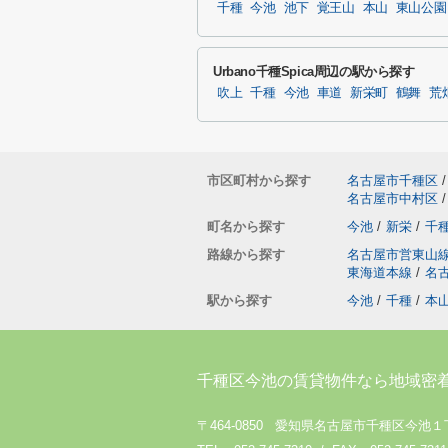
千種
今池
池下
覚王山
本山
東山公園
Urbano千種Spica周辺の駅から探す
吹上
千種
今池
車道
新栄町
鶴舞
荒
市区町村から探す
名古屋市千種区
/
名古屋市中村区
/
町名から探す
今池
/
新栄
/
千
路線から探す
名古屋市営東山
東海道本線
/
名
駅から探す
今池
/
千種
/
本
千種区今池の賃貸物件なら地域密
〒464-0850 愛知県名古屋市千種区今池１