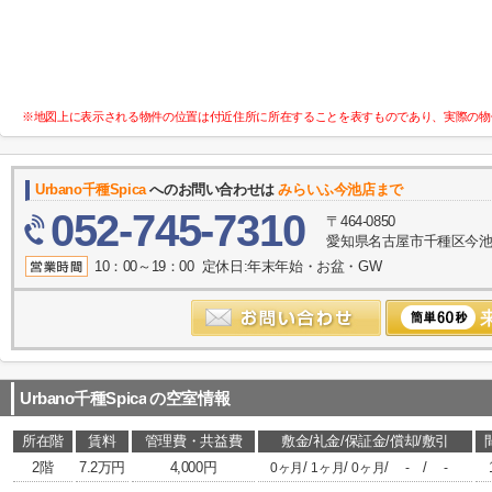
※地図上に表示される物件の位置は付近住所に所在することを表すものであり、実際の物
Urbano千種Spica
へのお問い合わせは
みらいふ今池店まで
052-745-7310
〒464-0850
愛知県名古屋市千種区今池１
10：00～19：00 定休日:年末年始・お盆・GW
Urbano千種Spica
の空室情報
所在階
賃料
管理費・共益費
敷金/礼金/保証金/償却/敷引
2階
7.2万円
4,000円
/
/
/
/
0ヶ月
1ヶ月
0ヶ月
-
-