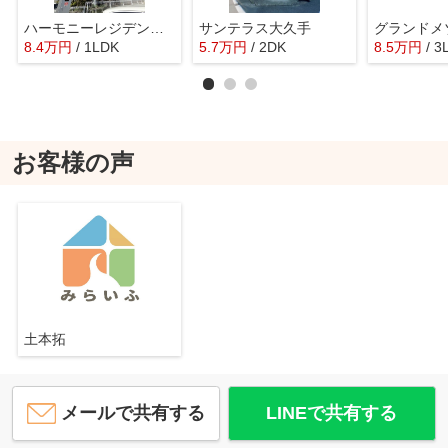
ハーモニーレジデンス名古屋今池
サンテラス大久手
グランドメ
8.4
万
円
/ 1LDK
5.7
万
円
/ 2DK
8.5
万
円
/ 3
お客様の声
土本拓
メールで共有する
LINEで共有する