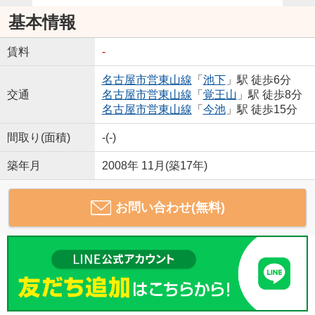
基本情報
賃料
-
名古屋市営東山線
「
池下
」駅 徒歩6分
交通
名古屋市営東山線
「
覚王山
」駅 徒歩8分
名古屋市営東山線
「
今池
」駅 徒歩15分
間取り(面積)
-(-)
築年月
2008年 11月(築17年)
お問い合わせ(無料)