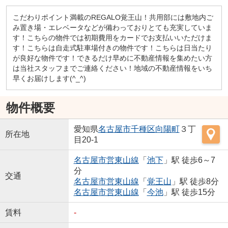
こだわりポイント満載のREGALO覚王山！共用部には敷地内ご
み置き場・エレベータなどが備わっておりとても充実していま
す！こちらの物件では初期費用をカードでお支払いいただけま
す！こちらは自走式駐車場付きの物件です！こちらは日当たり
が良好な物件です！できるだけ早めに不動産情報を集めたい方
は当社スタッフまでご連絡ください！地域の不動産情報をいち
早くお届けします(^_^)
物件概要
愛知県
名古屋市千種区
向陽町
３丁
所在地
目20-1
名古屋市営東山線
「
池下
」駅 徒歩6～7
分
交通
名古屋市営東山線
「
覚王山
」駅 徒歩8分
名古屋市営東山線
「
今池
」駅 徒歩15分
賃料
-