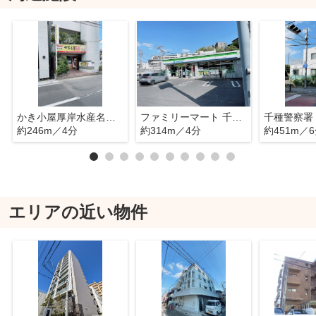
かき小屋厚岸水産名古屋池下店
ファミリーマート 千種向陽店
千種警察署
約246m／4分
約314m／4分
約451m／
エリアの近い物件