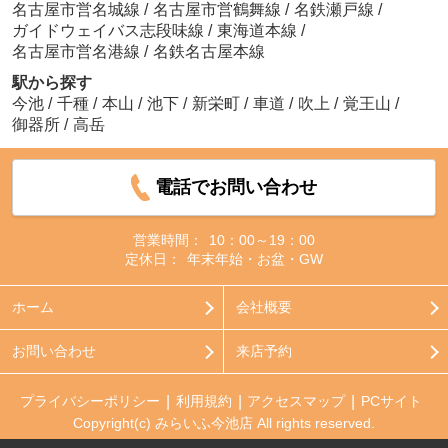
名古屋市営名城線
/
名古屋市営鶴舞線
/
名鉄瀬戸線
/
ガイドウェイバス志段味線
/
東海道本線
/
名古屋市営名港線
/
名鉄名古屋本線
駅から探す
今池
/
千種
/
本山
/
池下
/
新栄町
/
車道
/
吹上
/
覚王山
/
御器所
/
高岳
電話でお問い合わせ
営業時間：
10：00～19：00
定休日：
年末年始・お盆・GW
ホーム
会社概要
お問い合わせ
来店予約
プライバシーポリシー
利用規約
アクセスマップ
PCサイト
Copyright(c) みらいふ今池店 All rights reserved.