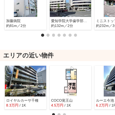
加藤病院
愛知学院大学歯学部附属病院
約81m／2分
約132m／2分
約232m／
エリアの近い物件
ロイヤルカーサ千種
COCO覚王山
ルーエ今池
8.3
万
円
/ 1K
4.5
万
円
/ 1K
6.2
万
円
/ 1