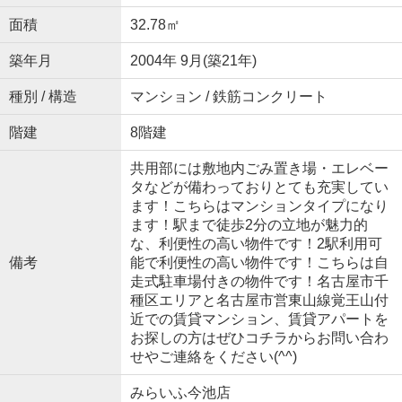
面積
32.78㎡
築年月
2004年 9月(築21年)
種別 / 構造
マンション / 鉄筋コンクリート
階建
8階建
共用部には敷地内ごみ置き場・エレベー
タなどが備わっておりとても充実してい
ます！こちらはマンションタイプになり
ます！駅まで徒歩2分の立地が魅力的
な、利便性の高い物件です！2駅利用可
備考
能で利便性の高い物件です！こちらは自
走式駐車場付きの物件です！名古屋市千
種区エリアと名古屋市営東山線覚王山付
近での賃貸マンション、賃貸アパートを
お探しの方はぜひコチラからお問い合わ
せやご連絡をください(^^)
みらいふ今池店