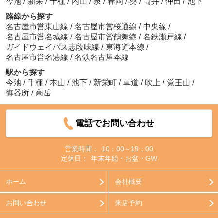
今池
/
新栄
/
千種
/
内山
/
泉
/
春岡
/
葵
/
筒井
/
仲田
/
池下
路線から探す
名古屋市営東山線
/
名古屋市営桜通線
/
中央線
/
名古屋市営名城線
/
名古屋市営鶴舞線
/
名鉄瀬戸線
/
ガイドウェイバス志段味線
/
東海道本線
/
名古屋市営名港線
/
名鉄名古屋本線
駅から探す
今池
/
千種
/
本山
/
池下
/
新栄町
/
車道
/
吹上
/
覚王山
/
御器所
/
高岳
電話でお問い合わせ
営業時間：
10：00～19：00
定休日：
年末年始・お盆・GW
ホーム
会社概要
お問い合わせ
来店予約