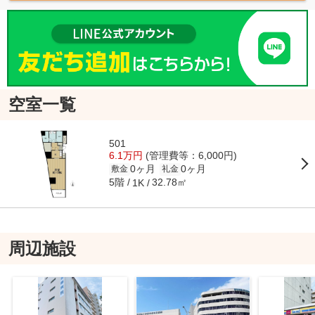
空室一覧
501
6.1万円
(管理費等：6,000円)
0ヶ月
0ヶ月
敷金
礼金
5階
32.78㎡
1K
周辺施設