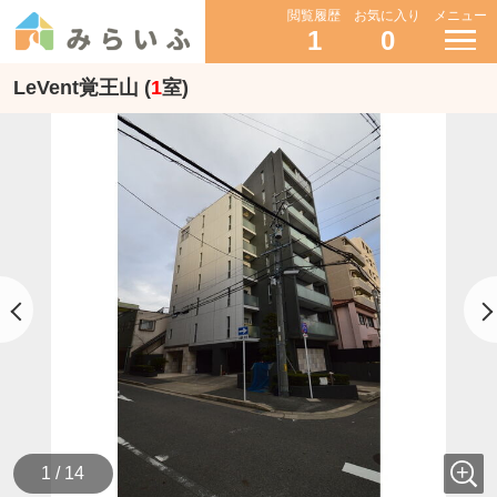
閲覧履歴
お気に入り
メニュー
1
0
LeVent覚王山 (
1
室)
1 / 14