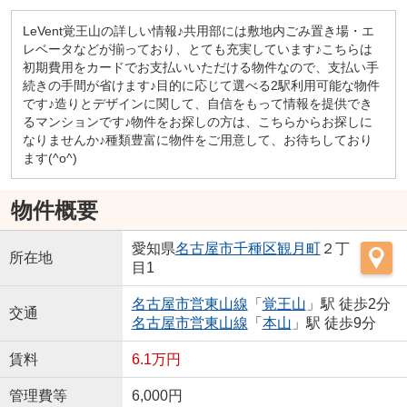
LeVent覚王山の詳しい情報♪共用部には敷地内ごみ置き場・エ
レベータなどが揃っており、とても充実しています♪こちらは
初期費用をカードでお支払いいただける物件なので、支払い手
続きの手間が省けます♪目的に応じて選べる2駅利用可能な物件
です♪造りとデザインに関して、自信をもって情報を提供でき
るマンションです♪物件をお探しの方は、こちらからお探しに
なりませんか♪種類豊富に物件をご用意して、お待ちしており
ます(^o^)
物件概要
愛知県
名古屋市千種区
観月町
２丁
所在地
目1
名古屋市営東山線
「
覚王山
」駅 徒歩2分
交通
名古屋市営東山線
「
本山
」駅 徒歩9分
賃料
6.1万円
管理費等
6,000円