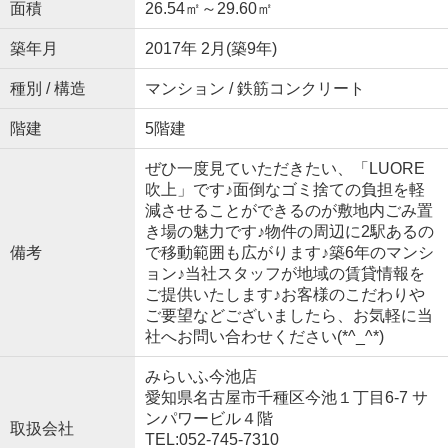
面積
26.54㎡～29.60㎡
築年月
2017年 2月(築9年)
種別 / 構造
マンション / 鉄筋コンクリート
階建
5階建
ぜひ一度見ていただきたい、「LUORE
吹上」です♪面倒なゴミ捨ての負担を軽
減させることができるのが敷地内ごみ置
き場の魅力です♪物件の周辺に2駅あるの
備考
で移動範囲も広がります♪築6年のマンシ
ョン♪当社スタッフが地域の賃貸情報を
ご提供いたします♪お客様のこだわりや
ご要望などございましたら、お気軽に当
社へお問い合わせください(*^_^*)
みらいふ今池店
愛知県名古屋市千種区今池１丁目6-7 サ
ンパワービル４階
取扱会社
TEL:052-745-7310