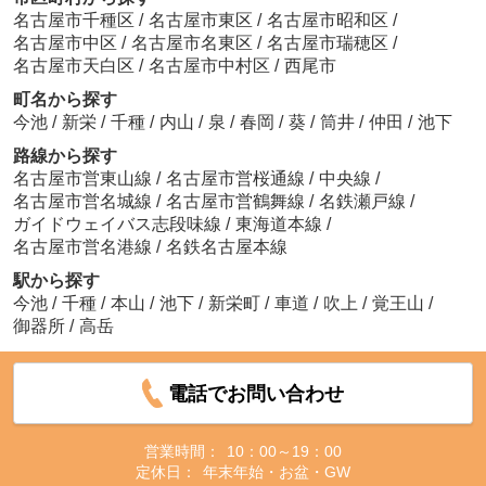
名古屋市千種区
/
名古屋市東区
/
名古屋市昭和区
/
名古屋市中区
/
名古屋市名東区
/
名古屋市瑞穂区
/
名古屋市天白区
/
名古屋市中村区
/
西尾市
町名から探す
今池
/
新栄
/
千種
/
内山
/
泉
/
春岡
/
葵
/
筒井
/
仲田
/
池下
路線から探す
名古屋市営東山線
/
名古屋市営桜通線
/
中央線
/
名古屋市営名城線
/
名古屋市営鶴舞線
/
名鉄瀬戸線
/
ガイドウェイバス志段味線
/
東海道本線
/
名古屋市営名港線
/
名鉄名古屋本線
駅から探す
今池
/
千種
/
本山
/
池下
/
新栄町
/
車道
/
吹上
/
覚王山
/
御器所
/
高岳
電話でお問い合わせ
営業時間：
10：00～19：00
定休日：
年末年始・お盆・GW