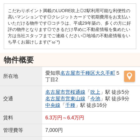
こだわりポイント満載のLUORE吹上◎2駅利用可能な利便性の
高いマンションです◎クレジットカードで初期費用をお支払い
いただける物件です◎コチラは、平成29年築の、多くの方に好
評の物件となります◎できるだけ早めに不動産情報を集めたい
方は当社スタッフまでご連絡ください◎地域の不動産情報をい
ち早くお届けします(*´ω`*)
物件概要
愛知県
名古屋市千種区
大久手町
５
所在地
丁目2
名古屋市営桜通線
「
吹上
」駅 徒歩5分
交通
名古屋市営東山線
「
今池
」駅 徒歩9分
中央線
「
千種
」駅 徒歩16分
賃料
6.3万円～6.4万円
管理費等
7,000円