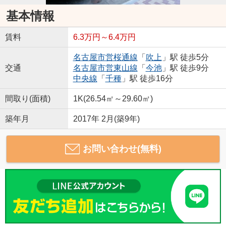
基本情報
賃料
6.3万円～6.4万円
名古屋市営桜通線
「
吹上
」駅 徒歩5分
交通
名古屋市営東山線
「
今池
」駅 徒歩9分
中央線
「
千種
」駅 徒歩16分
間取り(面積)
1K(26.54㎡～29.60㎡)
築年月
2017年 2月(築9年)
お問い合わせ(無料)