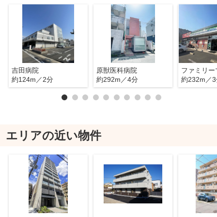
吉田病院
原獣医科病院
約124m／2分
約292m／4分
約232m／
エリアの近い物件