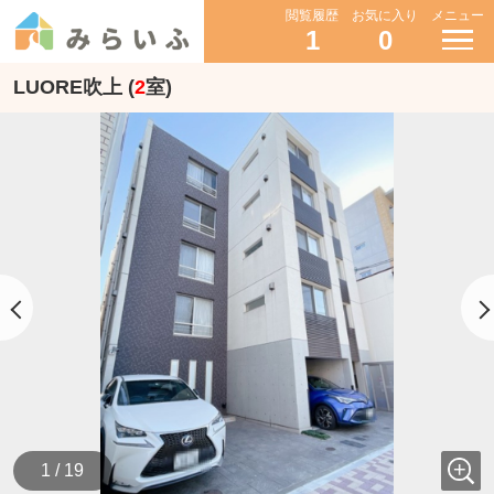
閲覧履歴
お気に入り
メニュー
1
0
LUORE吹上 (
2
室)
1 / 19