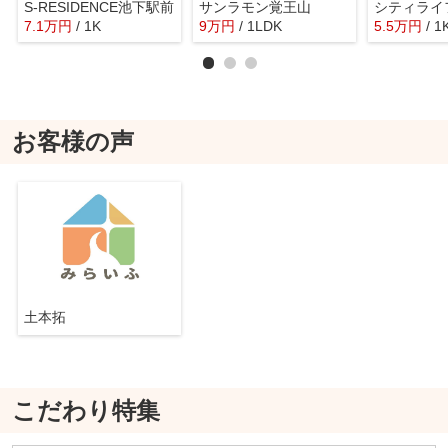
S-RESIDENCE池下駅前
サンラモン覚王山
シティライ
7.1
万
円
/ 1K
9
万
円
/ 1LDK
5.5
万
円
/ 1
お客様の声
土本拓
こだわり特集