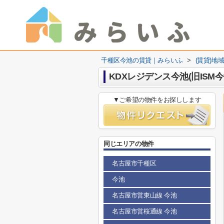
千種区今池の賃貸｜みらいふ
>
(賃貸)地
KDXレジデンス今池(旧ISM今
▼ご希望の物件をお探しします
同じエリアの物件
名古屋市千種区
今池
名古屋市営東山線 今池
名古屋市営桜通線 今池