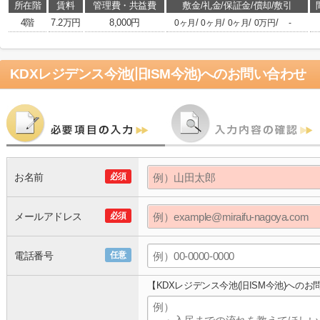
所在階
賃料
管理費・共益費
敷金/礼金/保証金/償却/敷引
4階
7.2万円
8,000円
/
/
/
/
0ヶ月
0ヶ月
0ヶ月
0万円
-
KDXレジデンス今池(旧ISM今池)
へのお問い合わせ
お名前
必須
メールアドレス
必須
電話番号
任意
【KDXレジデンス今池(旧ISM今池)へのお