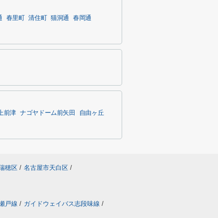
通
春里町
清住町
猫洞通
春岡通
上前津
ナゴヤドーム前矢田
自由ヶ丘
瑞穂区
/
名古屋市天白区
/
瀬戸線
/
ガイドウェイバス志段味線
/