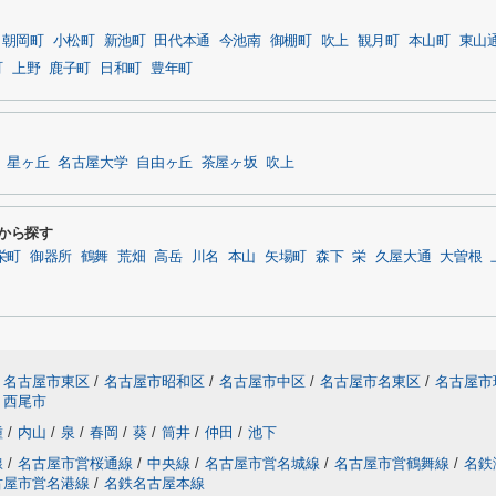
朝岡町
小松町
新池町
田代本通
今池南
御棚町
吹上
観月町
本山町
東山
町
上野
鹿子町
日和町
豊年町
星ヶ丘
名古屋大学
自由ヶ丘
茶屋ヶ坂
吹上
駅から探す
栄町
御器所
鶴舞
荒畑
高岳
川名
本山
矢場町
森下
栄
久屋大通
大曽根
名古屋市東区
/
名古屋市昭和区
/
名古屋市中区
/
名古屋市名東区
/
名古屋市
西尾市
種
/
内山
/
泉
/
春岡
/
葵
/
筒井
/
仲田
/
池下
線
/
名古屋市営桜通線
/
中央線
/
名古屋市営名城線
/
名古屋市営鶴舞線
/
名鉄
古屋市営名港線
/
名鉄名古屋本線