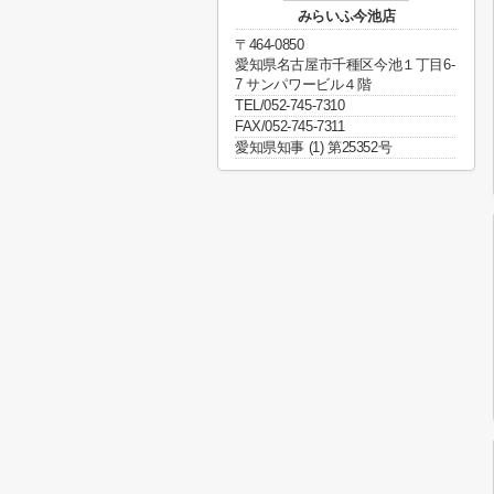
みらいふ今池店
〒464-0850
愛知県名古屋市千種区今池１丁目6-
7 サンパワービル４階
TEL/052-745-7310
FAX/052-745-7311
愛知県知事 (1) 第25352号