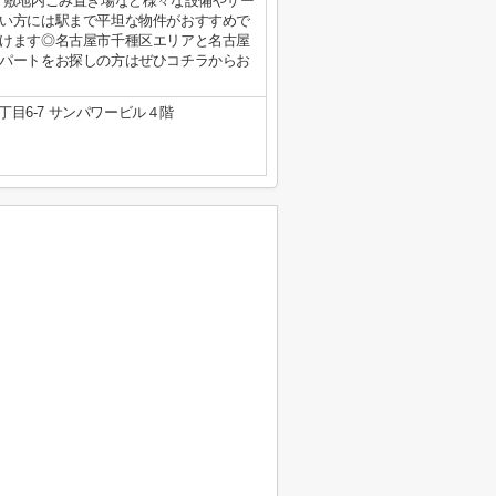
・敷地内ごみ置き場など様々な設備やサー
い方には駅まで平坦な物件がおすすめで
けます◎名古屋市千種区エリアと名古屋
パートをお探しの方はぜひコチラからお
目6-7 サンパワービル４階