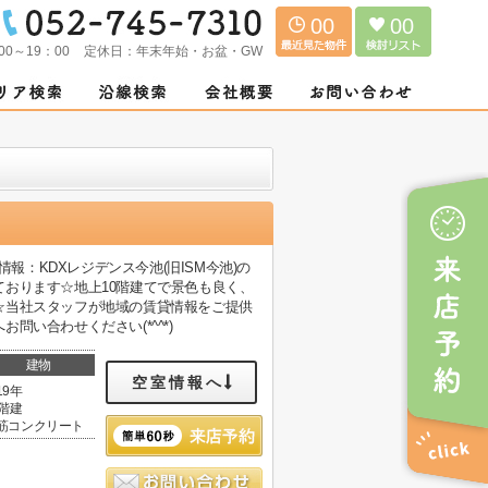
00
00
00～19：00
定休日：
年末年始・お盆・GW
報：KDXレジデンス今池(旧ISM今池)の
おります☆地上10階建てで景色も良く、
☆当社スタッフが地域の賃貸情報をご提供
い合わせください(*^^*)
建物
空室情報へ
19年
0階建
筋コンクリート