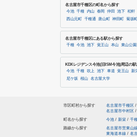
名古屋市千種区の町名から探す
今池
千種
内山
春岡
仲田
池下
松軒
西山元町
千種通
唐山町
神田町
菊坂
名古屋市千種区にある駅から探す
千種
今池
池下
覚王山
本山
東山公園
KDXレジデンス今池(旧ISM今池)周辺の
今池
千種
吹上
池下
車道
覚王山
新
尼ケ坂
桜山
名古屋大学
市区町村から探す
名古屋市千種区
/
名古屋市中村区
/
町名から探す
今池
/
新栄
/
千
路線から探す
名古屋市営東山
東海道本線
/
名