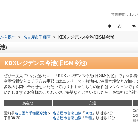
営業時間：
10：
域から探す
>
名古屋市千種区
>
KDXレジデンス今池(旧ISM今池)
池)
KDXレジデンス今池(旧ISM今池)
ぜひ一度見ていただきたい、「KDXレジデンス今池(旧ISM今池)」です☆新着情
空室情報ならコチラ☆共用部にはエレベータ・敷地内ごみ置き場などが揃って
多数のお問い合わせをいただいております☆こちらの物件はマンションです
いたします☆お客様のこだわりやご要望などございましたら、お気軽に当社へお問
所在地
交通
築
愛知県
名古屋市千種区
今池
５
名古屋市営東山線
「
今池
」駅 徒歩3分
1
丁目38-20
名古屋市営東山線
「
千種
」駅 徒歩12分
鉄