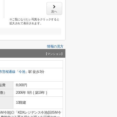
次へ
※ご覧になりたい写真をクリックすると
拡大されて表示されます。
情報の見方
【マンション】
市営桜通線
「
今池
」駅 徒歩3分
益費
8,000円
年数）
2006年 9月 ( 築19年 )
10階建
M今池)◎「KDXレジデンス今池(旧ISM今