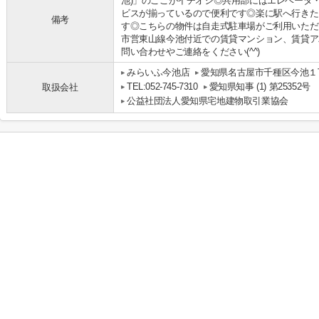
池)」のここがイチオシ◎共用部にはエレベータ
ビスが揃っているので便利です◎楽に駅へ行きた
備考
す◎こちらの物件は自走式駐車場がご利用いただ
市営東山線今池付近での賃貸マンション、賃貸ア
問い合わせやご連絡をください(^^)
みらいふ今池店
愛知県名古屋市千種区今池１丁
TEL:052-745-7310
愛知県知事 (1) 第25352号
取扱会社
公益社団法人愛知県宅地建物取引業協会