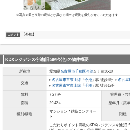
※写真や図と実際の現状とが異なる場合は現状を優先させていただきます
【外観】
コメント
KDXレジデンス今池(旧ISM今池)
の物件概要
所在地
愛知県
名古屋市千種区
今池
５丁目38-20
名古屋市営東山線
「
今池
」駅 徒歩3分
名古屋
交通
名古屋市営東山線
「
千種
」駅 徒歩12分
賃料
7.2万円
管理費・共
面積
29.42㎡
築年月（築
マンション / 鉄筋コンクリー
種別/構造
階建
ト
こだわりポイント満載のKDXレジデンス今池(旧IS