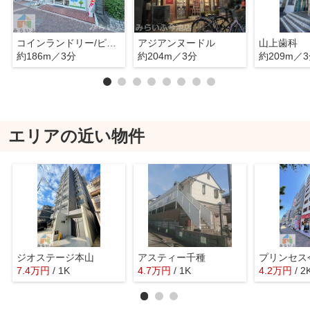
コインランドリー/ピエロ 622号 吹上店
アジアンヌードル
山上歯科
約186m／3分
約204m／3分
約209m／
エリアの近い物件
ジオステージ本山
アスティー千種
プリンセス
7.4
万
円
/ 1K
4.7
万
円
/ 1K
4.2
万
円
/ 2