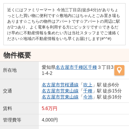
近くにはファミリーマート 今池三丁目店(徒歩4分)がありちょ
っとした買い物に便利です☆敷地内にはちゃんとごみ置き場も
あります☆こちらの物件はアパートです☆アパートの周辺に駅
が2つあり、よく電車を利用する方にピッタリです☆できるだ
け早めに不動産情報を集めたい方は当社スタッフまでご連絡く
ださい☆地域の不動産情報をいち早くお届けします(#^^#)
物件概要
愛知県
名古屋市千種区
千種
３丁目3
所在地
1-4-2
名古屋市営桜通線
「
吹上
」駅 徒歩6分
交通
名古屋市営東山線
「
千種
」駅 徒歩15分
名古屋市営東山線
「
今池
」駅 徒歩16分
賃料
5.6万円
管理費等
4,000円