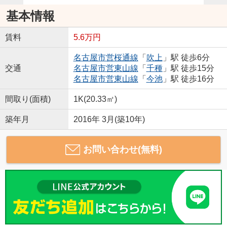
基本情報
賃料
5.6万円
名古屋市営桜通線
「
吹上
」駅 徒歩6分
交通
名古屋市営東山線
「
千種
」駅 徒歩15分
名古屋市営東山線
「
今池
」駅 徒歩16分
間取り(面積)
1K(20.33㎡)
築年月
2016年 3月(築10年)
お問い合わせ(無料)