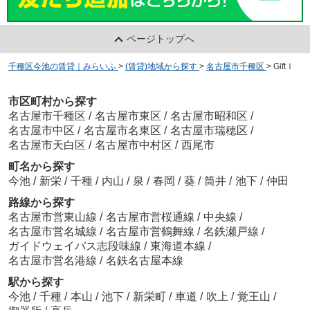
ページトップへ
千種区今池の賃貸｜みらいふ
>
(賃貸)地域から探す
>
名古屋市千種区
>
GiftⅠ
市区町村から探す
名古屋市千種区
/
名古屋市東区
/
名古屋市昭和区
/
名古屋市中区
/
名古屋市名東区
/
名古屋市瑞穂区
/
名古屋市天白区
/
名古屋市中村区
/
西尾市
町名から探す
今池
/
新栄
/
千種
/
内山
/
泉
/
春岡
/
葵
/
筒井
/
池下
/
仲田
路線から探す
名古屋市営東山線
/
名古屋市営桜通線
/
中央線
/
名古屋市営名城線
/
名古屋市営鶴舞線
/
名鉄瀬戸線
/
ガイドウェイバス志段味線
/
東海道本線
/
名古屋市営名港線
/
名鉄名古屋本線
駅から探す
今池
/
千種
/
本山
/
池下
/
新栄町
/
車道
/
吹上
/
覚王山
/