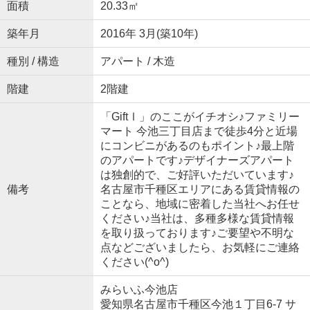
面積
20.33㎡
築年月
2016年 3月(築10年)
種別 / 構造
アパート / 木造
階建
2階建
「GiftⅠ」のここがイチオシ♪ファミリー
マート 今池三丁目店まで徒歩4分と近場
にコンビニがあるのもポイント♪最上階
のアパートです♪デザイナーズアパート
は独創的で、ご好評いただいています♪
備考
名古屋市千種区エリアにある賃貸情報の
ことなら、地域に密着した当社へお任せ
ください♪当社は、多種多様な賃貸情報
を取り扱っております♪ご要望や不明な
点などございましたら、お気軽にご連絡
ください(^o^)
みらいふ今池店
愛知県名古屋市千種区今池１丁目6-7 サ