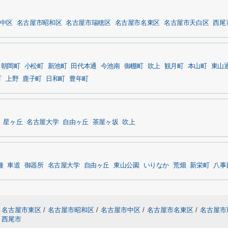
中区
名古屋市昭和区
名古屋市瑞穂区
名古屋市名東区
名古屋市天白区
西尾
朝岡町
小松町
新池町
田代本通
今池南
御棚町
吹上
観月町
本山町
東山
町
上野
鹿子町
日和町
豊年町
星ヶ丘
名古屋大学
自由ヶ丘
茶屋ヶ坂
吹上
種
車道
御器所
名古屋大学
自由ヶ丘
東山公園
いりなか
荒畑
新栄町
八事
名古屋市東区
/
名古屋市昭和区
/
名古屋市中区
/
名古屋市名東区
/
名古屋市
西尾市