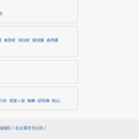
市
通
春里町
清住町
猫洞通
春岡通
日赤
茶屋ヶ坂
鶴舞
砂田橋
桜山
瑞穂区
/
名古屋市天白区
/