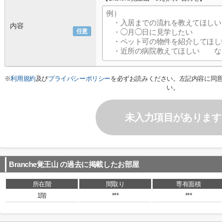
内容
任意
※
利用規約
及び
プライバシーポリシー
を必ずお読みください。左記内容に同
い。
未入力項目があります
Branche覚王山
の過去に掲載したお部屋
所在階
間取り
専有面積
1階
***
***