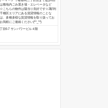
ミリーマート 千種春岡二丁目店まで徒歩6分
は敷地内ごみ置き場・エレベータなど
☆こちらの物件は陽当り良好です☆2駅利
千種区エリアにある賃貸情報のことな
は、多種多様な賃貸情報を取り扱ってお
軽にご連絡ください(*^_^*)
目6-7 サンパワービル４階