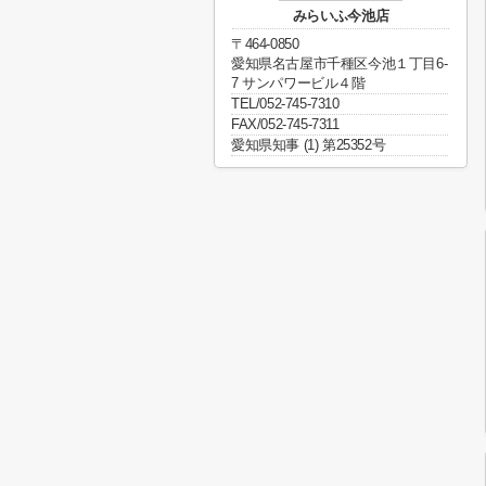
みらいふ今池店
〒464-0850
愛知県名古屋市千種区今池１丁目6-
7 サンパワービル４階
TEL/052-745-7310
FAX/052-745-7311
愛知県知事 (1) 第25352号