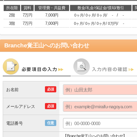
所在階
賃料
管理費・共益費
敷金/礼金/保証金/償却/敷引
2階
7万円
7,000円
/
/
/
/
0ヶ月
0ヶ月
0ヶ月
-
-
3階
7万円
7,000円
/
/
/
/
0ヶ月
0ヶ月
0ヶ月
0万円
-
Branche覚王山
へのお問い合わせ
お名前
必須
メールアドレス
必須
電話番号
任意
【Branche覚王山へのお問い合わせ】