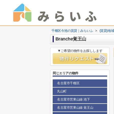
千種区今池の賃貸｜みらいふ
>
(賃貸)地
Branche覚王山
▼ご希望の物件をお探しします
同じエリアの物件
名古屋市千種区
丸山町
名古屋市営東山線 池下
名古屋市営東山線 覚王山