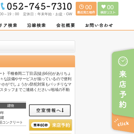
00
00
00～19：00
定休日：
年末年始・お盆・GW
ート 千種春岡二丁目店(徒歩6分)がありちょ
様々な設備やサービスが揃っているので便利
いかがでしょうか♪防犯対策もバッチリなマ
スタッフまでご連絡ください♪地域の不動
建物
空室情報へ
8年
階建
筋コンクリート