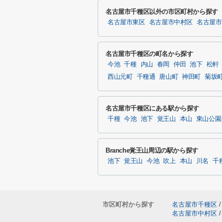
名古屋市千種区以外の市区町村から探す
名古屋市東区
名古屋市中村区
名古屋市
名古屋市千種区の町名から探す
今池
千種
内山
春岡
仲田
池下
松軒
西山元町
千種通
唐山町
神田町
菊坂
名古屋市千種区にある駅から探す
千種
今池
池下
覚王山
本山
東山公園
Branche覚王山周辺の駅から探す
池下
覚王山
今池
吹上
本山
川名
千
市区町村から探す
名古屋市千種区
/
名古屋市中村区
/