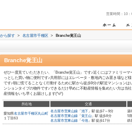
営業時間：
10：
域から探す
>
名古屋市千種区
>
Branche覚王山
Branche覚王山
ぜひ一度見ていただきたい、「Branche覚王山」です♪近くにはファミリーマ
っとした買い物に便利です♪共用部にはエレベータ・敷地内ごみ置き場など
です♪朝に慌てることなく行動するために駅から徒歩9分の駅近マンションは
ンションタイプの物件です♪できるだけ早めに不動産情報を集めたい方は当社
産情報をいち早くお届けします(^o^)
所在地
交通
名古屋市営東山線
「
池下
」駅 徒歩7～9分
築
愛知県
名古屋市千種区
丸山町
名古屋市営東山線
「
覚王山
」駅 徒歩8分
5
１丁目63
名古屋市営東山線
「
今池
」駅 徒歩17分
鉄