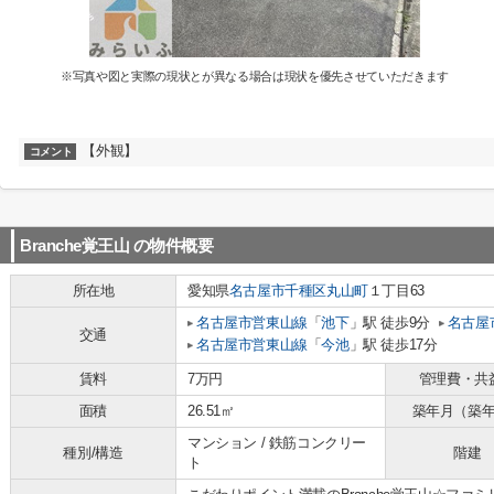
※写真や図と実際の現状とが異なる場合は現状を優先させていただきます
【外観】
コメント
Branche覚王山
の物件概要
所在地
愛知県
名古屋市千種区
丸山町
１丁目63
名古屋市営東山線
「
池下
」駅 徒歩9分
名古屋
交通
名古屋市営東山線
「
今池
」駅 徒歩17分
賃料
7万円
管理費・共
面積
26.51㎡
築年月（築
マンション / 鉄筋コンクリー
種別/構造
階建
ト