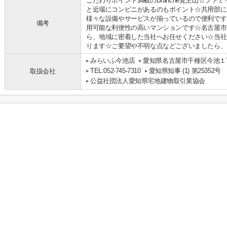
こだわりポイント満載のBranche覚王山☆ファ
と近場にコンビニがあるのもポイント☆共用部に
様々な設備やサービスが揃っているので便利です
備考
用可能な利便性の高いマンションです☆名古屋市
ら、地域に密着した当社へお任せください☆当社
ります☆ご要望や不明な点などございましたら、お気
みらいふ今池店
愛知県名古屋市千種区今池１丁
TEL:052-745-7310
愛知県知事 (1) 第25352号
取扱会社
公益社団法人愛知県宅地建物取引業協会