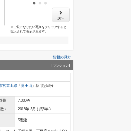
次へ
※ご覧になりたい写真をクリックすると
拡大されて表示されます。
情報の見方
【マンション】
市営東山線
「
覚王山
」駅 徒歩8分
益費
7,000円
年数）
2018年 3月 ( 築8年 )
5階建